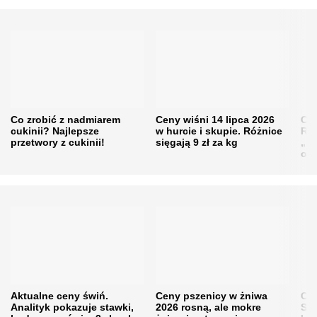
Co zrobić z nadmiarem
Ceny wiśni 14 lipca 2026
Cen
cukinii? Najlepsze
w hurcie i skupie. Różnice
Rol
przetwory z cukinii!
sięgają 9 zł za kg
„pe
obn
Aktualne ceny świń.
Ceny pszenicy w żniwa
Ce
Analityk pokazuje stawki,
2026 rosną, ale mokre
Sku