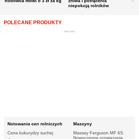
hodowca mówi o 3 zł za kg
żniwa i potrącenia
kon
niepokoją rolników
POLECANE PRODUKTY
REKLAMA
Notowania cen rolniczych
Maszyny
Cena kukurydzy suchej
Massey Ferguson MF 6S.
Nowoczesne rozwiązania