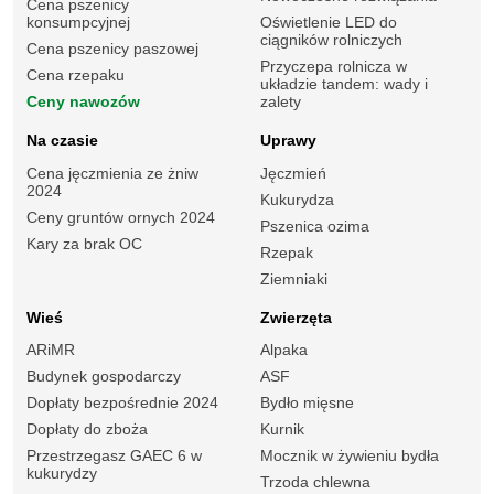
Cena pszenicy
konsumpcyjnej
Oświetlenie LED do
ciągników rolniczych
Cena pszenicy paszowej
Przyczepa rolnicza w
Cena rzepaku
układzie tandem: wady i
Ceny nawozów
zalety
Na czasie
Uprawy
Cena jęczmienia ze żniw
Jęczmień
2024
Kukurydza
Ceny gruntów ornych 2024
Pszenica ozima
Kary za brak OC
Rzepak
Ziemniaki
Wieś
Zwierzęta
ARiMR
Alpaka
Budynek gospodarczy
ASF
Dopłaty bezpośrednie 2024
Bydło mięsne
Dopłaty do zboża
Kurnik
Przestrzegasz GAEC 6 w
Mocznik w żywieniu bydła
kukurydzy
Trzoda chlewna