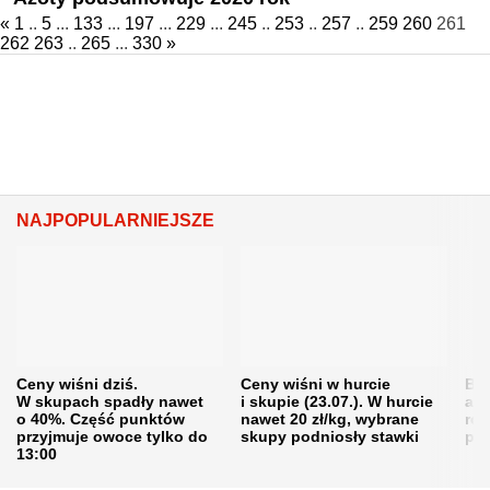
«
1
..
5
...
133
...
197
...
229
...
245
..
253
..
257
..
259
260
261
262
263
..
265
...
330
»
NAJPOPULARNIEJSZE
Ceny wiśni dziś.
Ceny wiśni w hurcie
Będ
W skupach spadły nawet
i skupie (23.07.). W hurcie
agr
o 40%. Część punktów
nawet 20 zł/kg, wybrane
rol
przyjmuje owoce tylko do
skupy podniosły stawki
pr
13:00