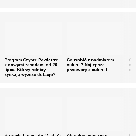
Program Czyste Powietrze
Co zrobić z nadmiarem
Cen
z nowymi zasadami od 20
cukinii? Najlepsze
w h
lipca. Którzy rolnicy
przetwory z cukinii!
się
zyskają wyższe dotacje?
Borówki tanieją do 15 zł. Za
Aktualne ceny świń.
Cen