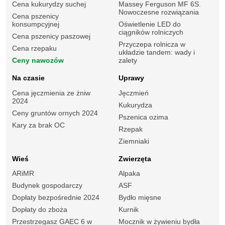
Cena kukurydzy suchej
Massey Ferguson MF 6S.
Nowoczesne rozwiązania
Cena pszenicy
konsumpcyjnej
Oświetlenie LED do
ciągników rolniczych
Cena pszenicy paszowej
Przyczepa rolnicza w
Cena rzepaku
układzie tandem: wady i
Ceny nawozów
zalety
Na czasie
Uprawy
Cena jęczmienia ze żniw
Jęczmień
2024
Kukurydza
Ceny gruntów ornych 2024
Pszenica ozima
Kary za brak OC
Rzepak
Ziemniaki
Wieś
Zwierzęta
ARiMR
Alpaka
Budynek gospodarczy
ASF
Dopłaty bezpośrednie 2024
Bydło mięsne
Dopłaty do zboża
Kurnik
Przestrzegasz GAEC 6 w
Mocznik w żywieniu bydła