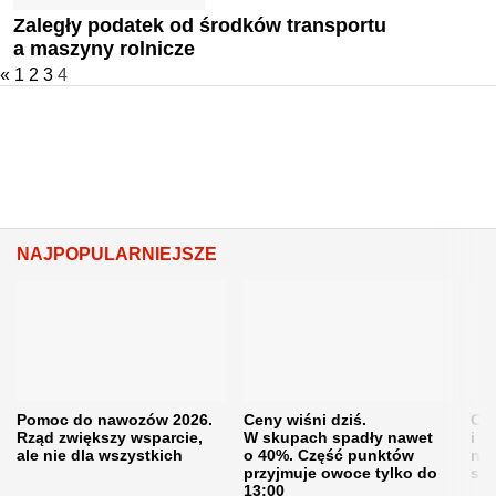
Zaległy podatek od środków transportu
a maszyny rolnicze
«
1
2
3
4
NAJPOPULARNIEJSZE
Pomoc do nawozów 2026.
Ceny wiśni dziś.
Cen
Rząd zwiększy wsparcie,
W skupach spadły nawet
i s
ale nie dla wszystkich
o 40%. Część punktów
naw
przyjmuje owoce tylko do
sku
13:00