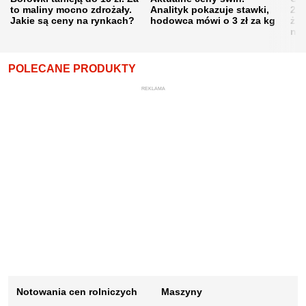
to maliny mocno zdrożały.
Analityk pokazuje stawki,
202
Jakie są ceny na rynkach?
hodowca mówi o 3 zł za kg
żni
nie
POLECANE PRODUKTY
REKLAMA
Notowania cen rolniczych
Maszyny