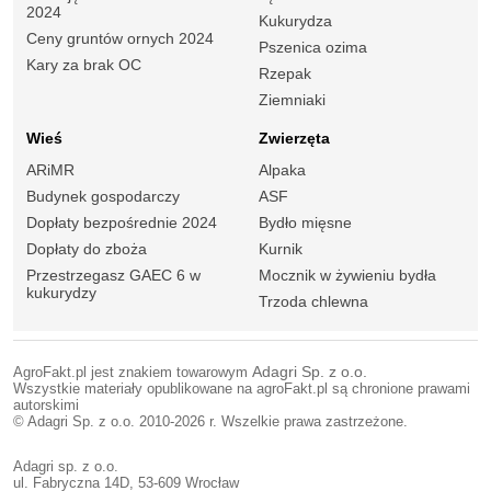
2024
Kukurydza
Ceny gruntów ornych 2024
Pszenica ozima
Kary za brak OC
Rzepak
Ziemniaki
Wieś
Zwierzęta
ARiMR
Alpaka
Budynek gospodarczy
ASF
Dopłaty bezpośrednie 2024
Bydło mięsne
Dopłaty do zboża
Kurnik
Przestrzegasz GAEC 6 w
Mocznik w żywieniu bydła
kukurydzy
Trzoda chlewna
AgroFakt.pl jest znakiem towarowym
Adagri Sp. z o.o.
Wszystkie materiały opublikowane na agroFakt.pl są chronione prawami
autorskimi
© Adagri Sp. z o.o. 2010-2026 r. Wszelkie prawa zastrzeżone.
Adagri sp. z o.o.
ul. Fabryczna 14D, 53-609 Wrocław