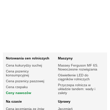
Notowania cen rolniczych
Maszyny
Cena kukurydzy suchej
Massey Ferguson MF 6S.
Nowoczesne rozwiązania
Cena pszenicy
konsumpcyjnej
Oświetlenie LED do
ciągników rolniczych
Cena pszenicy paszowej
Przyczepa rolnicza w
Cena rzepaku
układzie tandem: wady i
Ceny nawozów
zalety
Na czasie
Uprawy
Cena jęczmienia ze żniw
Jęczmień