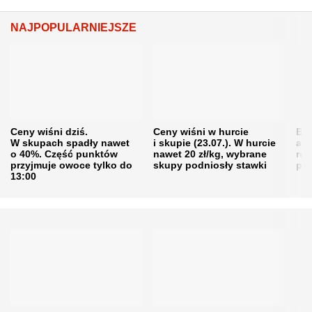
NAJPOPULARNIEJSZE
Ceny wiśni dziś.
Ceny wiśni w hurcie
Będ
W skupach spadły nawet
i skupie (23.07.). W hurcie
agr
o 40%. Część punktów
nawet 20 zł/kg, wybrane
rol
przyjmuje owoce tylko do
skupy podniosły stawki
pr
13:00