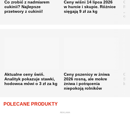
Co zrobić z nadmiarem
Ceny wiśni 14 lipca 2026
Cen
cukinii? Najlepsze
w hurcie i skupie. Różnice
Rol
przetwory z cukinii!
sięgają 9 zł za kg
„pe
obn
Aktualne ceny świń.
Ceny pszenicy w żniwa
Ce
Analityk pokazuje stawki,
2026 rosną, ale mokre
Sku
hodowca mówi o 3 zł za kg
żniwa i potrącenia
kon
niepokoją rolników
POLECANE PRODUKTY
REKLAMA