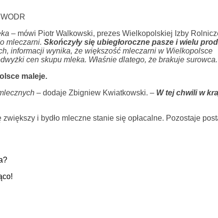
ła WODR
eka
– mówi Piotr Walkowski, prezes Wielkopolskiej Izby Rolnicz
do mleczarni.
Skończyły się ubiegłoroczne pasze i wielu pr
ch, informacji wynika, że większość mleczarni w Wielkopolsce
odwyżki cen skupu mleka. Właśnie dlatego, że brakuje surowca.
lsce maleje.
 mlecznych
– dodaje Zbigniew Kwiatkowski.
–
W tej chwili w kra
zwiększy i bydło mleczne stanie się opłacalne. Pozostaje pos
a?
ąco!