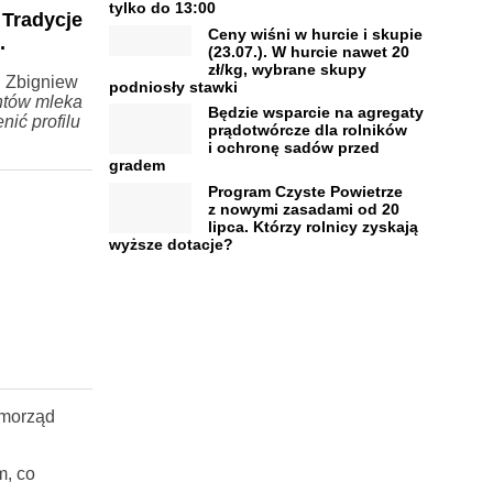
tylko do 13:00
 Tradycje
Ceny wiśni w hurcie i skupie
.
(23.07.). W hurcie nawet 20
zł/kg, wybrane skupy
 Zbigniew
podniosły stawki
ntów mleka
Będzie wsparcie na agregaty
nić profilu
prądotwórcze dla rolników
i ochronę sadów przed
gradem
Program Czyste Powietrze
z nowymi zasadami od 20
lipca. Którzy rolnicy zyskają
wyższe dotacje?
morząd
m, co