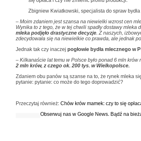
się opłaca i czy nie zmienić profilu produkcji.
Zbigniew Kwiatkowski, specjalista do spraw byd
–
Moim zdaniem jest szansa na niewielki wzrost cen ml
Wynika to z tego, że w tej chwili spadły dostawy mleka 
mleka podjęło drastyczne decyzje
. Z naszych, izbowy
zdecydowała się na niewielkie co prawda, ale jednak p
Jednak tak czy inaczej
pogłowie bydła mlecznego w Po
–
Kilkanaście lat temu w Polsce było ponad 6 mln krów
2 mln krów, z czego ok. 200 tys. w Wielkopolsce.
Zdaniem obu panów są szanse na to, że rynek mleka się 
pytanie: pytanie: co może do tego doprowadzić?
Przeczytaj również:
Chów krów mamek: czy to się opłac
Obserwuj nas w Google News. Bądź na bież