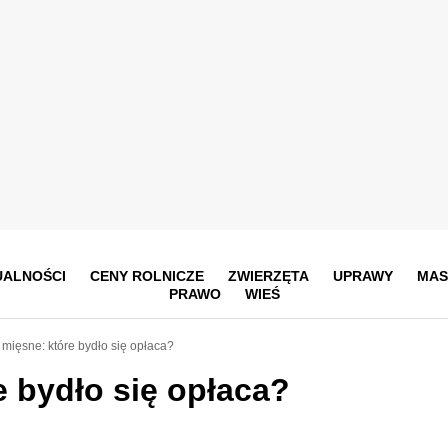
UALNOŚCI
CENY ROLNICZE
ZWIERZĘTA
UPRAWY
MAS
PRAWO
WIEŚ
mięsne: które bydło się opłaca?
e bydło się opłaca?