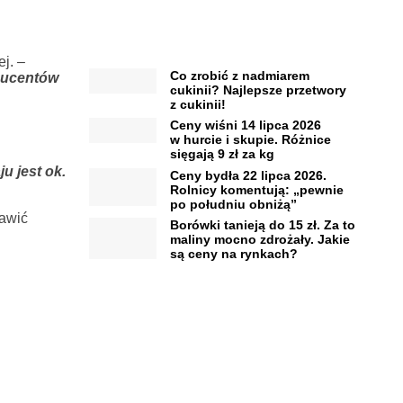
ej.
–
Co zrobić z nadmiarem
oducentów
cukinii? Najlepsze przetwory
z cukinii!
Ceny wiśni 14 lipca 2026
w hurcie i skupie. Różnice
sięgają 9 zł za kg
ju jest ok.
Ceny bydła 22 lipca 2026.
Rolnicy komentują: „pewnie
po południu obniżą”
tawić
Borówki tanieją do 15 zł. Za to
maliny mocno zdrożały. Jakie
są ceny na rynkach?