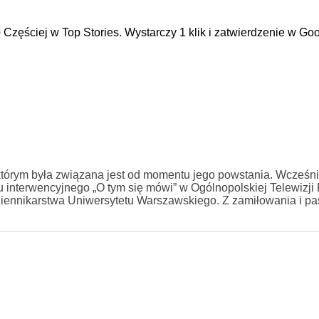
e
Częściej w Top Stories. Wystarczy 1 klik i zatwierdzenie w Goo
 z którym była związana jest od momentu jego powstania. Wcześni
u interwencyjnego „O tym się mówi” w Ogólnopolskiej Telewizji 
ennikarstwa Uniwersytetu Warszawskiego. Z zamiłowania i pas