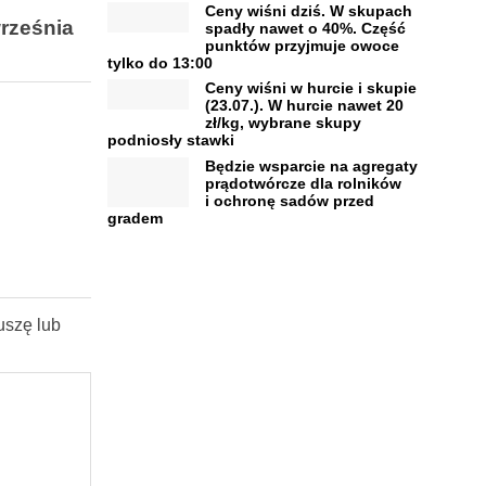
Ceny wiśni dziś. W skupach
rześnia
spadły nawet o 40%. Część
punktów przyjmuje owoce
tylko do 13:00
Ceny wiśni w hurcie i skupie
(23.07.). W hurcie nawet 20
zł/kg, wybrane skupy
podniosły stawki
Będzie wsparcie na agregaty
prądotwórcze dla rolników
i ochronę sadów przed
gradem
uszę lub