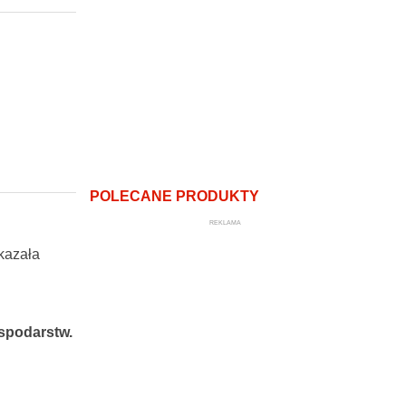
POLECANE PRODUKTY
REKLAMA
ekazała
spodarstw.