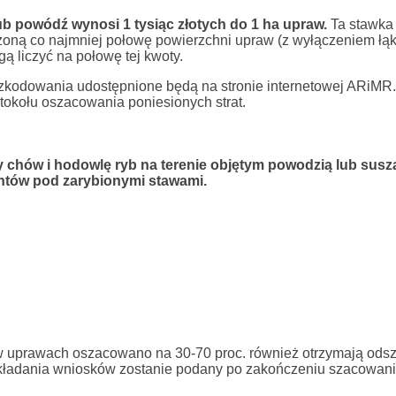
 powódź wynosi 1 tysiąc złotych do 1 ha upraw.
Ta stawka
czoną co najmniej połowę powierzchni upraw (z wyłączeniem łąk 
gą liczyć na połowę tej kwoty.
szkodowania udostępnione będą na stronie internetowej ARiMR
tokołu oszacowania poniesionych strat.
chów i hodowlę ryb na terenie objętym powodzią lub suszą
untów pod zarybionymi stawami.
 w uprawach oszacowano na 30-70 proc. również otrzymają ods
składania wniosków zostanie podany po zakończeniu szacowania