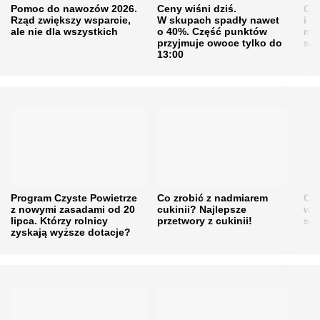
Pomoc do nawozów 2026.
Ceny wiśni dziś.
Cen
Rząd zwiększy wsparcie,
W skupach spadły nawet
i s
ale nie dla wszystkich
o 40%. Część punktów
naw
przyjmuje owoce tylko do
sku
13:00
Program Czyste Powietrze
Co zrobić z nadmiarem
Cen
z nowymi zasadami od 20
cukinii? Najlepsze
w h
lipca. Którzy rolnicy
przetwory z cukinii!
się
zyskają wyższe dotacje?