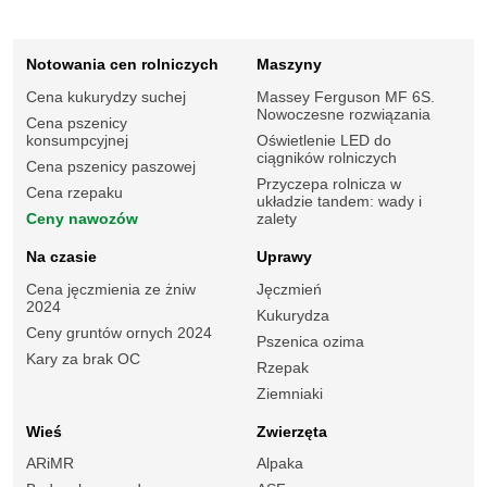
Notowania cen rolniczych
Maszyny
Cena kukurydzy suchej
Massey Ferguson MF 6S.
Nowoczesne rozwiązania
Cena pszenicy
konsumpcyjnej
Oświetlenie LED do
ciągników rolniczych
Cena pszenicy paszowej
Przyczepa rolnicza w
Cena rzepaku
układzie tandem: wady i
Ceny nawozów
zalety
Na czasie
Uprawy
Cena jęczmienia ze żniw
Jęczmień
2024
Kukurydza
Ceny gruntów ornych 2024
Pszenica ozima
Kary za brak OC
Rzepak
Ziemniaki
Wieś
Zwierzęta
ARiMR
Alpaka