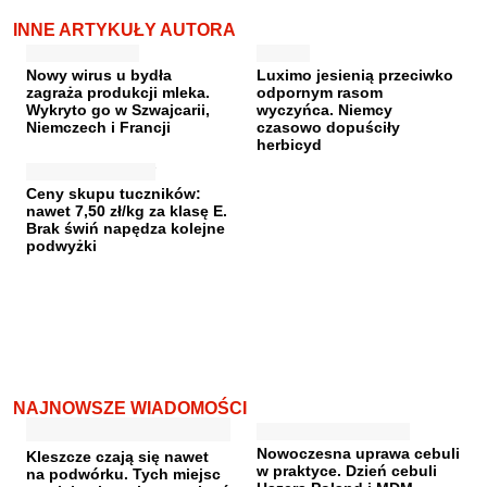
INNE ARTYKUŁY AUTORA
Nowy wirus u bydła
Luximo jesienią przeciwko
zagraża produkcji mleka.
odpornym rasom
Wykryto go w Szwajcarii,
wyczyńca. Niemcy
Niemczech i Francji
czasowo dopuściły
herbicyd
Ceny skupu tuczników:
nawet 7,50 zł/kg za klasę E.
Brak świń napędza kolejne
podwyżki
NAJNOWSZE WIADOMOŚCI
Nowoczesna uprawa cebuli
Kleszcze czają się nawet
w praktyce. Dzień cebuli
na podwórku. Tych miejsc