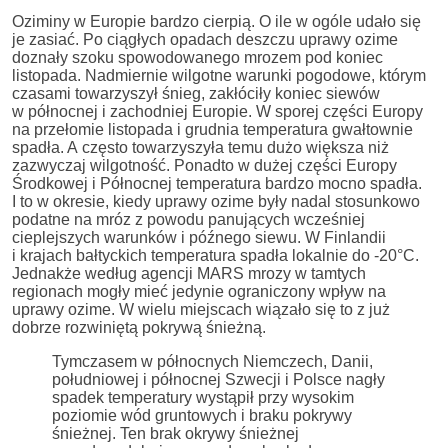
Oziminy w Europie bardzo cierpią. O ile w ogóle udało się
je zasiać. Po ciągłych opadach deszczu uprawy ozime
doznały szoku spowodowanego mrozem pod koniec
listopada. Nadmiernie wilgotne warunki pogodowe, którym
czasami towarzyszył śnieg, zakłóciły koniec siewów
w północnej i zachodniej Europie. W sporej części Europy
na przełomie listopada i grudnia temperatura gwałtownie
spadła. A często towarzyszyła temu dużo większa niż
zazwyczaj wilgotność. Ponadto w dużej części Europy
Środkowej i Północnej temperatura bardzo mocno spadła.
I to w okresie, kiedy uprawy ozime były nadal stosunkowo
podatne na mróz z powodu panujących wcześniej
cieplejszych warunków i późnego siewu. W Finlandii
i krajach bałtyckich temperatura spadła lokalnie do -20°C.
Jednakże według agencji MARS mrozy w tamtych
regionach mogły mieć jedynie ograniczony wpływ na
uprawy ozime. W wielu miejscach wiązało się to z już
dobrze rozwiniętą pokrywą śnieżną.
Tymczasem w północnych Niemczech, Danii,
południowej i północnej Szwecji i Polsce nagły
spadek temperatury wystąpił przy wysokim
poziomie wód gruntowych i braku pokrywy
śnieżnej. Ten brak okrywy śnieżnej