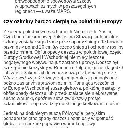
prawdopodobnie spowodował szkody
w uprawach ozimych w poszczególnych
regionach — uważa MARS.
Czy oziminy bardzo cierpią na południu Europy?
Z kolei w południowo-wschodnich Niemczech, Austrii,
Czechach, południowej Polsce i na Słowacji potencjalne
szkody zostały złagodzone przez opady śniegu. Te bowiem
przyniosły ponad 20 cm świeżego śniegu i ochroniły rośliny
przed zimnem. Obfite opady deszczu w południowej części
Europy Środkowej i Wschodniej nie miały jeszcze
negatywnego wpływu na już zasiane uprawy. Deszcz był
szczególnie korzystny w Rumunii i Bułgarii, gdzie złagodził
lub wręcz zakończył dotychczasową ekstremalną suszę.
Wraz z wyższą niż zazwyczaj temperaturą, pomogły one
późno zasianym uprawom ozimin. Panująca wcześniej
w Europie Wschodniej susza glebowa, po której nastąpiły
obfite opady deszczu lub przedłużające się niekorzystne
suche warunki, opóźniły siew, zwiększyły presję
szkodników i doprowadziły do słabego kiełkowania roślin.
Jednak na dotkniętym suszą Półwyspie Iberyjskim
ponadprzeciętne opady deszczu podniosły wilgotność
gleby, co znacznie poprawiło warunki uprawy