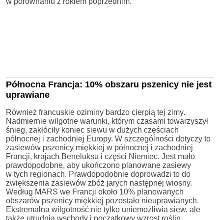
w porównaniu z rokiem poprzednim.
Północna Francja: 10% obszaru pszenicy nie jest
uprawiane
Również francuskie oziminy bardzo cierpią tej zimy.
Nadmiernie wilgotne warunki, którym czasami towarzyszył
śnieg, zakłóciły koniec siewu w dużych częściach
północnej i zachodniej Europy. W szczególności dotyczy to
zasiewów pszenicy miękkiej w północnej i zachodniej
Francji, krajach Beneluksu i części Niemiec. Jest mało
prawdopodobne, aby ukończono planowane zasiewy
w tych regionach. Prawdopodobnie doprowadzi to do
zwiększenia zasiewów zbóż jarych następnej wiosny.
Według MARS we Francji około 10% planowanych
obszarów pszenicy miękkiej pozostało nieuprawianych.
Ekstremalna wilgotność nie tylko uniemożliwia siew, ale
także utrudnia wschody i początkowy wzrost roślin