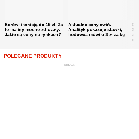
Borówki tanieją do 15 zł. Za
Aktualne ceny świń.
Cen
to maliny mocno zdrożały.
Analityk pokazuje stawki,
202
Jakie są ceny na rynkach?
hodowca mówi o 3 zł za kg
żni
nie
POLECANE PRODUKTY
REKLAMA