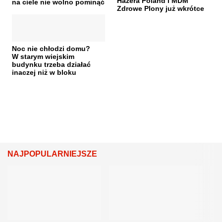
Hazera Poland i MDM
na ciele nie wolno pominąć
Zdrowe Plony już wkrótce
Noc nie chłodzi domu?
W starym wiejskim
budynku trzeba działać
inaczej niż w bloku
NAJPOPULARNIEJSZE