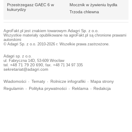
Przestrzegasz GAEC 6 w
Mocznik w żywieniu bydła
kukurydzy
Trzoda chlewna
AgroFakt.pl jest znakiem towarowym
Adagri Sp. z o.o.
Wszystkie materiały opublikowane na agroFakt.pl są chronione prawami
autorskimi
© Adagri Sp. z o.o. 2010-2026 r. Wszelkie prawa zastrzeżone.
Adagri sp. z o.o.
ul. Fabryczna 14D, 53-609 Wrocław
tel.
+48 71 79 20 690
, fax. +48 71 34 97 335
sekretariat@adagri.com
Wiadomości
Tematy
Rolnicze infografiki
Mapa strony
Regulamin
Polityka prywatności
Reklama
Redakcja