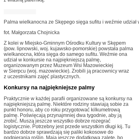
Palma wielkanocna ze Skępego sięga sufitu i weźmie udział 
fot. Małgorzata Chojnicka
Z kolei w Miejsko-Gminnym Ośrodku Kultury w Skępem
(pow. lipnowski, woj. kujawsko-pomorskie) powstała palma
wielkanocna, która sięga do samego sufitu. Weźmie ona
udział w konkursie na najpiękniejszą palmę,
organizowanym przez Muzeum Wsi Mazowieckiej
w Sierpcu (woj. mazowieckie). Zrobili ją pracownicy wraz
z uczestnikami zajęć plastycznych.
Konkursy na najpiękniejsze palmy
Praktycznie w każdej parafii organizowane są konkursy na
najpiękniejszą palmę. Niektóre rodziny stawiają sobie za
punkt honoru, aby co roku przygotować kilkumetrową
palmę. Poświęcają przynajmniej dwa tygodnie, aby ją
zrobić. Muszą jeszcze wszystko dobrze rozegrać
logistycznie. Potrzebny jest przede wszystkim długi kij. Tu
bardzo dobrze sprawdzają się paliki kokosowe do
podpierania roślin. Mają jeszcze dodatkową zaletę, bo