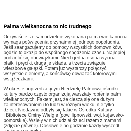
Palma wielkanocna to nic trudnego
Oczywiście, że samodzielnie wykonana palma wielkanocna
wymaga poświęcenia przynajmniej jednego popołudnia.
Jeśli zaangażujemy do pomocy wszystkich domowników,
będzie to okazja do wspólnego spędzenia czasu. Najlepiej
podzielić się obowiązkami. Niech jedna osoba wycina
płatki i pręciki, druga je składa, a trzecia związuje
wierzbowe gałązki. Potem już wystarczy połączyć
wszystkie elementy, a końcówkę obwiązać kolorowymi
wstążeczkami.
W okresie poprzedzającym Niedzielę Palmową ośrodki
kultury bardzo często organizują warsztaty robienia palm
wielkanocnych. Faktem jest, że cieszą się one dużym
zainteresowaniem i to ludzi w różnym wieku, nie tylko
dzieci. Niedawno odbyły się takie w Ośrodku Kultury
i Bibliotece Gminy Wielgie (pow. lipnowski, woj. kujawsko-
pomorskie). Wzięły w nich udział dzieci razem z mamami
(zdjęcie główne). Dosłownie po godzinie każdy wyszedł
z własną palemką.