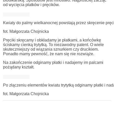
bibułkarską. Sposobów jest mnóstwo. Najprościej zacząć
od wycięcia płatków i pręcików.
Kwiaty do palmy wielkanocnej powstają przez skręcenie pręci
fot. Małgorzata Chojnicka
Pręciki skręcamy i obkładamy je płatkami, a końcówkę
ściskamy cienką trytytką. To niezawodny patent. O wiele
skuteczniejszy od wiązania sznurkiem czy drucikiem.
Ponadto mamy pewność, że nam się nie rozwiąże.
Na zakończenie odginamy płatki i nadajemy im palcami
pożądany kształt.
Po złączeniu elementów kwiatu trytytką odginamy płatki i nad
fot. Małgorzata Chojnicka