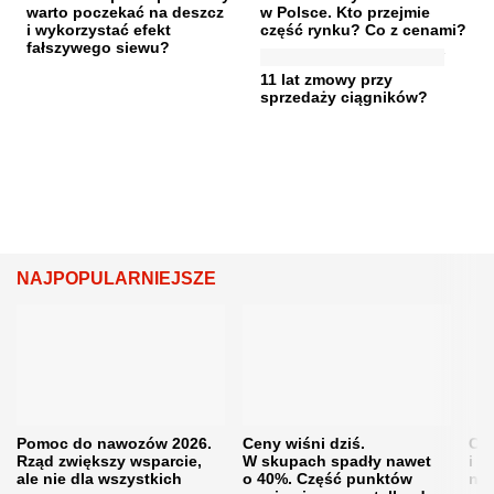
warto poczekać na deszcz
w Polsce. Kto przejmie
i wykorzystać efekt
część rynku? Co z cenami?
fałszywego siewu?
11 lat zmowy przy
sprzedaży ciągników?
NAJPOPULARNIEJSZE
Pomoc do nawozów 2026.
Ceny wiśni dziś.
Cen
Rząd zwiększy wsparcie,
W skupach spadły nawet
i s
ale nie dla wszystkich
o 40%. Część punktów
naw