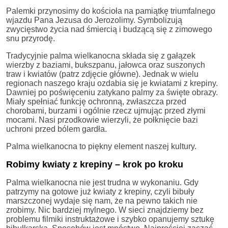
Palemki przynosimy do kościoła na pamiątkę triumfalnego
wjazdu Pana Jezusa do Jerozolimy. Symbolizują
zwycięstwo życia nad śmiercią i budzącą się z zimowego
snu przyrodę.
Tradycyjnie palma wielkanocna składa się z gałązek
wierzby z baziami, bukszpanu, jałowca oraz suszonych
traw i kwiatów (patrz zdjęcie główne). Jednak w wielu
regionach naszego kraju ozdabia się je kwiatami z krepiny.
Dawniej po poświęceniu zatykano palmy za święte obrazy.
Miały spełniać funkcję ochronną, zwłaszcza przed
chorobami, burzami i ogólnie rzecz ujmując przed złymi
mocami. Nasi przodkowie wierzyli, że połknięcie bazi
uchroni przed bólem gardła.
Palma wielkanocna to piękny element naszej kultury.
Robimy kwiaty z krepiny – krok po kroku
Palma wielkanocna nie jest trudna w wykonaniu. Gdy
patrzymy na gotowe już kwiaty z krepiny, czyli bibuły
marszczonej wydaje się nam, że na pewno takich nie
zrobimy. Nic bardziej mylnego. W sieci znajdziemy bez
problemu filmiki instruktażowe i szybko opanujemy sztukę