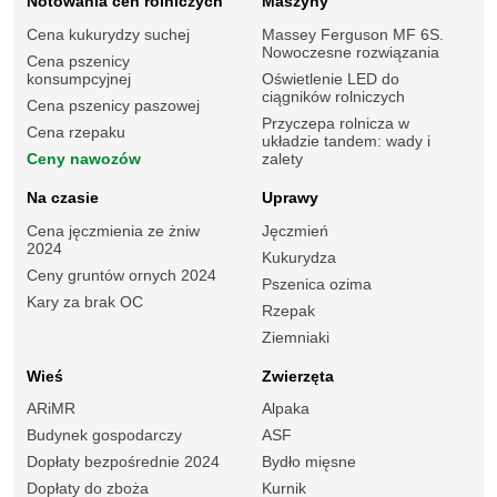
Notowania cen rolniczych
Maszyny
Cena kukurydzy suchej
Massey Ferguson MF 6S.
Nowoczesne rozwiązania
Cena pszenicy
konsumpcyjnej
Oświetlenie LED do
ciągników rolniczych
Cena pszenicy paszowej
Przyczepa rolnicza w
Cena rzepaku
układzie tandem: wady i
Ceny nawozów
zalety
Na czasie
Uprawy
Cena jęczmienia ze żniw
Jęczmień
2024
Kukurydza
Ceny gruntów ornych 2024
Pszenica ozima
Kary za brak OC
Rzepak
Ziemniaki
Wieś
Zwierzęta
ARiMR
Alpaka
Budynek gospodarczy
ASF
Dopłaty bezpośrednie 2024
Bydło mięsne
Dopłaty do zboża
Kurnik