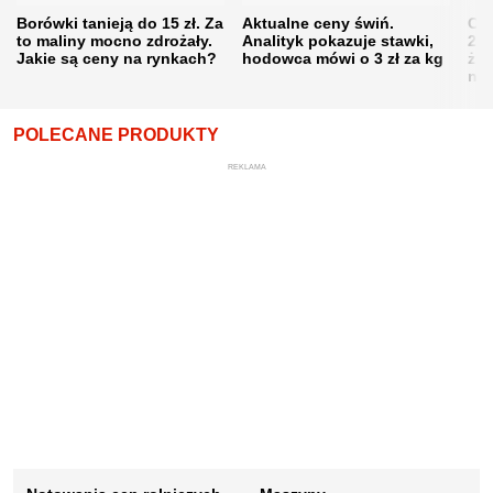
Borówki tanieją do 15 zł. Za
Aktualne ceny świń.
Cen
to maliny mocno zdrożały.
Analityk pokazuje stawki,
202
Jakie są ceny na rynkach?
hodowca mówi o 3 zł za kg
żni
nie
POLECANE PRODUKTY
REKLAMA