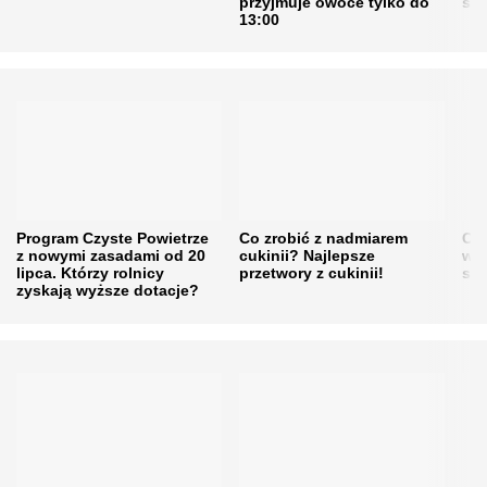
przyjmuje owoce tylko do
sku
13:00
Program Czyste Powietrze
Co zrobić z nadmiarem
Cen
z nowymi zasadami od 20
cukinii? Najlepsze
w h
lipca. Którzy rolnicy
przetwory z cukinii!
się
zyskają wyższe dotacje?