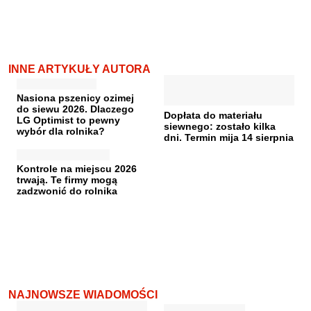
INNE ARTYKUŁY AUTORA
Nasiona pszenicy ozimej
do siewu 2026. Dlaczego
Dopłata do materiału
LG Optimist to pewny
siewnego: zostało kilka
wybór dla rolnika?
dni. Termin mija 14 sierpnia
Kontrole na miejscu 2026
trwają. Te firmy mogą
zadzwonić do rolnika
NAJNOWSZE WIADOMOŚCI