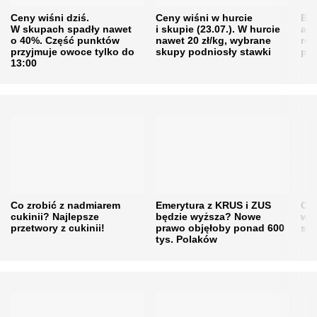
Ceny wiśni dziś.
Ceny wiśni w hurcie
Będ
W skupach spadły nawet
i skupie (23.07.). W hurcie
agr
o 40%. Część punktów
nawet 20 zł/kg, wybrane
rol
przyjmuje owoce tylko do
skupy podniosły stawki
pr
13:00
Co zrobić z nadmiarem
Emerytura z KRUS i ZUS
Cen
cukinii? Najlepsze
będzie wyższa? Nowe
w h
przetwory z cukinii!
prawo objęłoby ponad 600
się
tys. Polaków