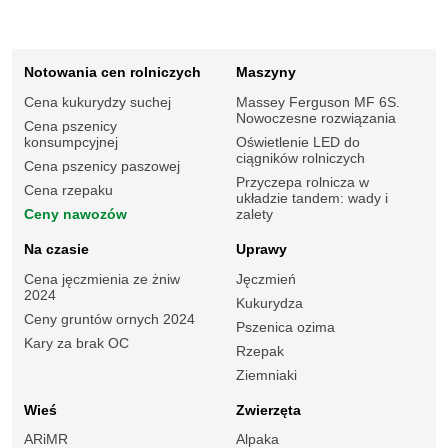
Notowania cen rolniczych
Maszyny
Cena kukurydzy suchej
Massey Ferguson MF 6S.
Nowoczesne rozwiązania
Cena pszenicy
konsumpcyjnej
Oświetlenie LED do
ciągników rolniczych
Cena pszenicy paszowej
Przyczepa rolnicza w
Cena rzepaku
układzie tandem: wady i
Ceny nawozów
zalety
Na czasie
Uprawy
Cena jęczmienia ze żniw
Jęczmień
2024
Kukurydza
Ceny gruntów ornych 2024
Pszenica ozima
Kary za brak OC
Rzepak
Ziemniaki
Wieś
Zwierzęta
ARiMR
Alpaka