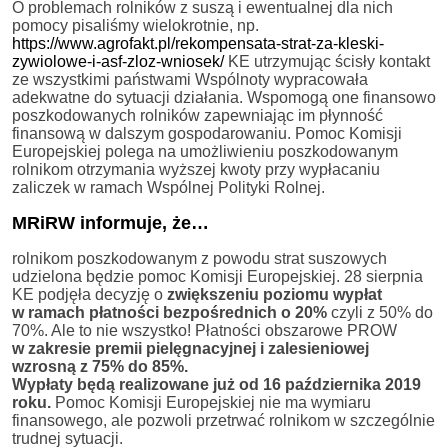
O problemach rolników z suszą i ewentualnej dla nich
pomocy pisaliśmy wielokrotnie, np.
https://www.agrofakt.pl/rekompensata-strat-za-kleski-
zywiolowe-i-asf-zloz-wniosek/
KE utrzymując ścisły kontakt
ze wszystkimi państwami Wspólnoty wypracowała
adekwatne do sytuacji działania. Wspomogą one finansowo
poszkodowanych rolników zapewniając im płynność
finansową w dalszym gospodarowaniu. Pomoc Komisji
Europejskiej polega na umożliwieniu poszkodowanym
rolnikom otrzymania wyższej kwoty przy wypłacaniu
zaliczek w ramach Wspólnej Polityki Rolnej.
MRiRW informuje, że…
rolnikom poszkodowanym z powodu strat suszowych
udzielona będzie pomoc Komisji Europejskiej. 28 sierpnia
KE podjęła decyzję o
zwiększeniu poziomu wypłat
w ramach płatności bezpośrednich o 20%
czyli z 50% do
70%. Ale to nie wszystko! Płatności obszarowe PROW
w zakresie premii pielęgnacyjnej i zalesieniowej
wzrosną z 75% do 85%.
Wypłaty będą realizowane już od 16 października 2019
roku.
Pomoc Komisji Europejskiej nie ma wymiaru
finansowego, ale pozwoli przetrwać rolnikom w szczególnie
trudnej sytuacji.