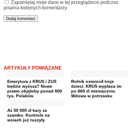
Zapamiętaj moje dane w tej przeglądarce podczas
pisania kolejnych komentarzy.
ARTYKUŁY POWIĄZANE
Emerytura z KRUS i ZUS
Rolnik osierocił troje
będzie wyższa? Nowe
dzieci. KRUS wypłaca im
prawo objęłoby ponad 600
po 660 zł miesięcznie.
tys. Polaków
Wdowa w potrzasku
Aż 50 000 zł kary za
szambo. Kontrole na
wsiach już ruszyły