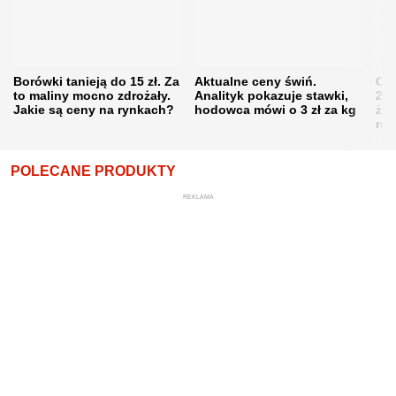
Borówki tanieją do 15 zł. Za
Aktualne ceny świń.
Cen
to maliny mocno zdrożały.
Analityk pokazuje stawki,
202
Jakie są ceny na rynkach?
hodowca mówi o 3 zł za kg
żni
nie
POLECANE PRODUKTY
REKLAMA