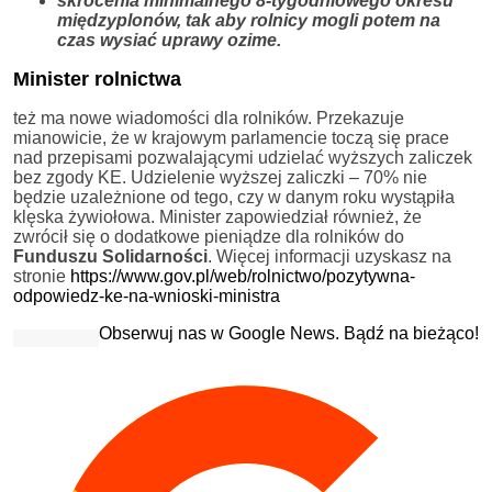
skrócenia minimalnego 8-tygodniowego okresu
międzyplonów, tak aby rolnicy mogli potem na
czas wysiać uprawy ozime.
Minister rolnictwa
też ma nowe wiadomości dla rolników. Przekazuje
mianowicie, że w krajowym parlamencie toczą się prace
nad przepisami pozwalającymi udzielać wyższych zaliczek
bez zgody KE. Udzielenie wyższej zaliczki – 70% nie
będzie uzależnione od tego, czy w danym roku wystąpiła
klęska żywiołowa. Minister zapowiedział również, że
zwrócił się o dodatkowe pieniądze dla rolników do
Funduszu Solidarności
. Więcej informacji uzyskasz na
stronie
https://www.gov.pl/web/rolnictwo/pozytywna-
odpowiedz-ke-na-wnioski-ministra
Obserwuj nas w Google News. Bądź na bieżąco!