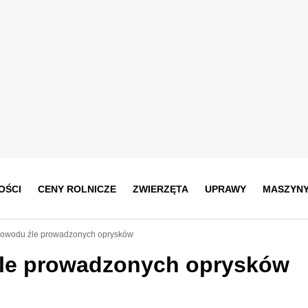
OŚCI
CENY ROLNICZE
ZWIERZĘTA
UPRAWY
MASZYN
 powodu źle prowadzonych oprysków
źle prowadzonych oprysków