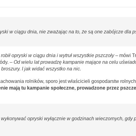
ski w ciągu dnia, nie zważając na to, że są one zabójcze dla p
robił opryski w ciągu dnia i wytruł wszystkie pszczoły
– mówi Tr
ródy.
– Od wielu lat prowadzę kampanie mające na celu uświad
 broszury. I jak widać wszystko na nic.
howania rolników, sporo jest właścicieli gospodarstw rolnych,
nie mają tu kampanie społeczne, prowadzone przez pszczel
i wykonywać opryski wyłącznie w godzinach wieczornych, gdy 