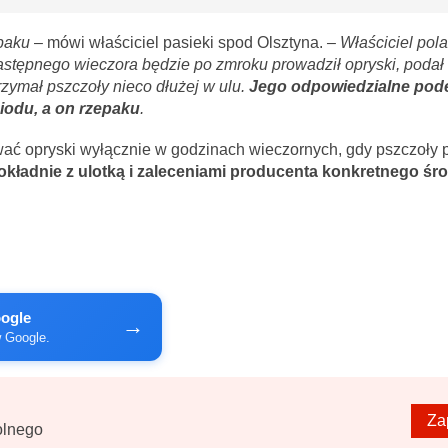
epaku
– mówi właściciel pasieki spod Olsztyna.
– Właściciel pola
stępnego wieczora będzie po zmroku prowadził opryski, poda
rzymał pszczoły nieco dłużej w ulu.
Jego odpowiedzialne pode
iodu, a on rzepaku
.
wać opryski wyłącznie w godzinach wieczornych, gdy pszczoły 
okładnie z ulotką i zaleceniami producenta konkretnego śr
oogle
→
w Google.
Za
olnego