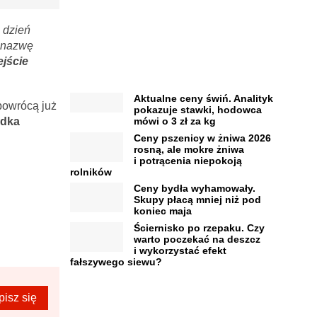
 dzień
ł nazwę
jście
Aktualne ceny świń. Analityk
powrócą już
pokazuje stawki, hodowca
odka
mówi o 3 zł za kg
Ceny pszenicy w żniwa 2026
rosną, ale mokre żniwa
i potrącenia niepokoją
rolników
Ceny bydła wyhamowały.
Skupy płacą mniej niż pod
koniec maja
Ściernisko po rzepaku. Czy
warto poczekać na deszcz
i wykorzystać efekt
fałszywego siewu?
pisz się