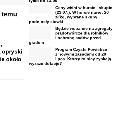
tylko do 13:00
Ceny wiśni w hurcie i skupie
(23.07.). W hurcie nawet 20
i temu
zł/kg, wybrane skupy
podniosły stawki
Będzie wsparcie na agregaty
prądotwórcze dla rolników
i ochronę sadów przed
gradem
,
Program Czyste Powietrze
 opryski
z nowymi zasadami od 20
ie około
lipca. Którzy rolnicy zyskają
wyższe dotacje?