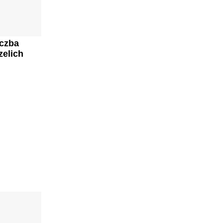
iczba
zelich