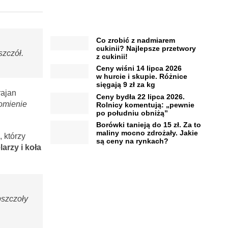
Co zrobić z nadmiarem
cukinii? Najlepsze przetwory
szczół.
z cukinii!
Ceny wiśni 14 lipca 2026
w hurcie i skupie. Różnice
sięgają 9 zł za kg
ajan
Ceny bydła 22 lipca 2026.
omienie
Rolnicy komentują: „pewnie
po południu obniżą”
Borówki tanieją do 15 zł. Za to
maliny mocno zdrożały. Jakie
 którzy
są ceny na rynkach?
arzy i koła
pszczoły