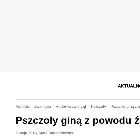
AKTUALN
Agrofakt
Zwierzęta
Hodowla zwierząt
Pszczoły
Pszczoły giną z
Pszczoły giną z powodu 
6 maja 2016
,
Anna Banaszkiewicz