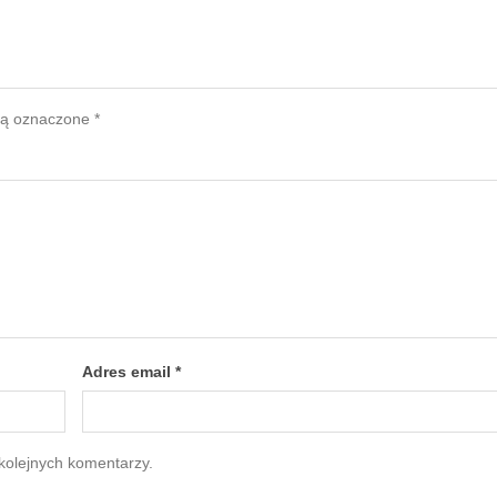
są oznaczone
*
Adres email
*
kolejnych komentarzy.