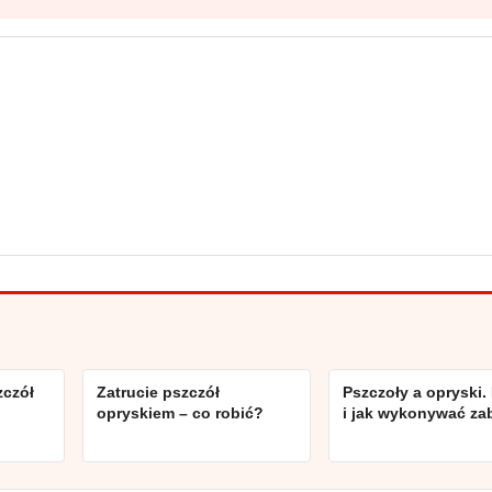
zczół
Zatrucie pszczół
Pszczoły a opryski.
opryskiem – co robić?
i jak wykonywać za