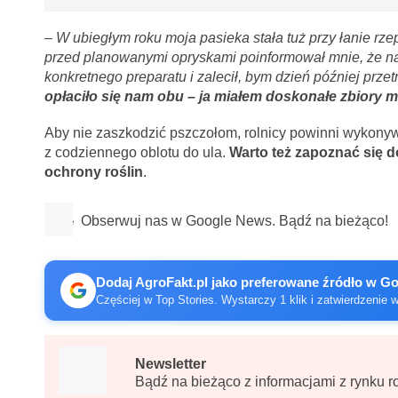
– W ubiegłym roku moja pasieka stała tuż przy łanie rz
przed planowanymi opryskami poinformował mnie, że na
konkretnego preparatu i zalecił, bym dzień później przet
opłaciło się nam obu – ja miałem doskonałe zbiory m
Aby nie zaszkodzić pszczołom, rolnicy powinni wykony
z codziennego oblotu do ula.
Warto też zapoznać się d
ochrony roślin
.
Obserwuj nas w Google News. Bądź na bieżąco!
Dodaj AgroFakt.pl jako preferowane źródło w G
Częściej w Top Stories. Wystarczy 1 klik i zatwierdzenie 
Newsletter
Bądź na bieżąco z informacjami z rynku r