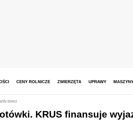
OŚCI
CENY ROLNICZE
ZWIERZĘTA
UPRAWY
MASZYN
azdy dzieci
łotówki. KRUS finansuje wyja