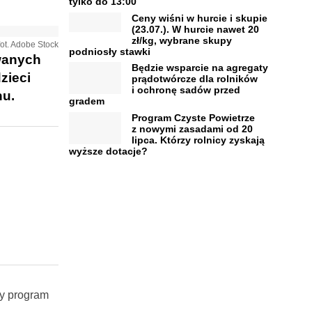
tylko do 13:00
Ceny wiśni w hurcie i skupie
(23.07.). W hurcie nawet 20
zł/kg, wybrane skupy
fot. Adobe Stock
podniosły stawki
owanych
Będzie wsparcie na agregaty
zieci
prądotwórcze dla rolników
i ochronę sadów przed
hu.
gradem
Program Czyste Powietrze
z nowymi zasadami od 20
lipca. Którzy rolnicy zyskają
wyższe dotacje?
ny program