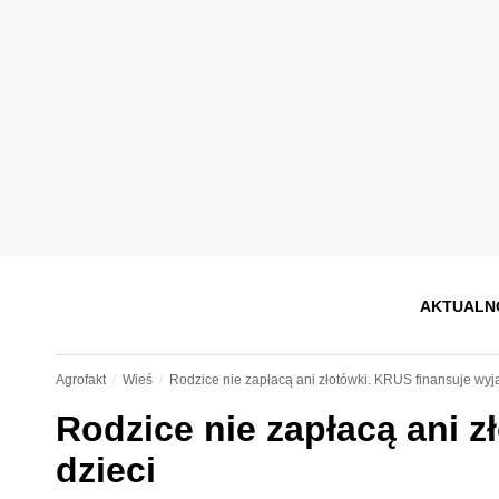
AKTUALN
Agrofakt
Wieś
Rodzice nie zapłacą ani złotówki. KRUS finansuje wyj
Rodzice nie zapłacą ani z
dzieci