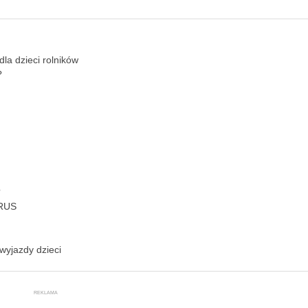
dla dzieci rolników
?
?
KRUS
wyjazdy dzieci
REKLAMA