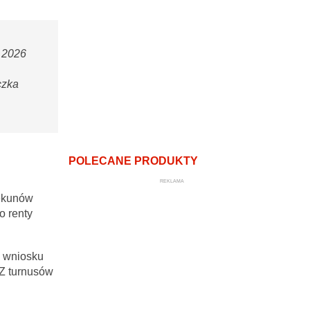
W 2026
czka
POLECANE PRODUKTY
REKLAMA
iekunów
o renty
m wniosku
Z turnusów