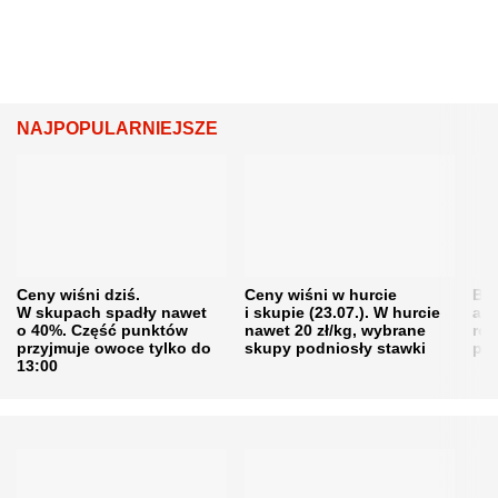
NAJPOPULARNIEJSZE
Ceny wiśni dziś.
Ceny wiśni w hurcie
Będ
W skupach spadły nawet
i skupie (23.07.). W hurcie
agr
o 40%. Część punktów
nawet 20 zł/kg, wybrane
rol
przyjmuje owoce tylko do
skupy podniosły stawki
pr
13:00