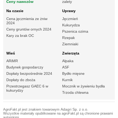
Ceny nawozów
zalety
Na czasie
Uprawy
Cena jęczmienia ze żniw
Jęczmień
2024
Kukurydza
Ceny gruntów ornych 2024
Pszenica ozima
Kary za brak OC
Rzepak
Ziemniaki
Wieś
Zwierzęta
ARiMR
Alpaka
Budynek gospodarczy
ASF
Dopłaty bezpośrednie 2024
Bydło mięsne
Dopłaty do zboża
Kurnik
Przestrzegasz GAEC 6 w
Mocznik w żywieniu bydła
kukurydzy
Trzoda chlewna
AgroFakt.pl jest znakiem towarowym
Adagri Sp. z o.o.
Wszystkie materiały opublikowane na agroFakt.pl są chronione prawami
autorskimi