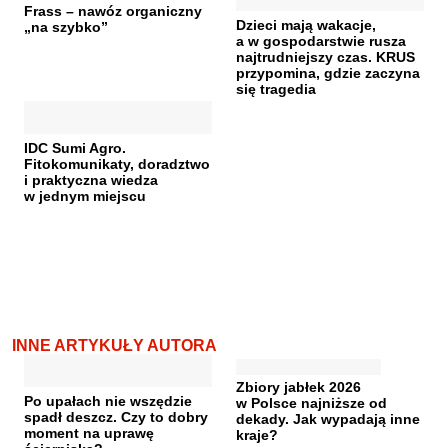
Frass – nawóz organiczny
Dzieci mają wakacje,
„na szybko”
a w gospodarstwie rusza
najtrudniejszy czas. KRUS
przypomina, gdzie zaczyna
się tragedia
IDC Sumi Agro.
Fitokomunikaty, doradztwo
i praktyczna wiedza
w jednym miejscu
INNE ARTYKUŁY AUTORA
Zbiory jabłek 2026
Po upałach nie wszędzie
w Polsce najniższe od
spadł deszcz. Czy to dobry
dekady. Jak wypadają inne
moment na uprawę
kraje?