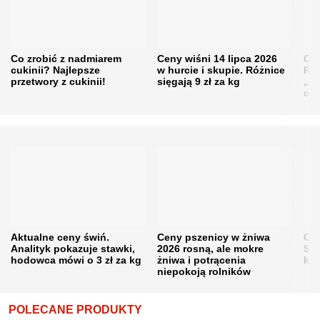
Co zrobić z nadmiarem
Ceny wiśni 14 lipca 2026
Cen
cukinii? Najlepsze
w hurcie i skupie. Różnice
Rol
przetwory z cukinii!
sięgają 9 zł za kg
„pe
obn
Aktualne ceny świń.
Ceny pszenicy w żniwa
Ce
Analityk pokazuje stawki,
2026 rosną, ale mokre
Sku
hodowca mówi o 3 zł za kg
żniwa i potrącenia
kon
niepokoją rolników
POLECANE PRODUKTY