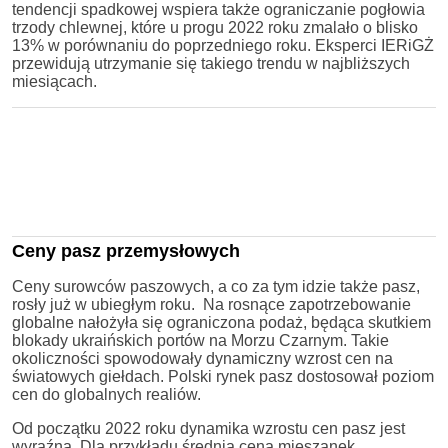
tendencji spadkowej wspiera także ograniczanie pogłowia
trzody chlewnej, które u progu 2022 roku zmalało o blisko
13% w porównaniu do poprzedniego roku. Eksperci IERiGŻ
przewidują utrzymanie się takiego trendu w najbliższych
miesiącach.
Ceny pasz przemysłowych
Ceny surowców paszowych, a co za tym idzie także pasz,
rosły już w ubiegłym roku. Na rosnące zapotrzebowanie
globalne nałożyła się ograniczona podaż, będąca skutkiem
blokady ukraińskich portów na Morzu Czarnym. Takie
okoliczności spowodowały dynamiczny wzrost cen na
światowych giełdach. Polski rynek pasz dostosował poziom
cen do globalnych realiów.
Od początku 2022 roku dynamika wzrostu cen pasz jest
wyraźna. Dla przykładu średnia cena mieszanek