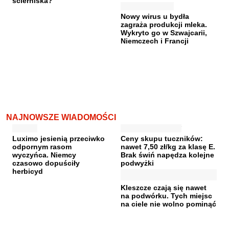
ścierniska?
Nowy wirus u bydła
zagraża produkcji mleka.
Wykryto go w Szwajcarii,
Niemczech i Francji
NAJNOWSZE WIADOMOŚCI
Luximo jesienią przeciwko
Ceny skupu tuczników:
odpornym rasom
nawet 7,50 zł/kg za klasę E.
wyczyńca. Niemcy
Brak świń napędza kolejne
czasowo dopuściły
podwyżki
herbicyd
Kleszcze czają się nawet
na podwórku. Tych miejsc
na ciele nie wolno pominąć