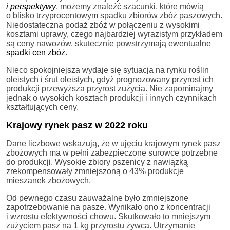
i perspektywy
, możemy znaleźć szacunki, które mówią
o blisko trzyprocentowym spadku zbiorów zbóż paszowych.
Niedostateczna podaż zbóż w połączeniu z wysokimi
kosztami uprawy, czego najbardziej wyrazistym przykładem
są ceny nawozów, skutecznie powstrzymają ewentualne
spadki cen zbóż
.
Nieco spokojniejsza wydaje się sytuacja na rynku roślin
oleistych i śrut oleistych, gdyż prognozowany przyrost ich
produkcji przewyższa przyrost zużycia. Nie zapominajmy
jednak o wysokich kosztach produkcji i innych czynnikach
kształtujących ceny.
Krajowy rynek pasz w 2022 roku
Dane liczbowe wskazują, że w ujęciu krajowym rynek pasz
zbożowych ma w pełni zabezpieczone surowce potrzebne
do produkcji. Wysokie zbiory pszenicy z nawiązką
zrekompensowały zmniejszoną o 43% produkcje
mieszanek zbożowych.
Od pewnego czasu zauważalne było zmniejszone
zapotrzebowanie na pasze. Wynikało ono z koncentracji
i wzrostu efektywności chowu. Skutkowało to mniejszym
zużyciem pasz na 1 kg przyrostu żywca. Utrzymanie