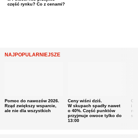
część rynku? Co z cenami?
NAJPOPULARNIEJSZE
Pomoc do nawozów 2026.
Ceny wiśni dziś.
Cen
Rząd zwiększy wsparcie,
W skupach spadły nawet
i s
ale nie dla wszystkich
o 40%. Część punktów
naw
przyjmuje owoce tylko do
sku
13:00