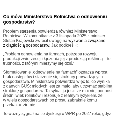
Co mówi Ministerstwo Rolnictwa o odnowieniu
gospodarstw?
Problem starzenia potwierdza również Ministerstwo
Rolnictwa. W komunikacie z 3 listopada 2025 r. minister
Stefan Krajewski zwrócił uwagę na
wyzwania związane
z ciągłością gospodarstw
. Jak podkreślił:
„Problem odnowienia na farmach, potrzeba rozwoju
produkcji zwierzęcej i łączenia jej z produkcją roślinną – to
trudności, z którymi mierzymy się dziś.”
Sformułowanie „odnowienie na farmach” oznacza wprost
brak następców i starzenie się struktury prowadzących
gospodarstwa. Ministerstwo potwierdza więc to, co wynika
z danych GUS: młodych jest za mało, aby utrzymać stabilną
strukturę gospodarstw. Ta sytuacja jeszcze mocniej podnosi
średni wiek rolników i rezonuje z realnym ryzykiem, że
w wielu gospodarstwach po prostu zabraknie komu
przekazać ziemię.
To ważny sygnał na tle dyskusji o WPR po 2027 roku, gdyż