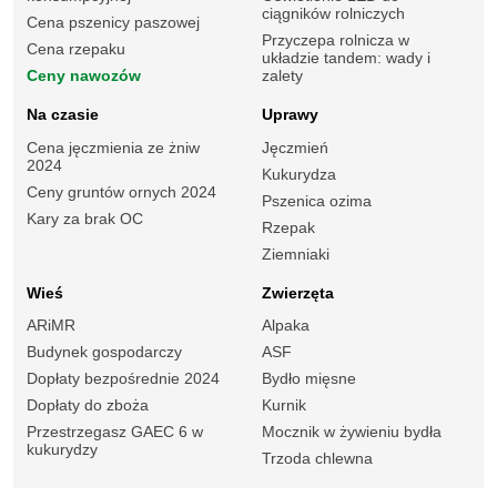
ciągników rolniczych
Cena pszenicy paszowej
Przyczepa rolnicza w
Cena rzepaku
układzie tandem: wady i
Ceny nawozów
zalety
Na czasie
Uprawy
Cena jęczmienia ze żniw
Jęczmień
2024
Kukurydza
Ceny gruntów ornych 2024
Pszenica ozima
Kary za brak OC
Rzepak
Ziemniaki
Wieś
Zwierzęta
ARiMR
Alpaka
Budynek gospodarczy
ASF
Dopłaty bezpośrednie 2024
Bydło mięsne
Dopłaty do zboża
Kurnik
Przestrzegasz GAEC 6 w
Mocznik w żywieniu bydła
kukurydzy
Trzoda chlewna