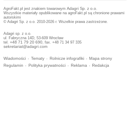
AgroFakt.pl jest znakiem towarowym
Adagri Sp. z o.o.
Wszystkie materiały opublikowane na agroFakt.pl są chronione prawami
autorskimi
© Adagri Sp. z o.o. 2010-2026 r. Wszelkie prawa zastrzeżone.
Adagri sp. z o.o.
ul. Fabryczna 14D, 53-609 Wrocław
tel.
+48 71 79 20 690
, fax. +48 71 34 97 335
sekretariat@adagri.com
Wiadomości
Tematy
Rolnicze infografiki
Mapa strony
Regulamin
Polityka prywatności
Reklama
Redakcja