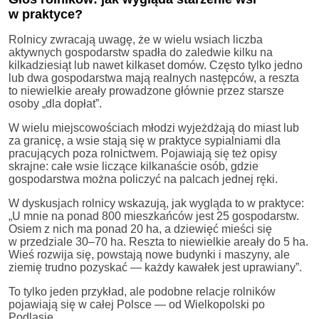
w praktyce?
Rolnicy zwracają uwagę, że w wielu wsiach liczba
aktywnych gospodarstw spadła do zaledwie kilku na
kilkadziesiąt lub nawet kilkaset domów. Często tylko jedno
lub dwa gospodarstwa mają realnych następców, a reszta
to niewielkie areały prowadzone głównie przez starsze
osoby „dla dopłat”.
W wielu miejscowościach młodzi wyjeżdżają do miast lub
za granicę, a wsie stają się w praktyce sypialniami dla
pracujących poza rolnictwem. Pojawiają się też opisy
skrajne: całe wsie liczące kilkanaście osób, gdzie
gospodarstwa można policzyć na palcach jednej ręki.
W dyskusjach rolnicy wskazują, jak wygląda to w praktyce:
„U mnie na ponad 800 mieszkańców jest 25 gospodarstw.
Osiem z nich ma ponad 20 ha, a dziewięć mieści się
w przedziale 30–70 ha. Reszta to niewielkie areały do 5 ha.
Wieś rozwija się, powstają nowe budynki i maszyny, ale
ziemię trudno pozyskać — każdy kawałek jest uprawiany”.
To tylko jeden przykład, ale podobne relacje rolników
pojawiają się w całej Polsce — od Wielkopolski po
Podlasie.