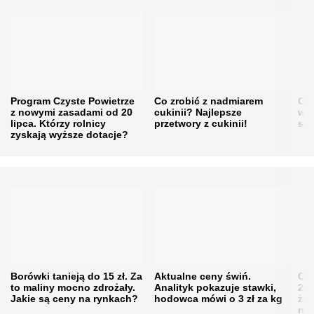
Program Czyste Powietrze
Co zrobić z nadmiarem
Cen
z nowymi zasadami od 20
cukinii? Najlepsze
w h
lipca. Którzy rolnicy
przetwory z cukinii!
się
zyskają wyższe dotacje?
Borówki tanieją do 15 zł. Za
Aktualne ceny świń.
Cen
to maliny mocno zdrożały.
Analityk pokazuje stawki,
202
Jakie są ceny na rynkach?
hodowca mówi o 3 zł za kg
żni
nie