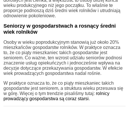
dorosłych jest cienka, a większość to osoby bliżej końca
wieku produkcyjnego niż jego początku. To właśnie te
proporcje podnoszą dziś średni wiek rolników i utrudniają
odnowienie pokoleniowe.
Seniorzy w gospodarstwach a rosnący średni
wiek rolników
Osoby w wieku poprodukcyjnym stanowią już około 20%
mieszkańców gospodarstw rolników. W praktyce oznacza
to, że co piąty mieszkaniec takich gospodarstw jest
seniorem. Co ważne, ten wzrost udziału seniorów podnosi
znaczenie usług opiekuńczych i jednocześnie wpływa na
decyzje dotyczące przekazywania gospodarstw. W efekcie
wiek prowadzących gospodarstwa nadal rośnie.
W praktyce oznacza to, że co piąty mieszkaniec takich
gospodarstw jest seniorem, a struktura wieku przesuwa się
w górę. Więcej o tym trendzie pisaliśmy tutaj:
rolnicy
prowadzący gospodarstwa są coraz starsi
.