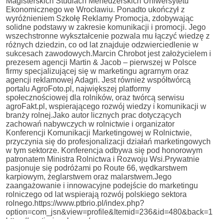
Magisterskich Studiach Menedżerskich Uniwersytetu
Ekonomicznego we Wrocławiu. Ponadto ukończył z
wyróżnieniem Szkołę Reklamy Promocja, zdobywając
solidne podstawy w zakresie komunikacji i promocji. Jego
wszechstronne wykształcenie pozwala mu łączyć wiedzę z
różnych dziedzin, co od lat znajduje odzwierciedlenie w
sukcesach zawodowych.Marcin Chrobot jest założycielem i
prezesem agencji Martin & Jacob – pierwszej w Polsce
firmy specjalizującej się w marketingu agrarnym oraz
agencji reklamowej Adagri. Jest również współtwórcą
portalu AgroFoto.pl, największej platformy
społecznościowej dla rolników, oraz twórcą serwisu
agroFakt.pl, wspierającego rozwój wiedzy i komunikacji w
branży rolnej.Jako autor licznych prac dotyczących
zachowań nabywczych w rolnictwie i organizator
Konferencji Komunikacji Marketingowej w Rolnictwie,
przyczynia się do profesjonalizacji działań marketingowych
w tym sektorze. Konferencja odbywa się pod honorowym
patronatem Ministra Rolnictwa i Rozwoju Wsi.Prywatnie
pasjonuje się podróżami po Route 66, wędkarstwem
karpiowym, żeglarstwem oraz malarstwem.Jego
zaangażowanie i innowacyjne podejście do marketingu
rolniczego od lat wspierają rozwój polskiego sektora
rolnego.https://www.ptbrio.pl/index.php?
option=com_jsn&view=profile&Itemid=236&id=480&back=1