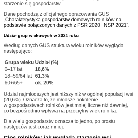
starzenie się gospodarstw.
Dane pochodzą z oficjalnego opracowania GUS
„Charakterystyka gospodarstw domowych rolników na
podstawie połączonych danych z PSR 2020 i NSP 2021”
.
Udział grup wiekowych w 2021 roku
Według danych GUS struktura wieku rolników wygląda
następująco:
Grupa wieku
Udział (%)
0–17 lat
18,6%
18–59/64 lat
61,3%
60+/65+
ok. 20%
Udział najmłodszych jest niższy niż w ogólnej populacji wsi
(20,6%). Oznacza to, że młodsze pokolenie
w gospodarstwach rolników jest mniej liczne niż dawniej,
co bezpośrednio wpływa na przeciętny wiek rolnika.
Dla wielu gospodarstw oznacza to jedno, po prostu
następców jest coraz mniej.
Głos rolników: jak wygląda starzenie wsi