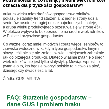
Podsumowanie: co rosnący średni wiek rolników
oznacza dla przyszłości gospodarstw?
truktura wieku mieszkańców gospodarstw rolników
pokazuje stabilny trend starzenia. Z jednej strony udział
seniorów rośnie, z drugiej udział najmłodszych maleje,
a grupa wieku produkcyjnego przesuwa się w stronę 45+.
W efekcie wpływa to bezpośrednio na średni wiek rolników
w Polsce i przyszłość gospodarstw.
Co ważne, coraz mniej młodych i coraz więcej seniorów to
zjawisko widoczne w każdym typie gospodarstw. Innymi
słowy, jeśli nic się nie zmieni, w wielu miejscach zabraknie
rąk do przejęcia produkcji. Dlatego właśnie pytanie o średni
wiek rolników nie jest tylko statystyką. Mówiąc wprost, to
pytanie o to, kto będzie tworzył polskie rolnictwo za pięć,
dziesięć czy dwadzieścia lat.
Źródła: GUS, MRiRW
FAQ: Starzenie gospodarstw –
dane GUS i problem braku