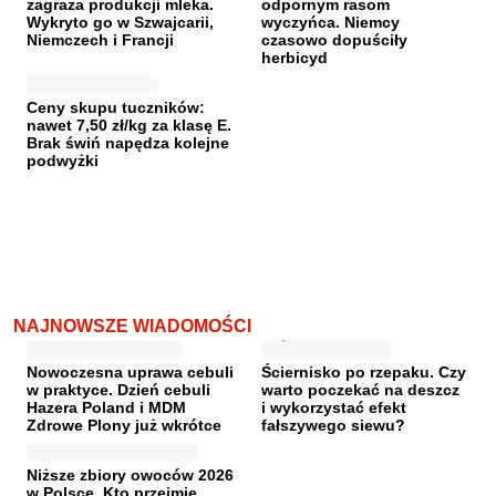
zagraża produkcji mleka.
odpornym rasom
Wykryto go w Szwajcarii,
wyczyńca. Niemcy
Niemczech i Francji
czasowo dopuściły
herbicyd
Ceny skupu tuczników:
nawet 7,50 zł/kg za klasę E.
Brak świń napędza kolejne
podwyżki
NAJNOWSZE WIADOMOŚCI
Nowoczesna uprawa cebuli
Ściernisko po rzepaku. Czy
w praktyce. Dzień cebuli
warto poczekać na deszcz
Hazera Poland i MDM
i wykorzystać efekt
Zdrowe Plony już wkrótce
fałszywego siewu?
Niższe zbiory owoców 2026
w Polsce. Kto przejmie