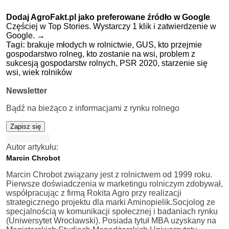
Dodaj AgroFakt.pl jako preferowane źródło w Google
Częściej w Top Stories. Wystarczy 1 klik i zatwierdzenie w
Google.
→
Tagi:
brakuje młodych w rolnictwie,
GUS,
kto przejmie
gospodarstwo rolneg,
kto zostanie na wsi,
problem z
sukcesją gospodarstw rolnych,
PSR 2020,
starzenie się
wsi,
wiek rolników
Newsletter
Bądź na bieżąco z informacjami z rynku rolnego
Zapisz się
Autor artykułu:
Marcin Chrobot
Marcin Chrobot związany jest z rolnictwem od 1999 roku.
Pierwsze doświadczenia w marketingu rolniczym zdobywał,
współpracując z firmą Rokita Agro przy realizacji
strategicznego projektu dla marki Aminopielik.Socjolog ze
specjalnością w komunikacji społecznej i badaniach rynku
(Uniwersytet Wrocławski). Posiada tytuł MBA uzyskany na