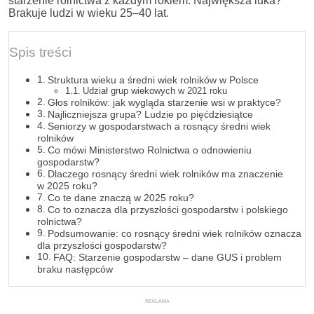
starzenie rolnictwa z każdym rokiem. Największa luka?
Brakuje ludzi w wieku 25–40 lat.
Spis treści
Struktura wieku a średni wiek rolników w Polsce
Udział grup wiekowych w 2021 roku
Głos rolników: jak wygląda starzenie wsi w praktyce?
Najliczniejsza grupa? Ludzie po pięćdziesiątce
Seniorzy w gospodarstwach a rosnący średni wiek
rolników
Co mówi Ministerstwo Rolnictwa o odnowieniu
gospodarstw?
Dlaczego rosnący średni wiek rolników ma znaczenie
w 2025 roku?
Co te dane znaczą w 2025 roku?
Co to oznacza dla przyszłości gospodarstw i polskiego
rolnictwa?
Podsumowanie: co rosnący średni wiek rolników oznacza
dla przyszłości gospodarstw?
FAQ: Starzenie gospodarstw – dane GUS i problem
braku następców
REKLAMA