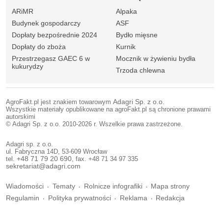
ARiMR
Alpaka
Budynek gospodarczy
ASF
Dopłaty bezpośrednie 2024
Bydło mięsne
Dopłaty do zboża
Kurnik
Przestrzegasz GAEC 6 w
Mocznik w żywieniu bydła
kukurydzy
Trzoda chlewna
AgroFakt.pl jest znakiem towarowym
Adagri Sp. z o.o.
Wszystkie materiały opublikowane na agroFakt.pl są chronione prawami
autorskimi
© Adagri Sp. z o.o. 2010-2026 r. Wszelkie prawa zastrzeżone.
Adagri sp. z o.o.
ul. Fabryczna 14D, 53-609 Wrocław
tel.
+48 71 79 20 690
, fax. +48 71 34 97 335
sekretariat@adagri.com
Wiadomości
Tematy
Rolnicze infografiki
Mapa strony
Regulamin
Polityka prywatności
Reklama
Redakcja