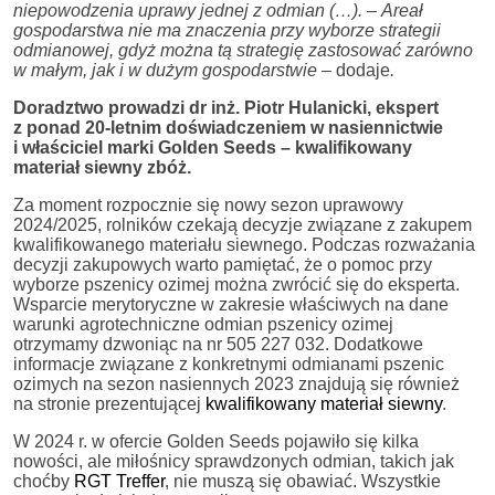
niepowodzenia uprawy jednej z odmian (…).
–
Areał
gospodarstwa nie ma znaczenia przy wyborze strategii
odmianowej, gdyż można tą strategię zastosować zarówno
w małym, jak i w dużym gospodarstwie –
dodaje
.
Doradztwo prowadzi dr inż. Piotr Hulanicki, ekspert
z ponad 20-letnim doświadczeniem w nasiennictwie
i właściciel marki Golden Seeds – kwalifikowany
materiał siewny zbóż.
Za moment rozpocznie się nowy sezon uprawowy
2024/2025, rolników czekają decyzje związane z zakupem
kwalifikowanego materiału siewnego. Podczas rozważania
decyzji zakupowych warto pamiętać, że o pomoc przy
wyborze pszenicy ozimej można zwrócić się do eksperta.
Wsparcie merytoryczne w zakresie właściwych na dane
warunki agrotechniczne odmian pszenicy ozimej
otrzymamy dzwoniąc na nr 505 227 032. Dodatkowe
informacje związane z konkretnymi odmianami pszenic
ozimych na sezon nasiennych 2023 znajdują się również
na stronie prezentującej
kwalifikowany materiał siewny
.
W 2024 r. w ofercie Golden Seeds pojawiło się kilka
nowości, ale miłośnicy sprawdzonych odmian, takich jak
choćby
RGT Treffer
, nie muszą się obawiać. Wszystkie