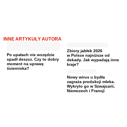
INNE ARTYKUŁY AUTORA
Zbiory jabłek 2026
Po upałach nie wszędzie
w Polsce najniższe od
spadł deszcz. Czy to dobry
dekady. Jak wypadają inne
moment na uprawę
kraje?
ścierniska?
Nowy wirus u bydła
zagraża produkcji mleka.
Wykryto go w Szwajcarii,
Niemczech i Francji