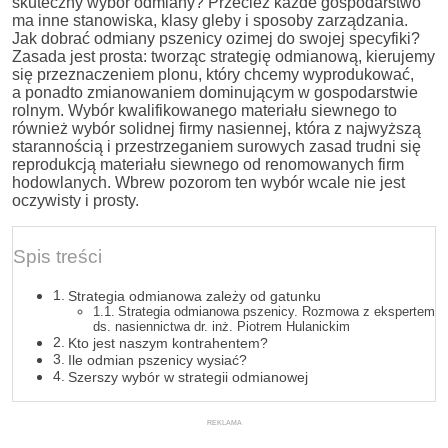
skuteczny wybór odmiany? Przecież k
ażde gospodarstwo
ma inne stanowiska, klasy gleby i sposoby zarządzania.
Jak dobrać odmiany pszenicy ozimej do swojej specyfiki?
Zasada jest prosta: tworząc strategię odmianową, kierujemy
się przeznaczeniem plonu, który chcemy wyprodukować,
a ponadto zmianowaniem dominującym w gospodarstwie
rolnym. Wybór kwalifikowanego materiału siewnego to
również wybór solidnej firmy nasiennej, która z najwyższą
starannością i przestrzeganiem surowych zasad trudni się
reprodukcją materiału siewnego od renomowanych firm
hodowlanych. Wbrew pozorom ten wybór wcale nie jest
oczywisty i prosty.
Spis treści
Strategia odmianowa zależy od gatunku
Strategia odmianowa pszenicy. Rozmowa z ekspertem
ds. nasiennictwa dr. inż. Piotrem Hulanickim
Kto jest naszym kontrahentem?
Ile odmian pszenicy wysiać?
Szerszy wybór w strategii odmianowej
REKLAMA