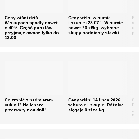
Ceny wiśni dziś.
Ceny wiśni w hurcie
Będ
W skupach spadły nawet
i skupie (23.07.). W hurcie
agr
o 40%. Część punktów
nawet 20 zł/kg, wybrane
rol
przyjmuje owoce tylko do
skupy podniosły stawki
pr
13:00
Co zrobić z nadmiarem
Ceny wiśni 14 lipca 2026
Cen
cukinii? Najlepsze
w hurcie i skupie. Różnice
Rol
przetwory z cukinii!
sięgają 9 zł za kg
„pe
obn