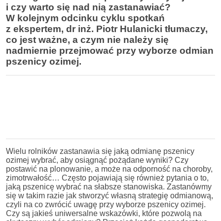
i czy warto się nad nią zastanawiać?
W kolejnym odcinku cyklu spotkań
z ekspertem, dr inż. Piotr Hulanicki tłumaczy,
co jest ważne, a czym nie należy się
nadmiernie przejmować przy wyborze odmian
pszenicy ozimej.
Wielu rolników zastanawia się jaką odmianę pszenicy
ozimej wybrać, aby osiągnąć pożądane wyniki? Czy
postawić na plonowanie, a może na odporność na choroby,
zimotrwałość… Często pojawiają się również pytania o to,
jaką pszenicę wybrać na słabsze stanowiska. Zastanówmy
się w takim razie jak stworzyć własną strategię odmianową,
czyli na co zwrócić uwagę przy wyborze pszenicy ozimej.
Czy są jakieś uniwersalne wskazówki, które pozwolą na