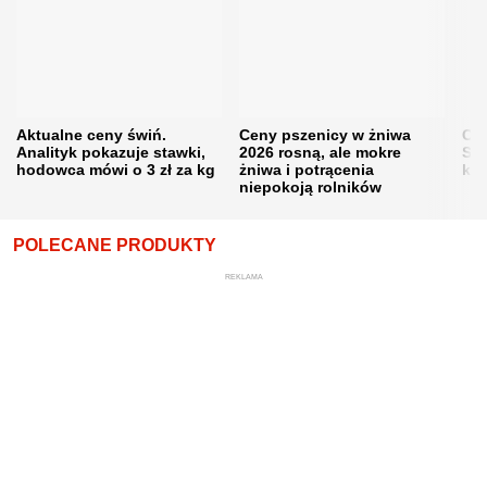
Aktualne ceny świń.
Ceny pszenicy w żniwa
Ce
Analityk pokazuje stawki,
2026 rosną, ale mokre
Sku
hodowca mówi o 3 zł za kg
żniwa i potrącenia
kon
niepokoją rolników
POLECANE PRODUKTY
REKLAMA