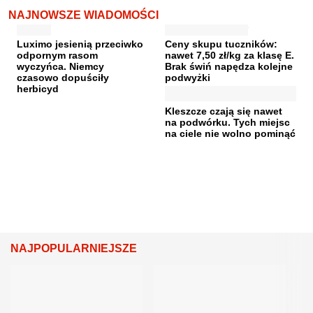
NAJNOWSZE WIADOMOŚCI
Luximo jesienią przeciwko
Ceny skupu tuczników:
odpornym rasom
nawet 7,50 zł/kg za klasę E.
wyczyńca. Niemcy
Brak świń napędza kolejne
czasowo dopuściły
podwyżki
herbicyd
Kleszcze czają się nawet
na podwórku. Tych miejsc
na ciele nie wolno pominąć
NAJPOPULARNIEJSZE