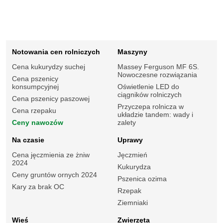
Notowania cen rolniczych
Maszyny
Cena kukurydzy suchej
Massey Ferguson MF 6S.
Nowoczesne rozwiązania
Cena pszenicy
konsumpcyjnej
Oświetlenie LED do
ciągników rolniczych
Cena pszenicy paszowej
Przyczepa rolnicza w
Cena rzepaku
układzie tandem: wady i
Ceny nawozów
zalety
Na czasie
Uprawy
Cena jęczmienia ze żniw
Jęczmień
2024
Kukurydza
Ceny gruntów ornych 2024
Pszenica ozima
Kary za brak OC
Rzepak
Ziemniaki
Wieś
Zwierzęta