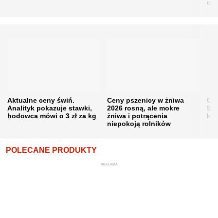
obn
Aktualne ceny świń.
Ceny pszenicy w żniwa
Ce
Analityk pokazuje stawki,
2026 rosną, ale mokre
Sku
hodowca mówi o 3 zł za kg
żniwa i potrącenia
kon
niepokoją rolników
POLECANE PRODUKTY
REKLAMA