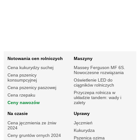
Notowania cen rolniczych
Maszyny
Cena kukurydzy suchej
Massey Ferguson MF 6S.
Nowoczesne rozwiązania
Cena pszenicy
konsumpcyjnej
Oświetlenie LED do
ciągników rolniczych
Cena pszenicy paszowej
Przyczepa rolnicza w
Cena rzepaku
układzie tandem: wady i
Ceny nawozów
zalety
Na czasie
Uprawy
Cena jęczmienia ze żniw
Jęczmień
2024
Kukurydza
Ceny gruntów ornych 2024
Pszenica ozima