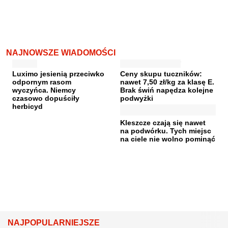
NAJNOWSZE WIADOMOŚCI
Luximo jesienią przeciwko
Ceny skupu tuczników:
odpornym rasom
nawet 7,50 zł/kg za klasę E.
wyczyńca. Niemcy
Brak świń napędza kolejne
czasowo dopuściły
podwyżki
herbicyd
Kleszcze czają się nawet
na podwórku. Tych miejsc
na ciele nie wolno pominąć
NAJPOPULARNIEJSZE