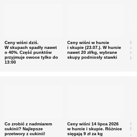
Ceny wiśni dziś.
Ceny wiśni w hurcie
Będ
W skupach spadły nawet
i skupie (23.07.). W hurcie
agr
o 40%. Część punktów
nawet 20 zł/kg, wybrane
rol
przyjmuje owoce tylko do
skupy podniosły stawki
pr
13:00
Co zrobić z nadmiarem
Ceny wiśni 14 lipca 2026
Cen
cukinii? Najlepsze
w hurcie i skupie. Różnice
Rol
przetwory z cukinii!
sięgają 9 zł za kg
„pe