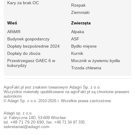
Kary za brak OC
Rzepak
Ziemniaki
Wieś
Zwierzęta
ARiMR
Alpaka
Budynek gospodarczy
ASF
Dopłaty bezpośrednie 2024
Bydło mięsne
Dopłaty do zboża
Kurnik
Przestrzegasz GAEC 6 w
Mocznik w żywieniu bydła
kukurydzy
Trzoda chlewna
AgroFakt.pl jest znakiem towarowym
Adagri Sp. z o.o.
Wszystkie materiały opublikowane na agroFakt.pl są chronione prawami
autorskimi
© Adagri Sp. z o.o. 2010-2026 r. Wszelkie prawa zastrzeżone.
Adagri sp. z o.o.
ul. Fabryczna 14D, 53-609 Wrocław
tel.
+48 71 79 20 690
, fax. +48 71 34 97 335
sekretariat@adagri.com