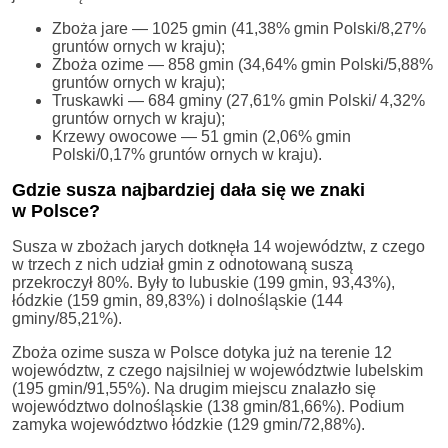
Zboża jare — 1025 gmin (41,38% gmin Polski/8,27%
gruntów ornych w kraju);
Zboża ozime — 858 gmin (34,64% gmin Polski/5,88%
gruntów ornych w kraju);
Truskawki — 684 gminy (27,61% gmin Polski/ 4,32%
gruntów ornych w kraju);
Krzewy owocowe — 51 gmin (2,06% gmin
Polski/0,17% gruntów ornych w kraju).
Gdzie susza najbardziej dała się we znaki
w Polsce?
Susza w zbożach jarych dotknęła 14 województw, z czego
w trzech z nich udział gmin z odnotowaną suszą
przekroczył 80%. Były to lubuskie (199 gmin, 93,43%),
łódzkie (159 gmin, 89,83%) i dolnośląskie (144
gminy/85,21%).
Zboża ozime susza w Polsce dotyka już na terenie 12
województw, z czego najsilniej w województwie lubelskim
(195 gmin/91,55%). Na drugim miejscu znalazło się
województwo dolnośląskie (138 gmin/81,66%). Podium
zamyka województwo łódzkie (129 gmin/72,88%).