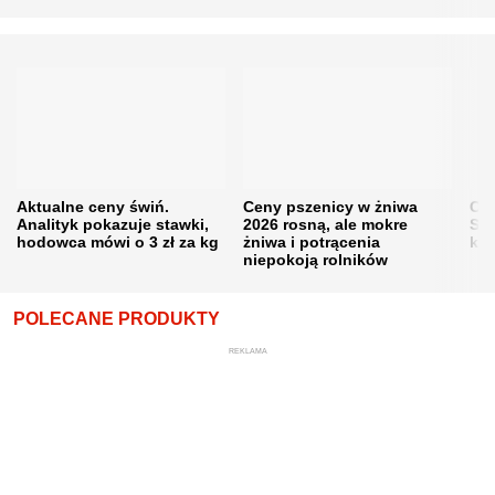
Aktualne ceny świń.
Ceny pszenicy w żniwa
Ce
Analityk pokazuje stawki,
2026 rosną, ale mokre
Sku
hodowca mówi o 3 zł za kg
żniwa i potrącenia
kon
niepokoją rolników
POLECANE PRODUKTY
REKLAMA