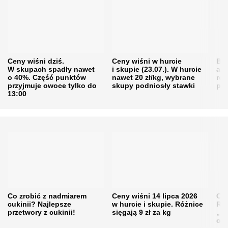
Ceny wiśni dziś.
Ceny wiśni w hurcie
Będ
W skupach spadły nawet
i skupie (23.07.). W hurcie
agr
o 40%. Część punktów
nawet 20 zł/kg, wybrane
rol
przyjmuje owoce tylko do
skupy podniosły stawki
pr
13:00
Co zrobić z nadmiarem
Ceny wiśni 14 lipca 2026
Cen
cukinii? Najlepsze
w hurcie i skupie. Różnice
Rol
przetwory z cukinii!
sięgają 9 zł za kg
„pe
obn