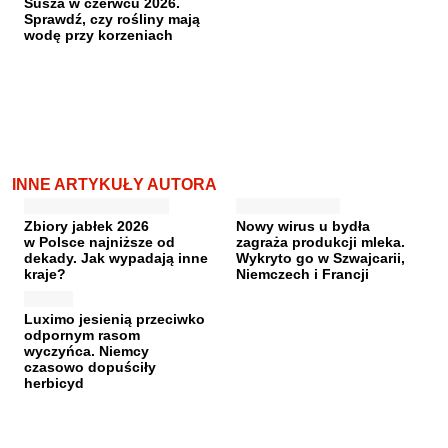
Susza w czerwcu 2026.
Sprawdź, czy rośliny mają
wodę przy korzeniach
INNE ARTYKUŁY AUTORA
Zbiory jabłek 2026
Nowy wirus u bydła
w Polsce najniższe od
zagraża produkcji mleka.
dekady. Jak wypadają inne
Wykryto go w Szwajcarii,
kraje?
Niemczech i Francji
Luximo jesienią przeciwko
odpornym rasom
wyczyńca. Niemcy
czasowo dopuściły
herbicyd