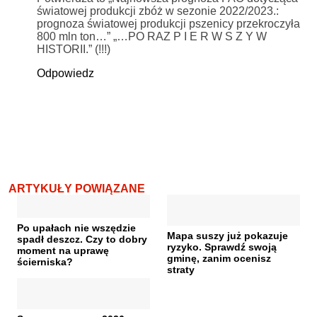
światowej produkcji zbóż w sezonie 2022/2023.:
prognoza światowej produkcji pszenicy przekroczyła
800 mln ton…” „…PO RAZ P I E R W S Z Y W
HISTORII.” (!!!)
Odpowiedz
ARTYKUŁY POWIĄZANE
Po upałach nie wszędzie
Mapa suszy już pokazuje
spadł deszcz. Czy to dobry
ryzyko. Sprawdź swoją
moment na uprawę
gminę, zanim ocenisz
ścierniska?
straty