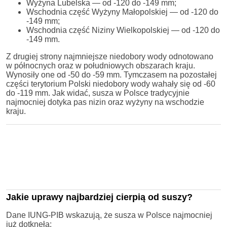
Wyżyna Lubelska — od -120 do -149 mm;
Wschodnia część Wyżyny Małopolskiej — od -120 do
-149 mm;
Wschodnia część Niziny Wielkopolskiej — od -120 do
-149 mm.
Z drugiej strony najmniejsze niedobory wody odnotowano
w północnych oraz w południowych obszarach kraju.
Wynosiły one od -50 do -59 mm. Tymczasem na pozostałej
części terytorium Polski niedobory wody wahały się od -60
do -119 mm. Jak widać, susza w Polsce tradycyjnie
najmocniej dotyka pas nizin oraz wyżyny na wschodzie
kraju.
Jakie uprawy najbardziej cierpią od suszy?
Dane IUNG-PIB wskazują, że susza w Polsce najmocniej
już dotknęła: