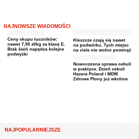
NAJNOWSZE WIADOMOŚCI
Ceny skupu tuczników:
Kleszcze czają się nawet
nawet 7,50 zł/kg za klasę E.
na podwórku. Tych miejsc
Brak świń napędza kolejne
na ciele nie wolno pominąć
podwyżki
Nowoczesna uprawa cebuli
w praktyce. Dzień cebuli
Hazera Poland i MDM
Zdrowe Plony już wkrótce
NAJPOPULARNIEJSZE