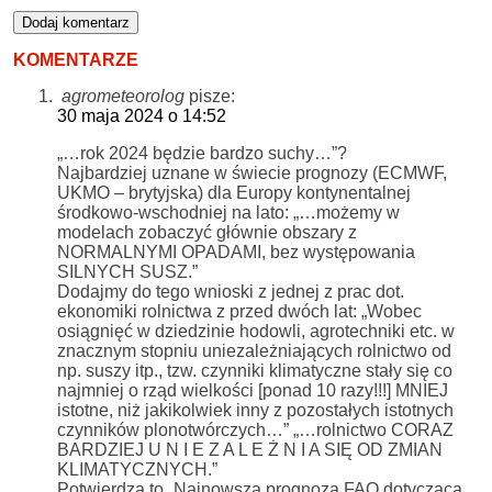
KOMENTARZE
agrometeorolog
pisze:
30 maja 2024 o 14:52
„…rok 2024 będzie bardzo suchy…”?
Najbardziej uznane w świecie prognozy (ECMWF,
UKMO – brytyjska) dla Europy kontynentalnej
środkowo-wschodniej na lato: „…możemy w
modelach zobaczyć głównie obszary z
NORMALNYMI OPADAMI, bez występowania
SILNYCH SUSZ.”
Dodajmy do tego wnioski z jednej z prac dot.
ekonomiki rolnictwa z przed dwóch lat: „Wobec
osiągnięć w dziedzinie hodowli, agrotechniki etc. w
znacznym stopniu uniezależniających rolnictwo od
np. suszy itp., tzw. czynniki klimatyczne stały się co
najmniej o rząd wielkości [ponad 10 razy!!!] MNIEJ
istotne, niż jakikolwiek inny z pozostałych istotnych
czynników plonotwórczych…” „…rolnictwo CORAZ
BARDZIEJ U N I E Z A L E Ż N I A SIĘ OD ZMIAN
KLIMATYCZNYCH.”
Potwierdza to „Najnowsza prognoza FAO dotycząca