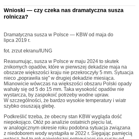
Wnioski — czy czeka nas dramatyczna susza
rolnicza?
Dramatyczna susza w Polsce — KBW od maja do
lipca 2019 r.
fot. zrzut ekranu/IUNG
Reasumując, susza w Polsce w maju 2024 to skutek
znikomych opadów, które w pierwszej dekadzie maja na
obszarze większości kraju nie przekroczyły 5 mm. Sytuacja
nieco „poprawiła się” w drugiej dekadzie miesiąca.
Mianowicie wówczas na większości obszaru Polski opady
wahały się od 5 do 15 mm. Taka wysokość opadów nie
wystarcza, by zaspokoić potrzeby wodne upraw.
W szczególności, że bardzo wysokie temperatury i wiatr
szybko osuszają glebę.
Podkreślić trzeba, że obecny stan KBW wygląda dość
niepokojąco. Otóż po analizie ostatnich pięciu lat,
w analogicznym okresie roku podobna sytuacja związana
z niedoborem wody wystąpiła w 2022 r. Sięgając pamięcią
wstecz, był to rok największej potęgującej się suszy od