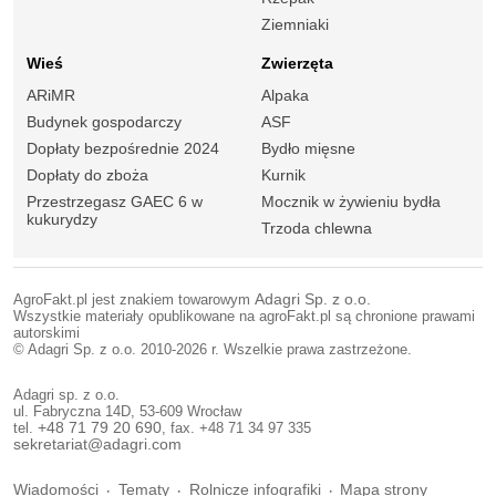
Ziemniaki
Wieś
Zwierzęta
ARiMR
Alpaka
Budynek gospodarczy
ASF
Dopłaty bezpośrednie 2024
Bydło mięsne
Dopłaty do zboża
Kurnik
Przestrzegasz GAEC 6 w
Mocznik w żywieniu bydła
kukurydzy
Trzoda chlewna
AgroFakt.pl jest znakiem towarowym
Adagri Sp. z o.o.
Wszystkie materiały opublikowane na agroFakt.pl są chronione prawami
autorskimi
© Adagri Sp. z o.o. 2010-2026 r. Wszelkie prawa zastrzeżone.
Adagri sp. z o.o.
ul. Fabryczna 14D, 53-609 Wrocław
tel.
+48 71 79 20 690
, fax. +48 71 34 97 335
sekretariat@adagri.com
Wiadomości
Tematy
Rolnicze infografiki
Mapa strony