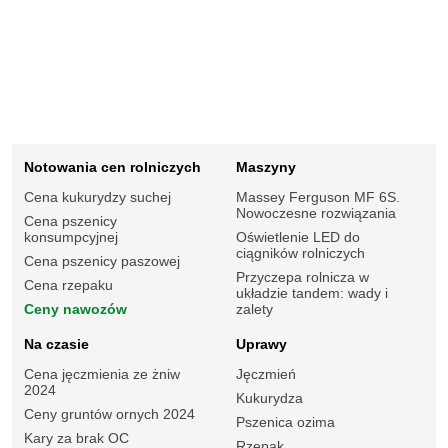
Notowania cen rolniczych
Maszyny
Cena kukurydzy suchej
Massey Ferguson MF 6S.
Nowoczesne rozwiązania
Cena pszenicy
konsumpcyjnej
Oświetlenie LED do
ciągników rolniczych
Cena pszenicy paszowej
Przyczepa rolnicza w
Cena rzepaku
układzie tandem: wady i
Ceny nawozów
zalety
Na czasie
Uprawy
Cena jęczmienia ze żniw
Jęczmień
2024
Kukurydza
Ceny gruntów ornych 2024
Pszenica ozima
Kary za brak OC
Rzepak