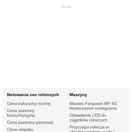
REKLAMA
Notowania cen rolniczych
Maszyny
Cena kukurydzy suchej
Massey Ferguson MF 6S.
Nowoczesne rozwiązania
Cena pszenicy
konsumpcyjnej
Oświetlenie LED do
ciągników rolniczych
Cena pszenicy paszowej
Przyczepa rolnicza w
Cena rzepaku
układzie tandem: wady i