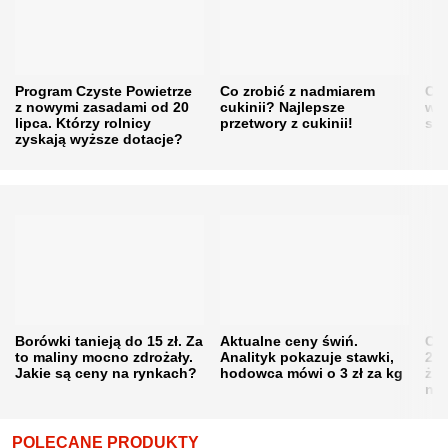
Program Czyste Powietrze
Co zrobić z nadmiarem
Cen
z nowymi zasadami od 20
cukinii? Najlepsze
w h
lipca. Którzy rolnicy
przetwory z cukinii!
się
zyskają wyższe dotacje?
Borówki tanieją do 15 zł. Za
Aktualne ceny świń.
Cen
to maliny mocno zdrożały.
Analityk pokazuje stawki,
202
Jakie są ceny na rynkach?
hodowca mówi o 3 zł za kg
żni
nie
POLECANE PRODUKTY