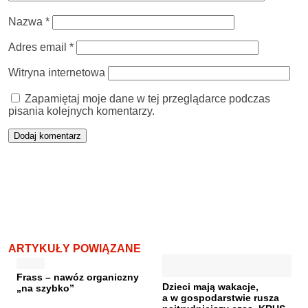
Nazwa
*
Adres email
*
Witryna internetowa
Zapamiętaj moje dane w tej przeglądarce podczas
pisania kolejnych komentarzy.
ARTYKUŁY POWIĄZANE
Frass – nawóz organiczny
Dzieci mają wakacje,
„na szybko”
a w gospodarstwie rusza