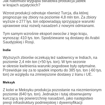
Jak natomiast wygląda światowa produkcja jabłek
w krajach azjatyckich?
Wzrost produkcji odnotuje również Turcja, dla której
prognozuje się zbiory na poziomie 4,8 mln ton. Za zbiory
wyższe o 277 tys. ton odpowiadają sprzyjające warunki
uprawowe oraz rozwój nasadzeń z nowymi odmianami.
Tym samym wzrośnie eksport owoców z tego kraju,
wynosząc 410 tys. ton. Spodziewane są dostawy do Arabii
Saudyjskiej i Rosji.
Indie
Wyższych zbiorów oczekują też sadownicy w Indiach, na
poziomie 2,4 mln ton (+50 tys. ton). W tym sezonie
w okresie kwitnienia warunki pogodowe były optymalne.
Przewiduje się za to spadek importu do 385 tys. ton (-60 tys.
ton) ze względu na zmniejszone dostawy z Iranu i UE.
Meksyk
Z kolei w Meksyku produkcja pozostanie na niezmienionym
poziomie (640 tys. ton). Jednakże i tutaj obserwujemy
kurczącą się powierzchnię nasadzeń, jako następstwo
presji infrastruktury podmiejskiej i dywersyfikacji