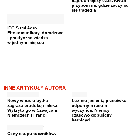
najtrudniejszy czas. KRUS
przypomina, gdzie zaczyna
się tragedia
IDC Sumi Agro.
Fitokomunikaty, doradztwo
i praktyczna wiedza
w jednym miejscu
INNE ARTYKUŁY AUTORA
Nowy wirus u bydła
Luximo jesienią przeciwko
zagraża produkcji mleka.
odpornym rasom
Wykryto go w Szwajcarii,
wyczyńca. Niemcy
Niemczech i Francji
czasowo dopuściły
herbicyd
Ceny skupu tuczników: