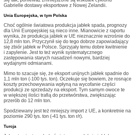
Gabrielle dostawy eksportowe z Nowej Zelandii.
Unia Europejska, w tym Polska
Choć ogólnie światowa produkcja jabłek spada, prognozy
dla Unii Europejskiej są nieco inne. Mianowicie z raportu
wynika, że produkcja jabłek w UE nieznacznie wzrośnie do
12,8 mln ton. Przyczynił się do tego dobrze zapowiadający
się zbiór jabłek w Polsce. Sprzyjały temu dobre kwitnienie
i zapylenie. Jest to też wynik systematycznego
zastępowania starych nasadzeń nowymi, bardziej
wydajnymi odmianami.
Mimo to szacuje się, że eksport unijnych jabłek spadnie do
1,1 mln ton (-100 tys. ton). Oczekuje się bowiem, że rosnące
koszty przechowywania wpłyną na wycofanie części
produkcji ze sprzedaży na eksport. Tym samym owoce te
w większej ilości trafią do przetwórstwa, zwiększając
przerób do 12 mln ton.
Spodziewany jest też mniejszy import z UE, a konkretnie na
poziomie 290 tys. ton (-41 tys. ton r/r).
Turcja