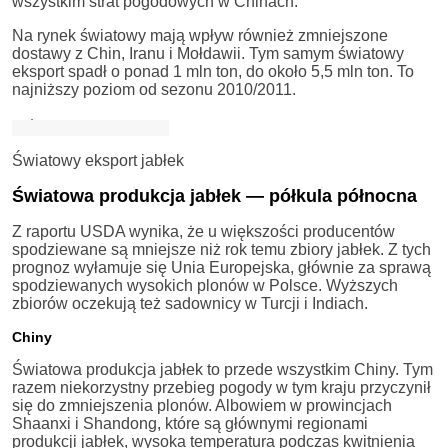
wszystkim strat pogodowych w Chinach.
Na rynek światowy mają wpływ również zmniejszone
dostawy z Chin, Iranu i Mołdawii. Tym samym światowy
eksport spadł o ponad 1 mln ton, do około 5,5 mln ton. To
najniższy poziom od sezonu 2010/2011.
Światowy eksport jabłek
Światowa produkcja jabłek — półkula północna
Z raportu USDA wynika, że u większości producentów
spodziewane są mniejsze niż rok temu zbiory jabłek. Z tych
prognoz wyłamuje się Unia Europejska, głównie za sprawą
spodziewanych wysokich plonów w Polsce. Wyższych
zbiorów oczekują też sadownicy w Turcji i Indiach.
Chiny
Światowa produkcja jabłek to przede wszystkim Chiny. Tym
razem niekorzystny przebieg pogody w tym kraju przyczynił
się do zmniejszenia plonów. Albowiem w prowincjach
Shaanxi i Shandong, które są głównymi regionami
produkcji jabłek, wysoka temperatura podczas kwitnienia