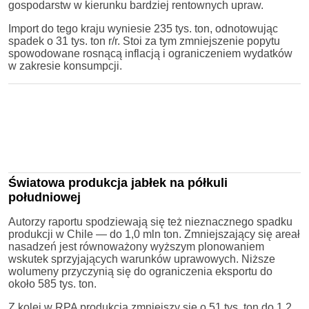
gospodarstw w kierunku bardziej rentownych upraw.
Import do tego kraju wyniesie 235 tys. ton, odnotowując
spadek o 31 tys. ton r/r. Stoi za tym zmniejszenie popytu
spowodowane rosnącą inflacją i ograniczeniem wydatków
w zakresie konsumpcji.
Światowa produkcja jabłek na półkuli
południowej
Autorzy raportu spodziewają się też nieznacznego spadku
produkcji w Chile — do 1,0 mln ton. Zmniejszający się areał
nasadzeń jest równoważony wyższym plonowaniem
wskutek sprzyjających warunków uprawowych. Niższe
wolumeny przyczynią się do ograniczenia eksportu do
około 585 tys. ton.
Z kolei w RPA produkcja zmniejszy się o 51 tys. ton do 1,2