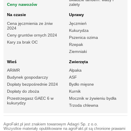
Ceny nawozów
zalety
Na czasie
Uprawy
Cena jęczmienia ze żniw
Jęczmień
2024
Kukurydza
Ceny gruntów ornych 2024
Pszenica ozima
Kary za brak OC
Rzepak
Ziemniaki
Wieś
Zwierzęta
ARiMR
Alpaka
Budynek gospodarczy
ASF
Dopłaty bezpośrednie 2024
Bydło mięsne
Dopłaty do zboża
Kurnik
Przestrzegasz GAEC 6 w
Mocznik w żywieniu bydła
kukurydzy
Trzoda chlewna
AgroFakt.pl jest znakiem towarowym
Adagri Sp. z o.o.
Wszystkie materiały opublikowane na agroFakt.pl są chronione prawami