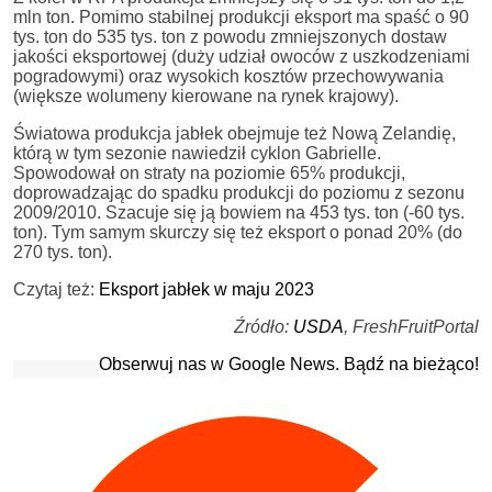
mln ton. Pomimo stabilnej produkcji eksport ma spaść o 90
tys. ton do 535 tys. ton z powodu zmniejszonych dostaw
jakości eksportowej (duży udział owoców z uszkodzeniami
pogradowymi) oraz wysokich kosztów przechowywania
(większe wolumeny kierowane na rynek krajowy).
Światowa produkcja jabłek obejmuje też Nową Zelandię,
którą w tym sezonie nawiedził cyklon Gabrielle.
Spowodował on straty na poziomie 65% produkcji,
doprowadzając do spadku produkcji do poziomu z sezonu
2009/2010. Szacuje się ją bowiem na 453 tys. ton (-60 tys.
ton). Tym samym skurczy się też eksport o ponad 20% (do
270 tys. ton).
Czytaj też:
Eksport jabłek w maju 2023
Źródło:
USDA
, FreshFruitPortal
Obserwuj nas w Google News. Bądź na bieżąco!