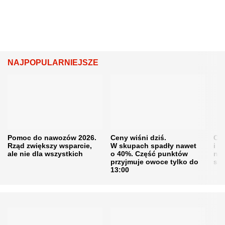
NAJPOPULARNIEJSZE
Pomoc do nawozów 2026.
Ceny wiśni dziś.
Cen
Rząd zwiększy wsparcie,
W skupach spadły nawet
i s
ale nie dla wszystkich
o 40%. Część punktów
naw
przyjmuje owoce tylko do
sku
13:00