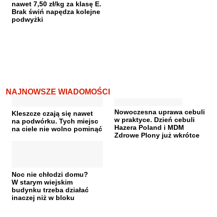
nawet 7,50 zł/kg za klasę E.
Brak świń napędza kolejne
podwyżki
NAJNOWSZE WIADOMOŚCI
Nowoczesna uprawa cebuli
Kleszcze czają się nawet
w praktyce. Dzień cebuli
na podwórku. Tych miejsc
Hazera Poland i MDM
na ciele nie wolno pominąć
Zdrowe Plony już wkrótce
Noc nie chłodzi domu?
W starym wiejskim
budynku trzeba działać
inaczej niż w bloku