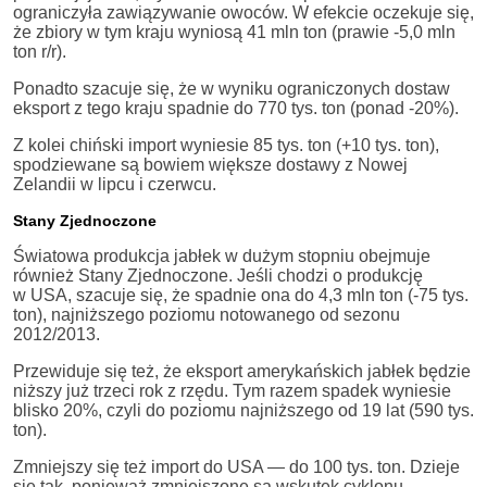
ograniczyła zawiązywanie owoców. W efekcie oczekuje się,
że zbiory w tym kraju wyniosą 41 mln ton (prawie -5,0 mln
ton r/r).
Ponadto szacuje się, że w wyniku ograniczonych dostaw
eksport z tego kraju spadnie do 770 tys. ton (ponad -20%).
Z kolei chiński import wyniesie 85 tys. ton (+10 tys. ton),
spodziewane są bowiem większe dostawy z Nowej
Zelandii w lipcu i czerwcu.
Stany Zjednoczone
Światowa produkcja jabłek w dużym stopniu obejmuje
również Stany Zjednoczone. Jeśli chodzi o produkcję
w USA, szacuje się, że spadnie ona do 4,3 mln ton (-75 tys.
ton), najniższego poziomu notowanego od sezonu
2012/2013.
Przewiduje się też, że eksport amerykańskich jabłek będzie
niższy już trzeci rok z rzędu. Tym razem spadek wyniesie
blisko 20%, czyli do poziomu najniższego od 19 lat (590 tys.
ton).
Zmniejszy się też import do USA — do 100 tys. ton. Dzieje
się tak, ponieważ zmniejszone są wskutek cyklonu