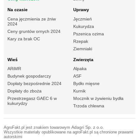
Na czasie
Uprawy
Cena jęczmienia ze żniw
Jęczmień
2024
Kukurydza
Ceny gruntów ornych 2024
Pszenica ozima
Kary za brak OC
Rzepak
Ziemniaki
Wieś
Zwierzęta
ARiMR
Alpaka
Budynek gospodarczy
ASF
Dopłaty bezpośrednie 2024
Bydło mięsne
Dopłaty do zboża
Kurnik
Przestrzegasz GAEC 6 w
Mocznik w żywieniu bydła
kukurydzy
Trzoda chlewna
AgroFakt.pl jest znakiem towarowym
Adagri Sp. z o.o.
Wszystkie materiały opublikowane na agroFakt.pl są chronione prawami
autorskimi