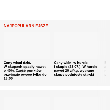
NAJPOPULARNIEJSZE
Ceny wiśni dziś.
Ceny wiśni w hurcie
Będ
W skupach spadły nawet
i skupie (23.07.). W hurcie
agr
o 40%. Część punktów
nawet 20 zł/kg, wybrane
rol
przyjmuje owoce tylko do
skupy podniosły stawki
pr
13:00