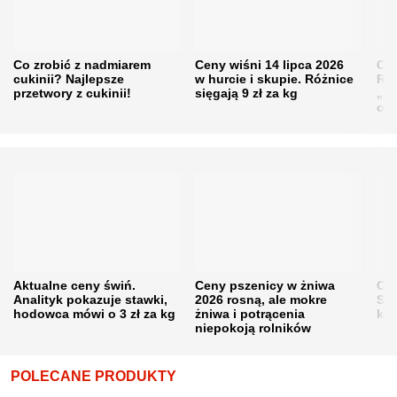
Co zrobić z nadmiarem
Ceny wiśni 14 lipca 2026
Cen
cukinii? Najlepsze
w hurcie i skupie. Różnice
Rol
przetwory z cukinii!
sięgają 9 zł za kg
„pe
obn
Aktualne ceny świń.
Ceny pszenicy w żniwa
Ce
Analityk pokazuje stawki,
2026 rosną, ale mokre
Sku
hodowca mówi o 3 zł za kg
żniwa i potrącenia
kon
niepokoją rolników
POLECANE PRODUKTY