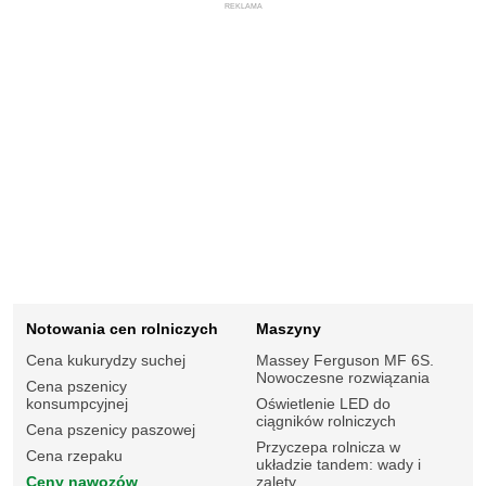
REKLAMA
Notowania cen rolniczych
Maszyny
Cena kukurydzy suchej
Massey Ferguson MF 6S.
Nowoczesne rozwiązania
Cena pszenicy
konsumpcyjnej
Oświetlenie LED do
ciągników rolniczych
Cena pszenicy paszowej
Przyczepa rolnicza w
Cena rzepaku
układzie tandem: wady i
Ceny nawozów
zalety