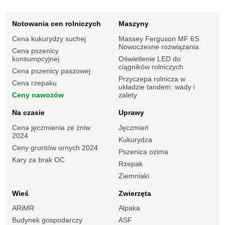
Notowania cen rolniczych
Maszyny
Cena kukurydzy suchej
Massey Ferguson MF 6S.
Nowoczesne rozwiązania
Cena pszenicy
konsumpcyjnej
Oświetlenie LED do
ciągników rolniczych
Cena pszenicy paszowej
Przyczepa rolnicza w
Cena rzepaku
układzie tandem: wady i
Ceny nawozów
zalety
Na czasie
Uprawy
Cena jęczmienia ze żniw
Jęczmień
2024
Kukurydza
Ceny gruntów ornych 2024
Pszenica ozima
Kary za brak OC
Rzepak
Ziemniaki
Wieś
Zwierzęta
ARiMR
Alpaka
Budynek gospodarczy
ASF