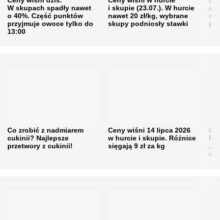
W skupach spadły nawet
i skupie (23.07.). W hurcie
agr
o 40%. Część punktów
nawet 20 zł/kg, wybrane
rol
przyjmuje owoce tylko do
skupy podniosły stawki
pr
13:00
Co zrobić z nadmiarem
Ceny wiśni 14 lipca 2026
Cen
cukinii? Najlepsze
w hurcie i skupie. Różnice
Rol
przetwory z cukinii!
sięgają 9 zł za kg
„pe
obn