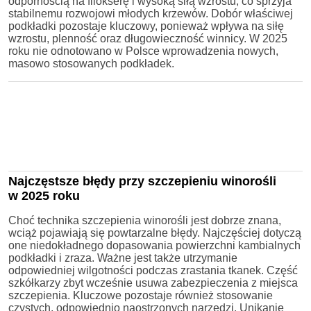
odpornością na filokserę i wysoką siłą wzrostu, co sprzyja
stabilnemu rozwojowi młodych krzewów. Dobór właściwej
podkładki pozostaje kluczowy, ponieważ wpływa na siłę
wzrostu, plenność oraz długowieczność winnicy. W 2025
roku nie odnotowano w Polsce wprowadzenia nowych,
masowo stosowanych podkładek.
Najczęstsze błędy przy szczepieniu winorośli
w 2025 roku
Choć technika szczepienia winorośli jest dobrze znana,
wciąż pojawiają się powtarzalne błędy. Najczęściej dotyczą
one niedokładnego dopasowania powierzchni kambialnych
podkładki i zraza. Ważne jest także utrzymanie
odpowiedniej wilgotności podczas zrastania tkanek. Część
szkółkarzy zbyt wcześnie usuwa zabezpieczenia z miejsca
szczepienia. Kluczowe pozostaje również stosowanie
czystych, odpowiednio naostrzonych narzędzi. Unikanie