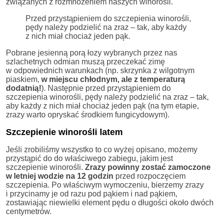
związanych z rozmnożeniem naszych winorośli.
Przed przystąpieniem do szczepienia winorośli,
pędy należy podzielić na zraz – tak, aby każdy
z nich miał chociaż jeden pąk.
Pobrane jesienną porą łozy wybranych przez nas
szlachetnych odmian muszą przeczekać zimę
w odpowiednich warunkach (np. skrzynka z wilgotnym
piaskiem,
w miejscu chłodnym, ale z temperaturą
dodatnią!
). Następnie przed przystąpieniem do
szczepienia winorośli, pędy należy podzielić na zraz – tak,
aby każdy z nich miał chociaż jeden pąk (na tym etapie,
zrazy warto opryskać środkiem fungicydowym).
Szczepienie winorośli latem
Jeśli zrobiliśmy wszystko to co wyżej opisano, możemy
przystąpić do do właściwego zabiegu, jakim jest
szczepienie winorośli.
Zrazy powinny zostać zamoczone
w letniej wodzie na 12 godzin
przed rozpoczęciem
szczepienia. Po właściwym wymoczeniu, bierzemy zrazy
i przycinamy je od razu pod pąkiem i nad pąkiem,
zostawiając niewielki element pędu o długości około dwóch
centymetrów.