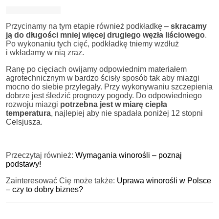
Przycinamy na tym etapie również podkładkę –
skracamy
ją do długości mniej więcej drugiego węzła liściowego
.
Po wykonaniu tych cięć, podkładkę tniemy wzdłuż
i wkładamy w nią zraz.
Ranę po cięciach owijamy odpowiednim materiałem
agrotechnicznym w bardzo ścisły sposób tak aby miazgi
mocno do siebie przylegały. Przy wykonywaniu szczepienia
dobrze jest śledzić prognozy pogody. Do odpowiedniego
rozwoju miazgi
potrzebna jest w miarę ciepła
temperatura
, najlepiej aby nie spadała poniżej 12 stopni
Celsjusza.
Przeczytaj również:
Wymagania winorośli – poznaj
podstawy!
Zainteresować Cię może także:
Uprawa winorośli w Polsce
– czy to dobry biznes?