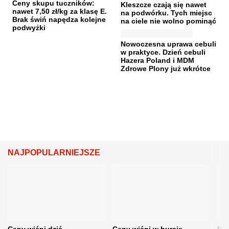
Ceny skupu tuczników:
Kleszcze czają się nawet
nawet 7,50 zł/kg za klasę E.
na podwórku. Tych miejsc
Brak świń napędza kolejne
na ciele nie wolno pominąć
podwyżki
Nowoczesna uprawa cebuli
w praktyce. Dzień cebuli
Hazera Poland i MDM
Zdrowe Plony już wkrótce
NAJPOPULARNIEJSZE
Ceny wiśni dziś.
Ceny wiśni w hurcie
Będ