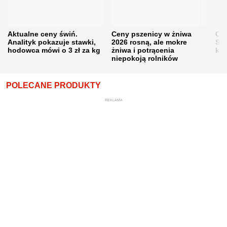
Aktualne ceny świń.
Ceny pszenicy w żniwa
Ce
Analityk pokazuje stawki,
2026 rosną, ale mokre
Sku
hodowca mówi o 3 zł za kg
żniwa i potrącenia
kon
niepokoją rolników
POLECANE PRODUKTY
REKLAMA