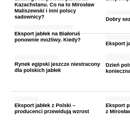
Kazachstanu. Co na to Mirosław
Maliszewski i inni polscy
sadownicy?
Dobry sez
Eksport jabłek na Białoruś
ponownie możliwy. Kiedy?
Eksport j
Rynek egipski jeszcze niestracony
Dzień pol
dla polskich jabłek
konieczna
Eksport jabłek z Polski –
Eksport p
producenci przewidują wzrost
z Mirosł