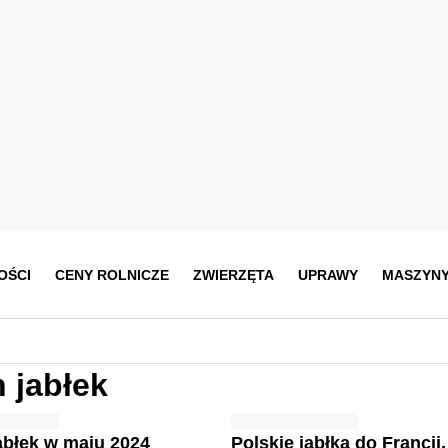
OŚCI
CENY ROLNICZE
ZWIERZĘTA
UPRAWY
MASZYN
 jabłek
abłek w maju 2024
Polskie jabłka do Francji,