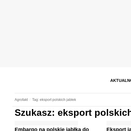
AKTUALN
Agrofakt
Tag: eksport polskich jabłek
Szukasz: eksport polskich
Embargo na polskie jabłka do
Eksport j