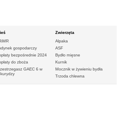
ieś
Zwierzęta
RiMR
Alpaka
udynek gospodarczy
ASF
płaty bezpośrednie 2024
Bydło mięsne
płaty do zboża
Kurnik
rzestrzegasz GAEC 6 w
Mocznik w żywieniu bydła
ukurydzy
Trzoda chlewna