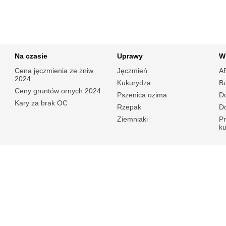
Na czasie
Uprawy
W
Cena jęczmienia ze żniw
Jęczmień
A
2024
Kukurydza
B
Ceny gruntów ornych 2024
Pszenica ozima
Do
Kary za brak OC
Rzepak
Do
Ziemniaki
P
k