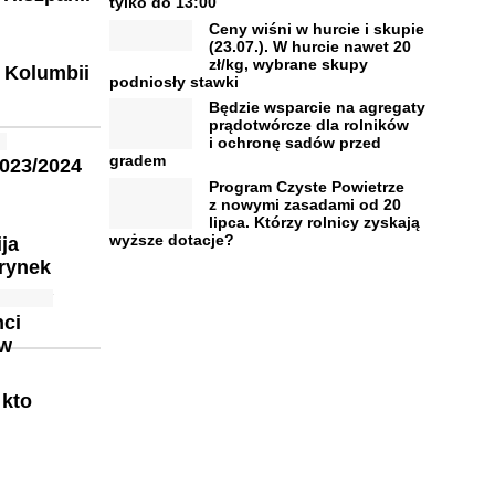
tylko do 13:00
Ceny wiśni w hurcie i skupie
(23.07.). W hurcie nawet 20
zł/kg, wybrane skupy
w Kolumbii
podniosły stawki
Będzie wsparcie na agregaty
prądotwórcze dla rolników
i ochronę sadów przed
gradem
2023/2024
Program Czyste Powietrze
z nowymi zasadami od 20
lipca. Którzy rolnicy zyskają
wyższe dotacje?
ija
rynek
nci
ów
 kto