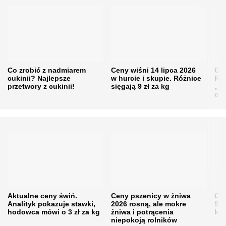
Co zrobić z nadmiarem
Ceny wiśni 14 lipca 2026
Cen
cukinii? Najlepsze
w hurcie i skupie. Różnice
Rol
przetwory z cukinii!
sięgają 9 zł za kg
„pe
obn
Aktualne ceny świń.
Ceny pszenicy w żniwa
Ce
Analityk pokazuje stawki,
2026 rosną, ale mokre
Sku
hodowca mówi o 3 zł za kg
żniwa i potrącenia
kon
niepokoją rolników