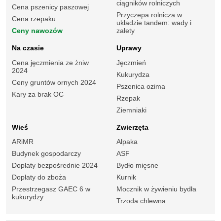
ciągników rolniczych
Cena pszenicy paszowej
Przyczepa rolnicza w
Cena rzepaku
układzie tandem: wady i
Ceny nawozów
zalety
Na czasie
Uprawy
Cena jęczmienia ze żniw
Jęczmień
2024
Kukurydza
Ceny gruntów ornych 2024
Pszenica ozima
Kary za brak OC
Rzepak
Ziemniaki
Wieś
Zwierzęta
ARiMR
Alpaka
Budynek gospodarczy
ASF
Dopłaty bezpośrednie 2024
Bydło mięsne
Dopłaty do zboża
Kurnik
Przestrzegasz GAEC 6 w
Mocznik w żywieniu bydła
kukurydzy
Trzoda chlewna