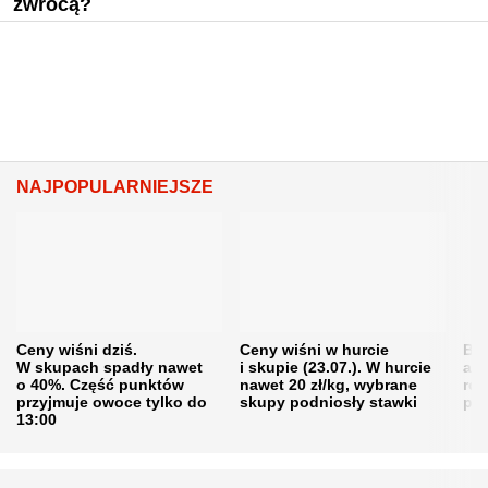
zwrócą?
NAJPOPULARNIEJSZE
Ceny wiśni dziś.
Ceny wiśni w hurcie
Będ
W skupach spadły nawet
i skupie (23.07.). W hurcie
agr
o 40%. Część punktów
nawet 20 zł/kg, wybrane
rol
przyjmuje owoce tylko do
skupy podniosły stawki
pr
13:00