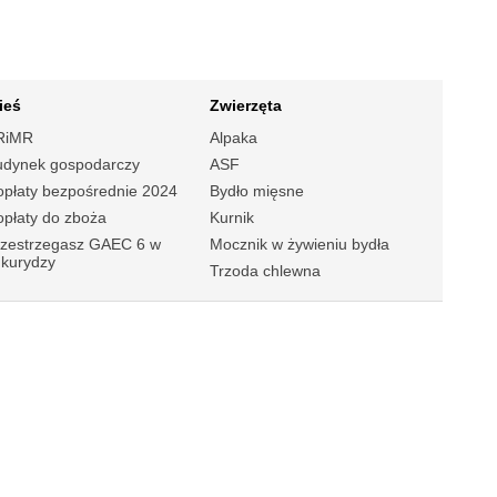
ieś
Zwierzęta
RiMR
Alpaka
udynek gospodarczy
ASF
płaty bezpośrednie 2024
Bydło mięsne
płaty do zboża
Kurnik
rzestrzegasz GAEC 6 w
Mocznik w żywieniu bydła
ukurydzy
Trzoda chlewna