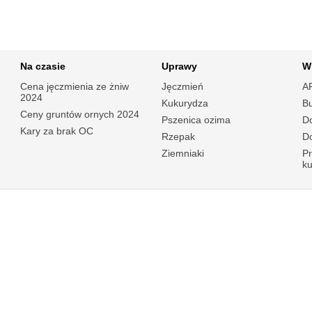
Na czasie
Uprawy
W
Cena jęczmienia ze żniw
Jęczmień
A
2024
Kukurydza
B
Ceny gruntów ornych 2024
Pszenica ozima
Do
Kary za brak OC
Rzepak
Do
Ziemniaki
P
k