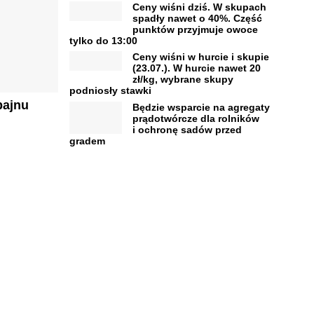
Ceny wiśni dziś. W skupach
spadły nawet o 40%. Część
punktów przyjmuje owoce
tylko do 13:00
Ceny wiśni w hurcie i skupie
(23.07.). W hurcie nawet 20
zł/kg, wybrane skupy
podniosły stawki
bajnu
Będzie wsparcie na agregaty
prądotwórcze dla rolników
i ochronę sadów przed
gradem