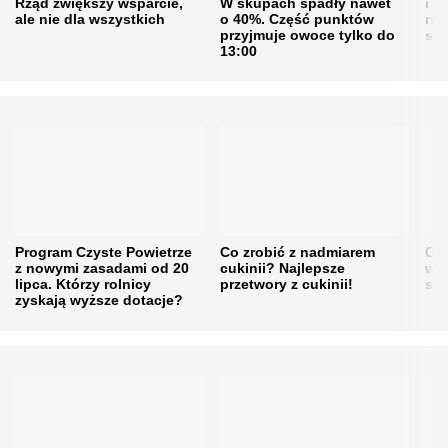
Rząd zwiększy wsparcie,
W skupach spadły nawet
i s
ale nie dla wszystkich
o 40%. Część punktów
naw
przyjmuje owoce tylko do
sku
13:00
Program Czyste Powietrze
Co zrobić z nadmiarem
Cen
z nowymi zasadami od 20
cukinii? Najlepsze
w h
lipca. Którzy rolnicy
przetwory z cukinii!
się
zyskają wyższe dotacje?