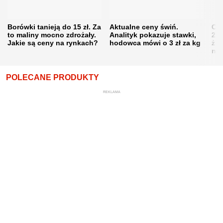
Borówki tanieją do 15 zł. Za
Aktualne ceny świń.
Cen
to maliny mocno zdrożały.
Analityk pokazuje stawki,
202
Jakie są ceny na rynkach?
hodowca mówi o 3 zł za kg
żni
nie
POLECANE PRODUKTY
REKLAMA