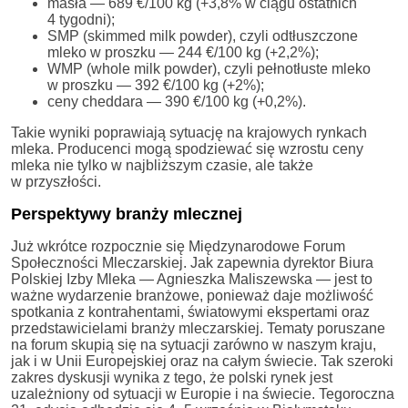
masła — 689 €/100 kg (+3,8% w ciągu ostatnich
4 tygodni);
SMP (skimmed milk powder), czyli odtłuszczone
mleko w proszku — 244 €/100 kg (+2,2%);
WMP (whole milk powder), czyli pełnotłuste mleko
w proszku — 392 €/100 kg (+2%);
ceny cheddara — 390 €/100 kg (+0,2%).
Takie wyniki poprawiają sytuację na krajowych rynkach
mleka. Producenci mogą spodziewać się wzrostu ceny
mleka nie tylko w najbliższym czasie, ale także
w przyszłości.
Perspektywy branży mlecznej
Już wkrótce rozpocznie się Międzynarodowe Forum
Społeczności Mleczarskiej. Jak zapewnia dyrektor Biura
Polskiej Izby Mleka — Agnieszka Maliszewska — jest to
ważne wydarzenie branżowe, ponieważ daje możliwość
spotkania z kontrahentami, światowymi ekspertami oraz
przedstawicielami branży mleczarskiej. Tematy poruszane
na forum skupią się na sytuacji zarówno w naszym kraju,
jak i w Unii Europejskiej oraz na całym świecie. Tak szeroki
zakres dyskusji wynika z tego, że polski rynek jest
uzależniony od sytuacji w Europie i na świecie. Tegoroczna