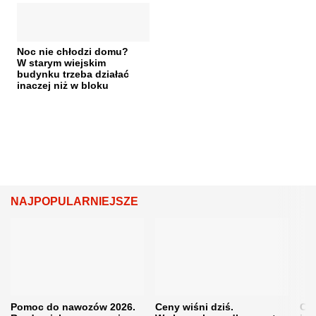
Noc nie chłodzi domu?
W starym wiejskim
budynku trzeba działać
inaczej niż w bloku
NAJPOPULARNIEJSZE
Pomoc do nawozów 2026.
Ceny wiśni dziś.
Cen