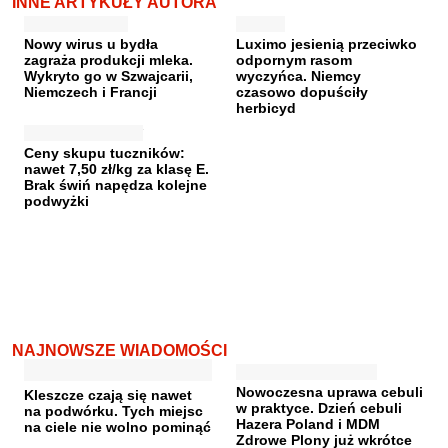
INNE ARTYKUŁY AUTORA
Nowy wirus u bydła
Luximo jesienią przeciwko
zagraża produkcji mleka.
odpornym rasom
Wykryto go w Szwajcarii,
wyczyńca. Niemcy
Niemczech i Francji
czasowo dopuściły
herbicyd
Ceny skupu tuczników:
nawet 7,50 zł/kg za klasę E.
Brak świń napędza kolejne
podwyżki
NAJNOWSZE WIADOMOŚCI
Nowoczesna uprawa cebuli
Kleszcze czają się nawet
w praktyce. Dzień cebuli
na podwórku. Tych miejsc
Hazera Poland i MDM
na ciele nie wolno pominąć
Zdrowe Plony już wkrótce