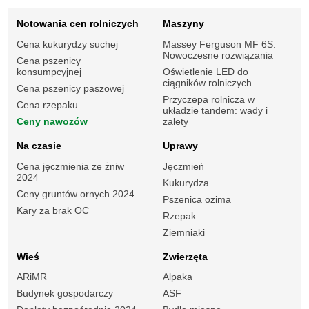
Notowania cen rolniczych
Maszyny
Cena kukurydzy suchej
Massey Ferguson MF 6S.
Nowoczesne rozwiązania
Cena pszenicy
konsumpcyjnej
Oświetlenie LED do
ciągników rolniczych
Cena pszenicy paszowej
Przyczepa rolnicza w
Cena rzepaku
układzie tandem: wady i
Ceny nawozów
zalety
Na czasie
Uprawy
Cena jęczmienia ze żniw
Jęczmień
2024
Kukurydza
Ceny gruntów ornych 2024
Pszenica ozima
Kary za brak OC
Rzepak
Ziemniaki
Wieś
Zwierzęta
ARiMR
Alpaka
Budynek gospodarczy
ASF