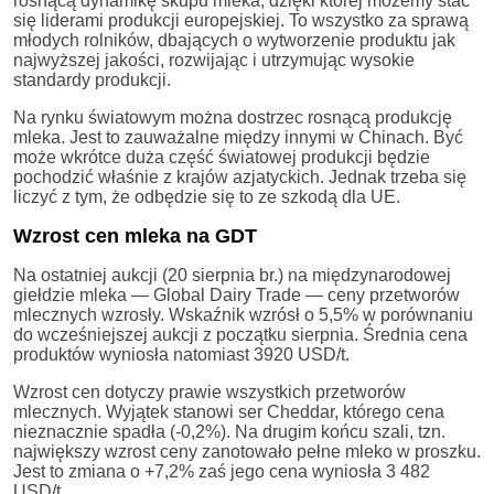
rosnącą dynamikę skupu mleka, dzięki której możemy stać
się liderami produkcji europejskiej. To wszystko za sprawą
młodych rolników, dbających o wytworzenie produktu jak
najwyższej jakości, rozwijając i utrzymując wysokie
standardy produkcji.
Na rynku światowym można dostrzec rosnącą produkcję
mleka. Jest to zauważalne między innymi w Chinach. Być
może wkrótce duża część światowej produkcji będzie
pochodzić właśnie z krajów azjatyckich. Jednak trzeba się
liczyć z tym, że odbędzie się to ze szkodą dla UE.
Wzrost cen mleka na GDT
Na ostatniej aukcji (20 sierpnia br.) na międzynarodowej
giełdzie mleka — Global Dairy Trade — ceny przetworów
mlecznych wzrosły. Wskaźnik wzrósł o 5,5% w porównaniu
do wcześniejszej aukcji z początku sierpnia. Średnia cena
produktów wyniosła natomiast 3920 USD/t.
Wzrost cen dotyczy prawie wszystkich przetworów
mlecznych. Wyjątek stanowi ser Cheddar, którego cena
nieznacznie spadła (-0,2%). Na drugim końcu szali, tzn.
największy wzrost ceny zanotowało pełne mleko w proszku.
Jest to zmiana o +7,2% zaś jego cena wyniosła 3 482
USD/t.