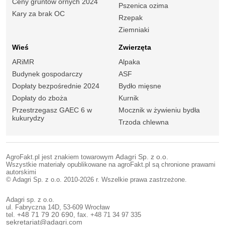
Ceny gruntów ornych 2024
Pszenica ozima
Kary za brak OC
Rzepak
Ziemniaki
Wieś
Zwierzęta
ARiMR
Alpaka
Budynek gospodarczy
ASF
Dopłaty bezpośrednie 2024
Bydło mięsne
Dopłaty do zboża
Kurnik
Przestrzegasz GAEC 6 w
Mocznik w żywieniu bydła
kukurydzy
Trzoda chlewna
AgroFakt.pl jest znakiem towarowym
Adagri Sp. z o.o.
Wszystkie materiały opublikowane na agroFakt.pl są chronione prawami
autorskimi
© Adagri Sp. z o.o. 2010-2026 r. Wszelkie prawa zastrzeżone.
Adagri sp. z o.o.
ul. Fabryczna 14D, 53-609 Wrocław
tel.
+48 71 79 20 690
, fax. +48 71 34 97 335
sekretariat@adagri.com