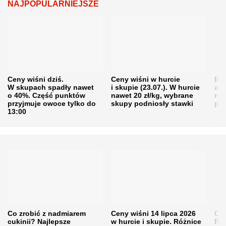
NAJPOPULARNIEJSZE
Ceny wiśni dziś.
Ceny wiśni w hurcie
Będ
W skupach spadły nawet
i skupie (23.07.). W hurcie
agr
o 40%. Część punktów
nawet 20 zł/kg, wybrane
rol
przyjmuje owoce tylko do
skupy podniosły stawki
pr
13:00
Co zrobić z nadmiarem
Ceny wiśni 14 lipca 2026
Cen
cukinii? Najlepsze
w hurcie i skupie. Różnice
Rol