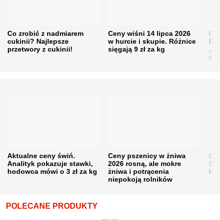
Co zrobić z nadmiarem
Ceny wiśni 14 lipca 2026
Cen
cukinii? Najlepsze
w hurcie i skupie. Różnice
Rol
przetwory z cukinii!
sięgają 9 zł za kg
„pe
obn
Aktualne ceny świń.
Ceny pszenicy w żniwa
Ce
Analityk pokazuje stawki,
2026 rosną, ale mokre
Sku
hodowca mówi o 3 zł za kg
żniwa i potrącenia
kon
niepokoją rolników
POLECANE PRODUKTY