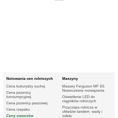
REKLAMA
Notowania cen rolniczych
Maszyny
Cena kukurydzy suchej
Massey Ferguson MF 6S.
Nowoczesne rozwiązania
Cena pszenicy
konsumpcyjnej
Oświetlenie LED do
ciągników rolniczych
Cena pszenicy paszowej
Przyczepa rolnicza w
Cena rzepaku
układzie tandem: wady i
Ceny nawozów
zalety