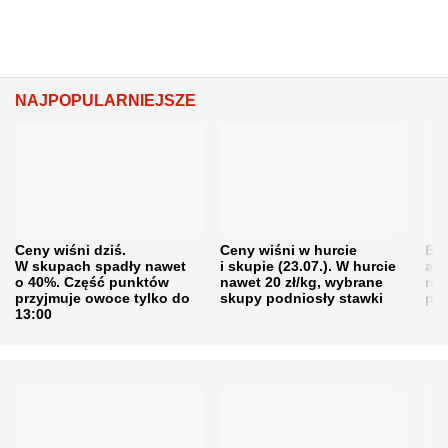
NAJPOPULARNIEJSZE
Ceny wiśni dziś.
Ceny wiśni w hurcie
Będ
W skupach spadły nawet
i skupie (23.07.). W hurcie
agr
o 40%. Część punktów
nawet 20 zł/kg, wybrane
rol
przyjmuje owoce tylko do
skupy podniosły stawki
pr
13:00