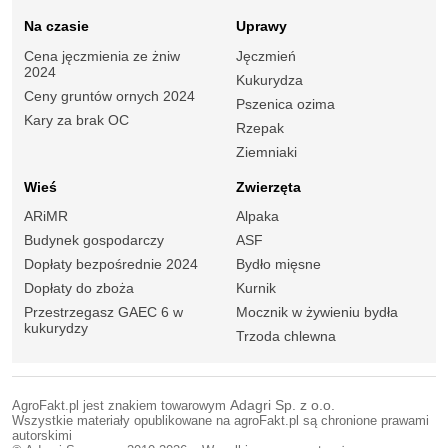
Na czasie
Uprawy
Cena jęczmienia ze żniw
Jęczmień
2024
Kukurydza
Ceny gruntów ornych 2024
Pszenica ozima
Kary za brak OC
Rzepak
Ziemniaki
Wieś
Zwierzęta
ARiMR
Alpaka
Budynek gospodarczy
ASF
Dopłaty bezpośrednie 2024
Bydło mięsne
Dopłaty do zboża
Kurnik
Przestrzegasz GAEC 6 w
Mocznik w żywieniu bydła
kukurydzy
Trzoda chlewna
AgroFakt.pl jest znakiem towarowym
Adagri Sp. z o.o.
Wszystkie materiały opublikowane na agroFakt.pl są chronione prawami
autorskimi