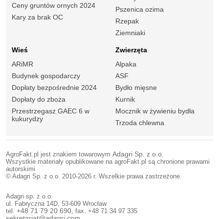
Ceny gruntów ornych 2024
Pszenica ozima
Kary za brak OC
Rzepak
Ziemniaki
Wieś
Zwierzęta
ARiMR
Alpaka
Budynek gospodarczy
ASF
Dopłaty bezpośrednie 2024
Bydło mięsne
Dopłaty do zboża
Kurnik
Przestrzegasz GAEC 6 w
Mocznik w żywieniu bydła
kukurydzy
Trzoda chlewna
AgroFakt.pl jest znakiem towarowym
Adagri Sp. z o.o.
Wszystkie materiały opublikowane na agroFakt.pl są chronione prawami
autorskimi
© Adagri Sp. z o.o. 2010-2026 r. Wszelkie prawa zastrzeżone.
Adagri sp. z o.o.
ul. Fabryczna 14D, 53-609 Wrocław
tel.
+48 71 79 20 690
, fax. +48 71 34 97 335
sekretariat@adagri.com