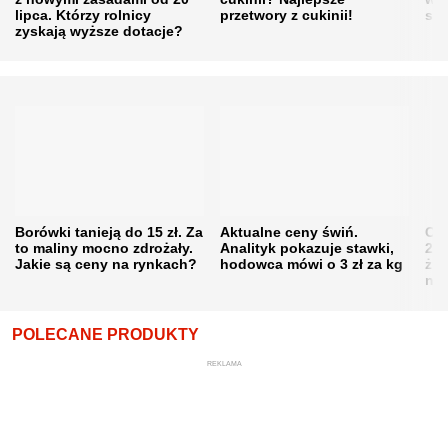
lipca. Którzy rolnicy
przetwory z cukinii!
się
zyskają wyższe dotacje?
Borówki tanieją do 15 zł. Za
Aktualne ceny świń.
Cen
to maliny mocno zdrożały.
Analityk pokazuje stawki,
202
Jakie są ceny na rynkach?
hodowca mówi o 3 zł za kg
żni
nie
POLECANE PRODUKTY
REKLAMA