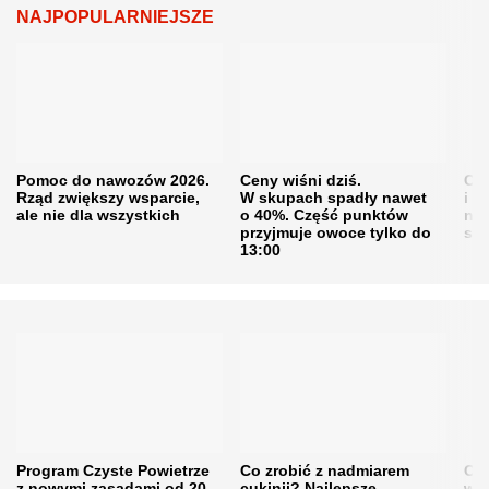
NAJPOPULARNIEJSZE
Pomoc do nawozów 2026.
Ceny wiśni dziś.
Cen
Rząd zwiększy wsparcie,
W skupach spadły nawet
i s
ale nie dla wszystkich
o 40%. Część punktów
naw
przyjmuje owoce tylko do
sku
13:00
Program Czyste Powietrze
Co zrobić z nadmiarem
Cen
z nowymi zasadami od 20
cukinii? Najlepsze
w h