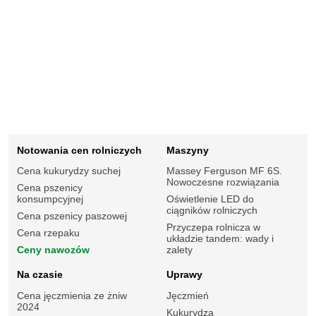
Notowania cen rolniczych
Maszyny
Cena kukurydzy suchej
Massey Ferguson MF 6S.
Nowoczesne rozwiązania
Cena pszenicy
konsumpcyjnej
Oświetlenie LED do
ciągników rolniczych
Cena pszenicy paszowej
Przyczepa rolnicza w
Cena rzepaku
układzie tandem: wady i
Ceny nawozów
zalety
Na czasie
Uprawy
Cena jęczmienia ze żniw
Jęczmień
2024
Kukurydza