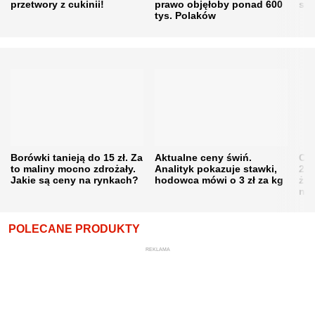
przetwory z cukinii!
prawo objęłoby ponad 600
się
tys. Polaków
Borówki tanieją do 15 zł. Za
Aktualne ceny świń.
Cen
to maliny mocno zdrożały.
Analityk pokazuje stawki,
202
Jakie są ceny na rynkach?
hodowca mówi o 3 zł za kg
żni
nie
POLECANE PRODUKTY
REKLAMA