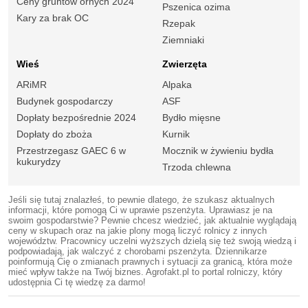
Ceny gruntów ornych 2024
Pszenica ozima
Kary za brak OC
Rzepak
Ziemniaki
Wieś
Zwierzęta
ARiMR
Alpaka
Budynek gospodarczy
ASF
Dopłaty bezpośrednie 2024
Bydło mięsne
Dopłaty do zboża
Kurnik
Przestrzegasz GAEC 6 w
Mocznik w żywieniu bydła
kukurydzy
Trzoda chlewna
Jeśli się tutaj znalazłeś, to pewnie dlatego, że szukasz aktualnych
informacji, które pomogą Ci w uprawie pszenżyta. Uprawiasz je na
swoim gospodarstwie? Pewnie chcesz wiedzieć, jak aktualnie wyglądają
ceny w skupach oraz na jakie plony mogą liczyć rolnicy z innych
województw. Pracownicy uczelni wyższych dzielą się też swoją wiedzą i
podpowiadają, jak walczyć z chorobami pszenżyta. Dziennikarze
poinformują Cię o zmianach prawnych i sytuacji za granicą, która może
mieć wpływ także na Twój biznes. Agrofakt.pl to portal rolniczy, który
udostępnia Ci tę wiedzę za darmo!