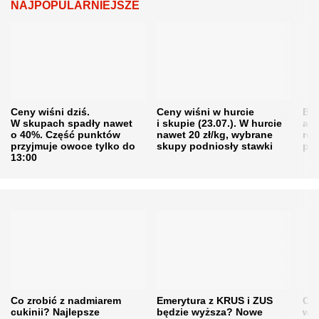
NAJPOPULARNIEJSZE
Ceny wiśni dziś.
Ceny wiśni w hurcie
Będ
W skupach spadły nawet
i skupie (23.07.). W hurcie
agr
o 40%. Część punktów
nawet 20 zł/kg, wybrane
rol
przyjmuje owoce tylko do
skupy podniosły stawki
pr
13:00
Co zrobić z nadmiarem
Emerytura z KRUS i ZUS
Cen
cukinii? Najlepsze
będzie wyższa? Nowe
w h