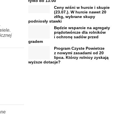
tylko do 13:00
Ceny wiśni w hurcie i skupie
(23.07.). W hurcie nawet 20
zł/kg, wybrane skupy
podniosły stawki
–
Będzie wsparcie na agregaty
iele.
prądotwórcze dla rolników
icznej
i ochronę sadów przed
gradem
Program Czyste Powietrze
z nowymi zasadami od 20
lipca. Którzy rolnicy zyskają
wyższe dotacje?
nne