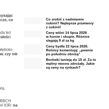
ysając
Co zrobić z nadmiarem
cze, co
cukinii? Najlepsze przetwory
z cukinii!
ada też
Ceny wiśni 14 lipca 2026
w hurcie i skupie. Różnice
watości
sięgają 9 zł za kg
Ceny bydła 22 lipca 2026.
głęboko
Rolnicy komentują: „pewnie
, czy nie
po południu obniżą”
Borówki tanieją do 15 zł. Za to
maliny mocno zdrożały. Jakie
są ceny na rynkach?
la,
la BBCH
ceń IOR:
na