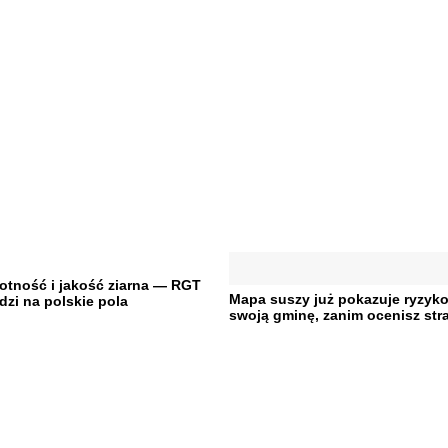
otność i jakość ziarna — RGT
Mapa suszy już pokazuje ryzyk
dzi na polskie pola
swoją gminę, zanim ocenisz str