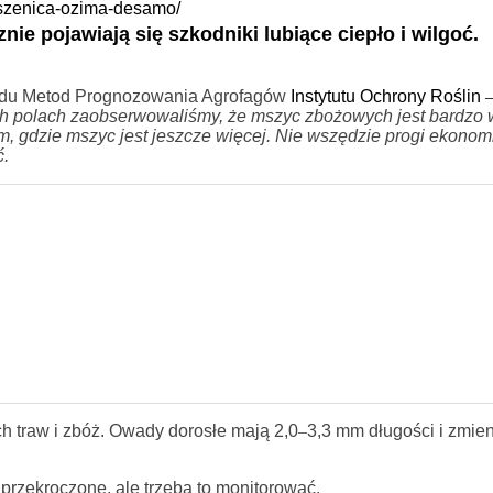
pszenica-ozima-desamo/
ie pojawiają się szkodniki lubiące ciepło i wilgoć.
adu Metod Prognozowania Agrofagów
Instytutu Ochrony Roślin
 polach zaobserwowaliśmy, że mszyc zbożowych jest bardzo w
m, gdzie mszyc jest jeszcze więcej. Nie wszędzie progi ekonom
ć.
 traw i zbóż. Owady dorosłe mają 2,0
–
3,3 mm długości i zmie
przekroczone, ale trzeba to monitorować.