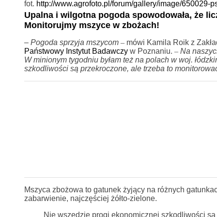
fot.
http://www.agrofoto.pl/forum/gallery/image/650029-
Upalna i wilgotna pogoda spowodowała, że liczn
Monitorujmy mszyce w zbożach!
–
Pogoda sprzyja mszycom
–
mówi Kamila Roik z Zakł
Państwowy Instytut Badawczy
w Poznaniu.
–
Na naszych
W minionym tygodniu byłam też na polach w woj. łódzki
szkodliwości są przekroczone, ale trzeba to monitorowa
Mszyca zbożowa to gatunek żyjący na różnych gatunkach
zabarwienie, najczęściej żółto-zielone.
Nie wszędzie progi ekonomicznej szkodliwości są 