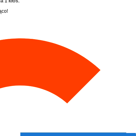
a 1 kłos.
ąco!