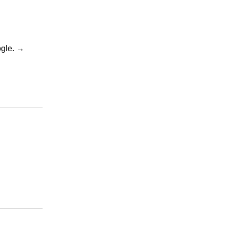
gle.
→