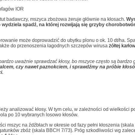
ofagów IOR
tut badawczy, mszyca zbożowa żeruje głównie na kłosach.
Wys
 wydziela spadź, na której rozwijają się grzyby chorobotwór
żerowanie może doprowadzić do ubytku plonu o ok. 10 dt/ha. Sp
 także do przenoszenia łagodnych szczepów wirusa
żółtej karło
a bardzo uważnie sprawdzać kłosy, bo mszyce często są bardzo 
cem, czy nawet paznokciem, i sprawdźmy na próbie kłosów
i.
eży analizować kłosy. W tym celu, w zależności od wielkości po
ola po 10 wybranych losowo kłosów.
ci mszyc na źdźbłach w okresie od fazy pełni kłoszenia (ska
h gatunków zbóż (skala BBCH 7/73). Próg szkodliwości wg zale