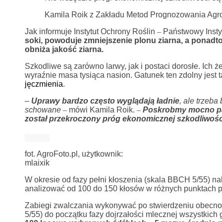
Kamila Roik z Zakładu Metod Prognozowania Agr
Jak informuje Instytut Ochrony Roślin
–
Państwowy Insty
soki, powoduje zmniejszenie plonu ziarna, a ponadto
obniża jakość ziarna.
Szkodliwe są zarówno larwy, jak i postaci dorosłe. Ich 
wyraźnie masa tysiąca nasion. Gatunek ten zdolny jest
jęczmienia
.
–
Uprawy bardzo często wyglądają ładnie
, ale trzeb
schowane
–
mówi Kamila Roik.
–
Poskrobmy mocno pal
został przekroczony próg ekonomicznej szkodliwośc
fot. AgroFoto.pl, użytkownik:
mlaixik
W okresie od fazy pełni kłoszenia (skala BBCH 5/55) nal
analizować od 100 do 150 kłosów w różnych punktach p
Zabiegi zwalczania wykonywać po stwierdzeniu obecnoś
5/55) do początku fazy dojrzałości mlecznej wszystkic