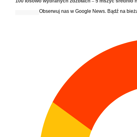
100 losowo wybranych źdźbłach
–
5 mszyc średnio n
Obserwuj nas w Google News. Bądź na bież