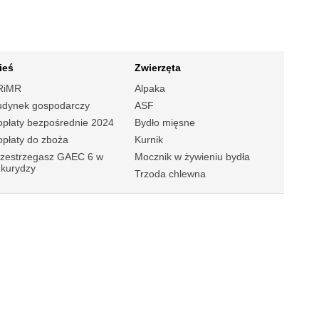
ieś
Zwierzęta
RiMR
Alpaka
udynek gospodarczy
ASF
płaty bezpośrednie 2024
Bydło mięsne
płaty do zboża
Kurnik
rzestrzegasz GAEC 6 w
Mocznik w żywieniu bydła
ukurydzy
Trzoda chlewna