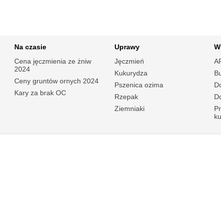
Na czasie
Uprawy
W
Cena jęczmienia ze żniw
Jęczmień
A
2024
Kukurydza
B
Ceny gruntów ornych 2024
Pszenica ozima
Do
Kary za brak OC
Rzepak
Do
Ziemniaki
P
k