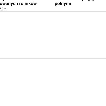
dowanych rolników
polnymi
72
»