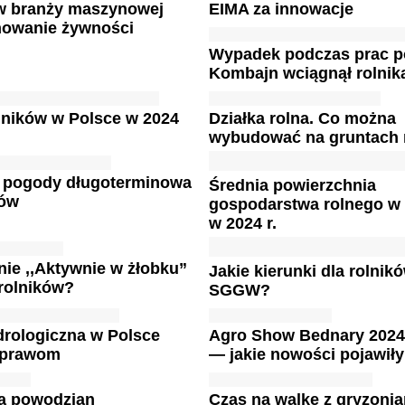
 w branży maszynowej
EIMA za innowacje
nowanie żywności
Wypadek podczas prac p
Kombajn wciągnął rolnik
rolników w Polsce w 2024
Działka rolna. Co można
wybudować na gruntach 
 pogody długoterminowa
Średnia powierzchnia
ków
gospodarstwa rolnego w
w 2024 r.
ie ,,Aktywnie w żłobku”
Jakie kierunki dla rolnik
 rolników?
SGGW?
drologiczna w Polsce
Agro Show Bednary 2024
uprawom
— jakie nowości pojawiły
a powodzian
Czas na walkę z gryzoni