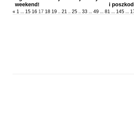
weekend!
i poszko
«
1
...
15
16
17
18
19
..
21
..
25
..
33
...
49
...
81
...
145
...
1