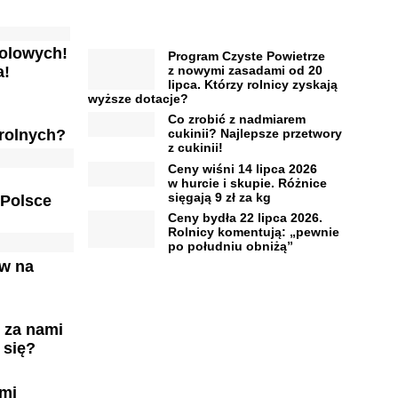
olowych!
Program Czyste Powietrze
z nowymi zasadami od 20
a!
lipca. Którzy rolnicy zyskają
wyższe dotacje?
Co zrobić z nadmiarem
rolnych?
cukinii? Najlepsze przetwory
z cukinii!
Ceny wiśni 14 lipca 2026
w hurcie i skupie. Różnice
sięgają 9 zł za kg
 Polsce
Ceny bydła 22 lipca 2026.
Rolnicy komentują: „pewnie
po południu obniżą”
ów na
 za nami
 się?
ami