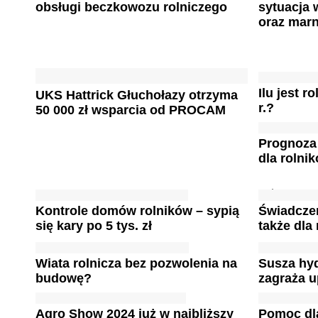
obsługi beczkowozu rolniczego
sytuacja
oraz mar
Ilu jest 
UKS Hattrick Głuchołazy otrzyma
r.?
50 000 zł wsparcia od PROCAM
Prognoza
dla rolni
Kontrole domów rolników – sypią
Świadczen
się kary po 5 tys. zł
także dla
Wiata rolnicza bez pozwolenia na
Susza hy
budowę?
zagraża 
Agro Show 2024 już w najbliższy
Pomoc dl