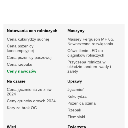
Notowania cen rolniczych
Maszyny
Cena kukurydzy suchej
Massey Ferguson MF 6S.
Nowoczesne rozwiązania
Cena pszenicy
konsumpcyjnej
Oświetlenie LED do
ciągników rolniczych
Cena pszenicy paszowej
Przyczepa rolnicza w
Cena rzepaku
układzie tandem: wady i
Ceny nawozów
zalety
Na czasie
Uprawy
Cena jęczmienia ze żniw
Jęczmień
2024
Kukurydza
Ceny gruntów ornych 2024
Pszenica ozima
Kary za brak OC
Rzepak
Ziemniaki
Wieś
Zwierzęta