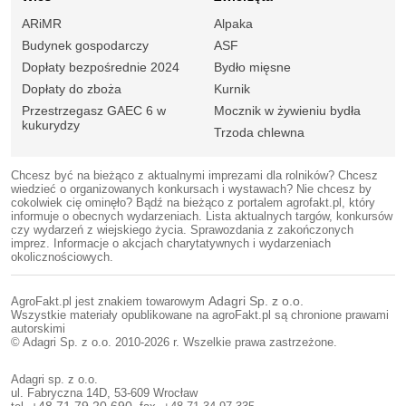
ARiMR
Alpaka
Budynek gospodarczy
ASF
Dopłaty bezpośrednie 2024
Bydło mięsne
Dopłaty do zboża
Kurnik
Przestrzegasz GAEC 6 w
Mocznik w żywieniu bydła
kukurydzy
Trzoda chlewna
Chcesz być na bieżąco z aktualnymi imprezami dla rolników? Chcesz
wiedzieć o organizowanych konkursach i wystawach? Nie chcesz by
cokolwiek cię ominęło? Bądź na bieżąco z portalem agrofakt.pl, który
informuje o obecnych wydarzeniach. Lista aktualnych targów, konkursów
czy wydarzeń z wiejskiego życia. Sprawozdania z zakończonych
imprez. Informacje o akcjach charytatywnych i wydarzeniach
okolicznościowych.
AgroFakt.pl jest znakiem towarowym
Adagri Sp. z o.o.
Wszystkie materiały opublikowane na agroFakt.pl są chronione prawami
autorskimi
© Adagri Sp. z o.o. 2010-2026 r. Wszelkie prawa zastrzeżone.
Adagri sp. z o.o.
ul. Fabryczna 14D, 53-609 Wrocław