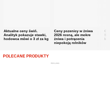
Aktualne ceny świń.
Ceny pszenicy w żniwa
Ce
Analityk pokazuje stawki,
2026 rosną, ale mokre
Sku
hodowca mówi o 3 zł za kg
żniwa i potrącenia
kon
niepokoją rolników
POLECANE PRODUKTY
REKLAMA