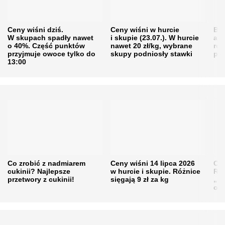
Ceny wiśni dziś.
Ceny wiśni w hurcie
Będ
W skupach spadły nawet
i skupie (23.07.). W hurcie
agr
o 40%. Część punktów
nawet 20 zł/kg, wybrane
rol
przyjmuje owoce tylko do
skupy podniosły stawki
pr
13:00
Co zrobić z nadmiarem
Ceny wiśni 14 lipca 2026
Cen
cukinii? Najlepsze
w hurcie i skupie. Różnice
Rol
przetwory z cukinii!
sięgają 9 zł za kg
„pe
obn