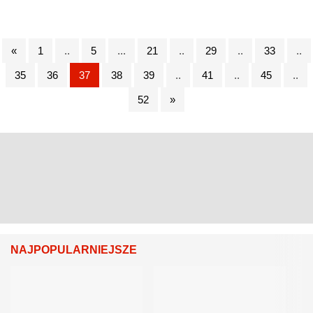
«
1
..
5
...
21
..
29
..
33
..
35
36
37
38
39
..
41
..
45
..
52
»
NAJPOPULARNIEJSZE