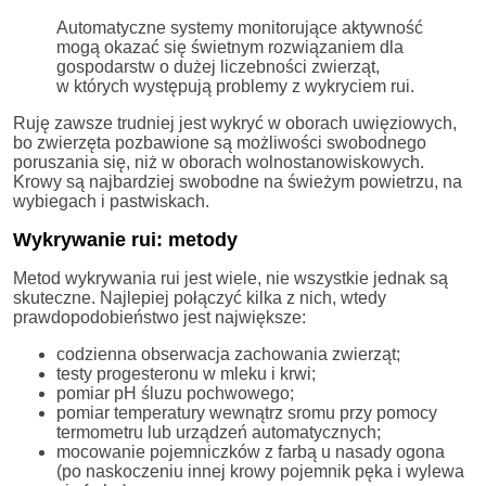
Automatyczne systemy monitorujące aktywność
mogą okazać się świetnym rozwiązaniem dla
gospodarstw o dużej liczebności zwierząt,
w których występują problemy z wykryciem rui.
Ruję zawsze trudniej jest wykryć w oborach uwięziowych,
bo zwierzęta pozbawione są możliwości swobodnego
poruszania się, niż w oborach wolnostanowiskowych.
Krowy są najbardziej swobodne na świeżym powietrzu, na
wybiegach i pastwiskach.
Wykrywanie rui: metody
Metod wykrywania rui jest wiele, nie wszystkie jednak są
skuteczne. Najlepiej połączyć kilka z nich, wtedy
prawdopodobieństwo jest największe:
codzienna obserwacja zachowania zwierząt;
testy progesteronu w mleku i krwi;
pomiar pH śluzu pochwowego;
pomiar temperatury wewnątrz sromu przy pomocy
termometru lub urządzeń automatycznych;
mocowanie pojemniczków z farbą u nasady ogona
(po naskoczeniu innej krowy pojemnik pęka i wylewa