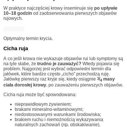
W praktyce najczęściej krowy inseminuje się
po upływie
10–18 godzin
od zaobserwowania pierwszych objawów
rujowych.
Optymalny termin krycia.
Cicha ruja
A co jeśli krowa nie wykazuje objawów rui lub symptomy są
na tyle słabe, że
trudno je zauważyć?
Wtedy pojawia się
problem. Najgorzej jest wybrać odpowiedni termin dla
jałówek, które bardzo często „cicho” przechodzą ruję.
Jałówkę pierwszy raz kryje się, kiedy osiągnie
3
/
masy
4
ciała dorosłej krowy
, po zauważeniu pierwszych objawów.
Cicha ruja może być spowodowana:
nieprawidłowym żywieniem;
brakami mineralno-witaminowymi;
niedostosowanymi warunkami środowiska;
brakiem ruchu i niemożnością wykazywania
naturalnych zachowań (np. obskakiwanie).