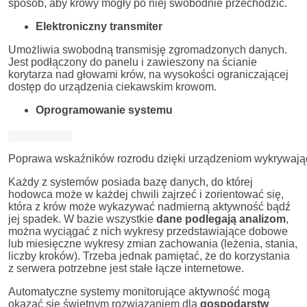
sposób, aby krowy mogły po niej swobodnie przechodzić.
Elektroniczny transmiter
Umożliwia swobodną transmisję zgromadzonych danych.
Jest podłączony do panelu i zawieszony na ścianie
korytarza nad głowami krów, na wysokości ograniczającej
dostęp do urządzenia ciekawskim krowom.
Oprogramowanie systemu
Poprawa wskaźników rozrodu dzięki urządzeniom wykrywającym 
Każdy z systemów posiada bazę danych, do której
hodowca może w każdej chwili zajrzeć i zorientować się,
która z krów może wykazywać nadmierną aktywność bądź
jej spadek. W bazie wszystkie
dane podlegają analizom
,
można wyciągać z nich wykresy przedstawiające dobowe
lub miesięczne wykresy zmian zachowania (leżenia, stania,
liczby kroków). Trzeba jednak pamiętać, że do korzystania
z serwera potrzebne jest stałe łącze internetowe.
Automatyczne systemy monitorujące aktywność mogą
okazać się świetnym rozwiązaniem dla
gospodarstw