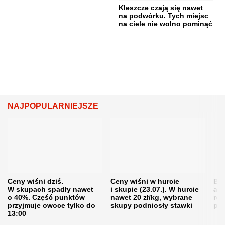
Kleszcze czają się nawet
na podwórku. Tych miejsc
na ciele nie wolno pominąć
NAJPOPULARNIEJSZE
Ceny wiśni dziś.
Ceny wiśni w hurcie
Będ
W skupach spadły nawet
i skupie (23.07.). W hurcie
agr
o 40%. Część punktów
nawet 20 zł/kg, wybrane
rol
przyjmuje owoce tylko do
skupy podniosły stawki
pr
13:00