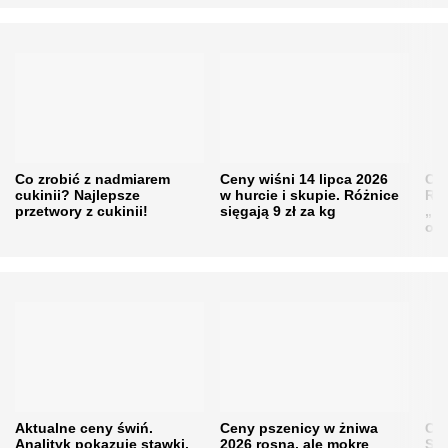
Co zrobić z nadmiarem
Ceny wiśni 14 lipca 2026
Cen
cukinii? Najlepsze
w hurcie i skupie. Różnice
Rol
przetwory z cukinii!
sięgają 9 zł za kg
„pe
obn
Aktualne ceny świń.
Ceny pszenicy w żniwa
Ce
Analityk pokazuje stawki,
2026 rosną, ale mokre
Sku