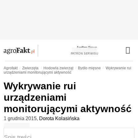
PATRON SERWISU
Agrofakt
Zwierzęta
Hodowla zwierząt
Bydło mięsne
Wykrywanie rui
urządzeniami monitorującymi aktywność
Wykrywanie rui
urządzeniami
monitorującymi aktywność
1 grudnia 2015
,
Dorota Kolasińska
Spis treści