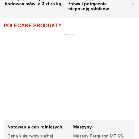
hodowca mówi o 3 zł za kg
żniwa i potrącenia
kon
niepokoją rolników
POLECANE PRODUKTY
REKLAMA
Notowania cen rolniczych
Maszyny
Cena kukurydzy suchej
Massey Ferguson MF 6S.