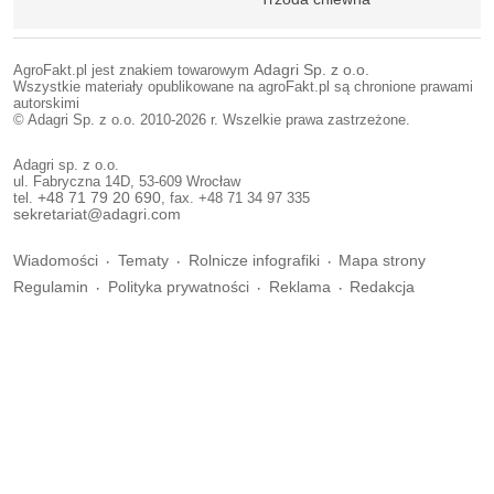
AgroFakt.pl jest znakiem towarowym
Adagri Sp. z o.o.
Wszystkie materiały opublikowane na agroFakt.pl są chronione prawami
autorskimi
© Adagri Sp. z o.o. 2010-2026 r. Wszelkie prawa zastrzeżone.
Adagri sp. z o.o.
ul. Fabryczna 14D, 53-609 Wrocław
tel.
+48 71 79 20 690
, fax. +48 71 34 97 335
sekretariat@adagri.com
Wiadomości
Tematy
Rolnicze infografiki
Mapa strony
Regulamin
Polityka prywatności
Reklama
Redakcja