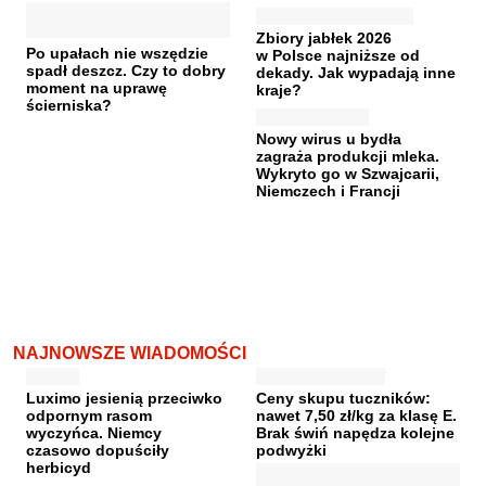
Zbiory jabłek 2026
Po upałach nie wszędzie
w Polsce najniższe od
spadł deszcz. Czy to dobry
dekady. Jak wypadają inne
moment na uprawę
kraje?
ścierniska?
Nowy wirus u bydła
zagraża produkcji mleka.
Wykryto go w Szwajcarii,
Niemczech i Francji
NAJNOWSZE WIADOMOŚCI
Luximo jesienią przeciwko
Ceny skupu tuczników:
odpornym rasom
nawet 7,50 zł/kg za klasę E.
wyczyńca. Niemcy
Brak świń napędza kolejne
czasowo dopuściły
podwyżki
herbicyd