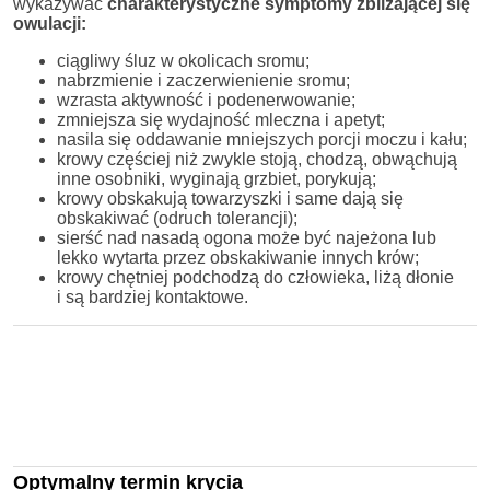
wykazywać
charakterystyczne symptomy zbliżającej się
owulacji:
ciągliwy śluz w okolicach sromu;
nabrzmienie i zaczerwienienie sromu;
wzrasta aktywność i podenerwowanie;
zmniejsza się wydajność mleczna i apetyt;
nasila się oddawanie mniejszych porcji moczu i kału;
krowy częściej niż zwykle stoją, chodzą, obwąchują
inne osobniki, wyginają grzbiet, porykują;
krowy obskakują towarzyszki i same dają się
obskakiwać (odruch tolerancji);
sierść nad nasadą ogona może być najeżona lub
lekko wytarta przez obskakiwanie innych krów;
krowy chętniej podchodzą do człowieka, liżą dłonie
i są bardziej kontaktowe.
Optymalny termin krycia