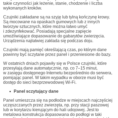
takie czynności jak leżenie, stanie, chodzenie i liczba
wykonanych kroków.
Czujniki zakładane są na szyję lub tylną kończynę krowy.
Są mocowane na opaskach gumowych lub z innych
tworzyw sztucznych, które można łatwo umyć
i zdezynfekować. Posiadają specjalne zapięcie
umożliwiające dopasowanie do gabarytów zwierzęcia.
Urządzenia najłatwiej zakłada się podczas doju.
Czujniki mają pamięć określającą czas, po którym dane
powinny być sczytane przez panel i przeniesione do bazy.
W ostatnich dniach pojawiły się w Polsce czujniki, które
przesyłają dane automatycznie, np. co 7–15 minut,
w zasięgu dostępnego Internetu bezpośrednio do serwera,
pomijając panel. W takim wypadku w oborze musi być
dostęp do sieci bezprzewodowej Wi-Fi.
Panel sczytujący dane
Panel umieszcza się na podłodze w miejscach najczęściej
uczęszczanych przez zwierzęta, np. przy stacji paszowej
lub w korytarzu kierującym do hali udojowej. Jest to
metalowa konstrukcja dopasowana do podłogi w taki