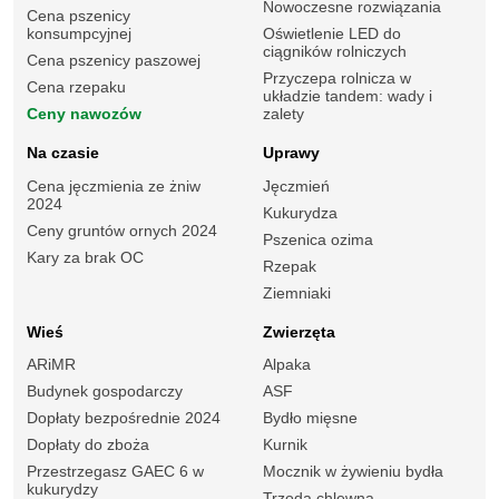
Nowoczesne rozwiązania
Cena pszenicy
konsumpcyjnej
Oświetlenie LED do
ciągników rolniczych
Cena pszenicy paszowej
Przyczepa rolnicza w
Cena rzepaku
układzie tandem: wady i
Ceny nawozów
zalety
Na czasie
Uprawy
Cena jęczmienia ze żniw
Jęczmień
2024
Kukurydza
Ceny gruntów ornych 2024
Pszenica ozima
Kary za brak OC
Rzepak
Ziemniaki
Wieś
Zwierzęta
ARiMR
Alpaka
Budynek gospodarczy
ASF
Dopłaty bezpośrednie 2024
Bydło mięsne
Dopłaty do zboża
Kurnik
Przestrzegasz GAEC 6 w
Mocznik w żywieniu bydła
kukurydzy
Trzoda chlewna