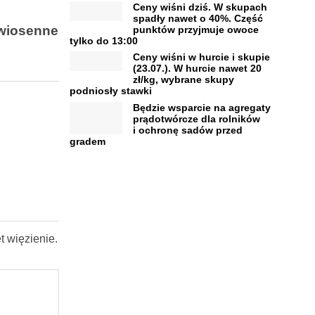
Ceny wiśni dziś. W skupach
spadły nawet o 40%. Część
 wiosenne
punktów przyjmuje owoce
tylko do 13:00
Ceny wiśni w hurcie i skupie
(23.07.). W hurcie nawet 20
zł/kg, wybrane skupy
podniosły stawki
Będzie wsparcie na agregaty
prądotwórcze dla rolników
i ochronę sadów przed
gradem
t więzienie.