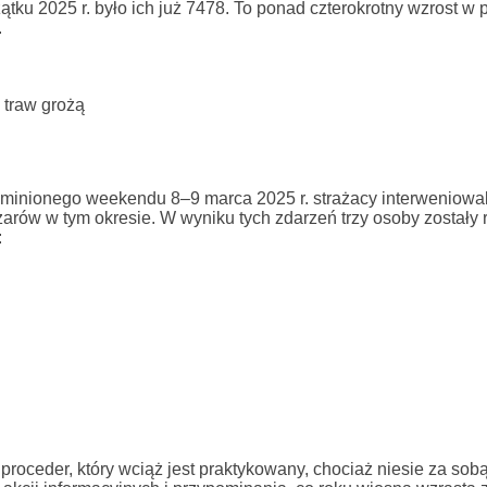
ątku 2025 r. było ich już 7478. To ponad czterokrotny wzrost w
.
 traw grożą
inionego weekendu 8–9 marca 2025 r. strażacy interweniowal
arów w tym okresie. W wyniku tych zdarzeń trzy osoby zostały 
:
proceder, który wciąż jest praktykowany, chociaż niesie za so