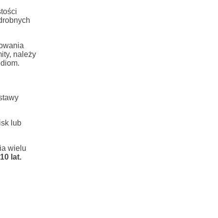
tości
 drobnych
dowania
ty, należy
ediom.
ustawy
sk lub
ia wielu
0 lat.