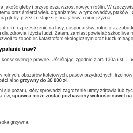
ia jakość gleby i przyspiesza wzrost nowych roślin. W rzeczywis
stemu oraz śmierci wielu organizmów, w tym: owadów, ptaków i
 gleby, przez co staje się ona jałowa i mniej żyzna.
troli i rozprzestrzenić na lasy, gospodarstwa rolne oraz zabu
a zdrowia i życia ludzi. Zatem, zamiast powielać szkodliwe mi
ozwoli to zapobiec katastrofom ekologicznym oraz ludzkim trag
ypalanie traw?
konsekwencje prawne. Uściślając, zgodnie z art. 130a ust. 1 
w rolnych, obszarów kolejowych, pasów przydrożnych, trzcinowi
ości
albo
grzywny do 30 000 zł
.
i się pożaru, który sprowadzi zagrożenie utraty zdrowia lub życ
iarów,
sprawca może zostać pozbawiony wolności nawet na 1
e
soka grzywna,