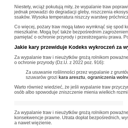
Niestety, wciąż pokutują mity, że wypalanie traw popraw
jednak prowadzi do degradacji gleby, niszczenia ekosy
ssaków. Wysoka temperatura niszczy warstwę próchniczną
Co więcej, pożary traw mogą łatwo wymknąć się spod kon
mieszkalne. Mogą być także bezpośrednim zagrożeniem dl
pamiętać o ochronie przyrody i przestrzeganiu prawa. P
Jakie kary przewiduje Kodeks wykroczeń za w
Za wypalanie traw i nieużytków grożą rolnikom poważne 
o ochronie przyrody (Dz.U. z 2022 poz. 916):
Za usuwanie roślinności przez wypalanie z gruntó
szuwarów grozi
kara aresztu
,
ograniczenia woln
Warto również wiedzieć, że jeśli wypalanie traw przyczyn
osób albo spowoduje zniszczenie mienia wielkich rozm
Za wypalanie traw i nieużytków grożą rolnikom poważn
konsekwencje prawne. Utrata dopłat bezpośrednich, wy
a nawet więzienie.