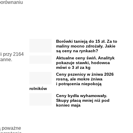
 porównaniu
Borówki tanieją do 15 zł. Za to
maliny mocno zdrożały. Jakie
są ceny na rynkach?
i przy 2164
Aktualne ceny świń. Analityk
ranne.
pokazuje stawki, hodowca
mówi o 3 zł za kg
Ceny pszenicy w żniwa 2026
rosną, ale mokre żniwa
i potrącenia niepokoją
rolników
Ceny bydła wyhamowały.
Skupy płacą mniej niż pod
koniec maja
bą poważne