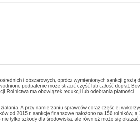
bezpośrednich i obszarowych, oprócz wymienionych sankcji grożą
wodnione podpalenie może stracić część lub całość dopłat. Bo
cji Rolnictwa ma obowiązek redukcji lub odebrania płatności
e działania. A przy namierzaniu sprawców coraz częściej wykorz
tków od 2015 r. sankcje finansowe nałożono na 156 rolników, a 
 nie tylko szkody dla środowiska, ale również może się okazać, 