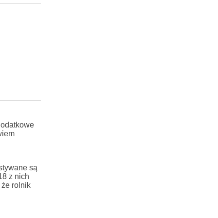
 dodatkowe
wiem
ystywane są
18 z nich
że rolnik