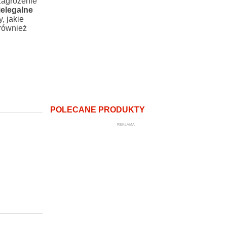
zagrożenie
ielegalne
, jakie
 również
POLECANE PRODUKTY
REKLAMA