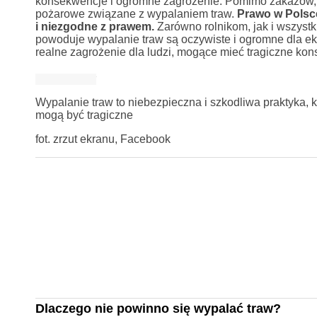
konsekwencje i ogromne zagrożenie. Pomimo zakazów, a
pożarowe związane z wypalaniem traw.
Prawo w Polsce
i niezgodne z prawem.
Zarówno rolnikom, jak i wszyst
powoduje wypalanie traw są oczywiste i ogromne dla ekos
realne zagrożenie dla ludzi, mogące mieć tragiczne ko
Wypalanie traw to niebezpieczna i szkodliwa praktyka, kt
mogą być tragiczne
fot. zrzut ekranu, Facebook
Dlaczego nie powinno się wypalać traw?