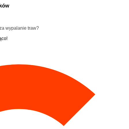
ików
za wypalanie traw?
ąco!