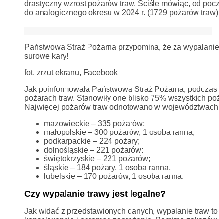
drastyczny wzrost pożarów traw. Ściśle mówiąc, od pocz
do analogicznego okresu w 2024 r. (1729 pożarów traw)
Państwowa Straż Pożarna przypomina, że za wypalanie
surowe kary!
fot. zrzut ekranu, Facebook
Jak poinformowała Państwowa Straż Pożarna, podczas m
pożarach traw. Stanowiły one blisko 75% wszystkich poż
Najwięcej pożarów traw odnotowano w województwach
mazowieckie – 335 pożarów;
małopolskie – 300 pożarów, 1 osoba ranna;
podkarpackie – 224 pożary;
dolnośląskie – 221 pożarów;
świętokrzyskie – 221 pożarów;
śląskie – 184 pożary, 1 osoba ranna,
lubelskie – 170 pożarów, 1 osoba ranna.
Czy wypalanie trawy jest legalne?
Jak widać z przedstawionych danych, wypalanie traw to 