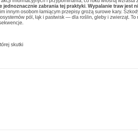
kcji informacyjnych i przypominania, co roku wiosną wzrasta 
 jednoznacznie zabrania tej praktyki
.
Wypalanie traw jest n
kim innym osobom łamiącym przepisy grożą surowe kary. Szkody
ystemów pól, łąk i pastwisk — dla roślin, gleby i zwierząt. To
nsekwencje.
órej skutki