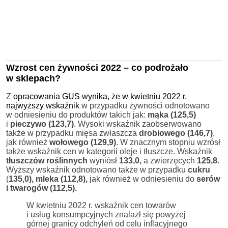
Wzrost cen żywności 2022 – co podrożało
w sklepach?
Z
opracowania GUS wynika, że w kwietniu 2022 r.
najwyższy wskaźnik
w przypadku żywności odnotowano
w odniesieniu do produktów takich jak:
mąka (125,5)
i
pieczywo (123,7)
. Wysoki wskaźnik zaobserwowano
także w przypadku mięsa zwłaszcza
drobiowego (146,7)
,
jak również
wołowego (129,9)
. W znacznym stopniu wzrósł
także wskaźnik cen w kategorii oleje i tłuszcze. Wskaźnik
tłuszczów roślinnych
wyniósł
133,0,
a zwierzęcych
125,8
.
Wyższy wskaźnik odnotowano także w przypadku
cukru
(
135,0), mleka (112,8),
jak również w odniesieniu do
serów
i twarogów (112,5).
W kwietniu 2022 r. wskaźnik cen towarów
i usług konsumpcyjnych znalazł się powyżej
górnej granicy odchyleń od celu inflacyjnego