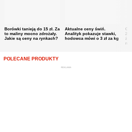
Borówki tanieją do 15 zł. Za
Aktualne ceny świń.
Cen
to maliny mocno zdrożały.
Analityk pokazuje stawki,
202
Jakie są ceny na rynkach?
hodowca mówi o 3 zł za kg
żni
nie
POLECANE PRODUKTY
REKLAMA