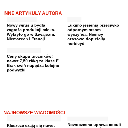
INNE ARTYKUŁY AUTORA
Nowy wirus u bydła
Luximo jesienią przeciwko
zagraża produkcji mleka.
odpornym rasom
Wykryto go w Szwajcarii,
wyczyńca. Niemcy
Niemczech i Francji
czasowo dopuściły
herbicyd
Ceny skupu tuczników:
nawet 7,50 zł/kg za klasę E.
Brak świń napędza kolejne
podwyżki
NAJNOWSZE WIADOMOŚCI
Nowoczesna uprawa cebuli
Kleszcze czają się nawet