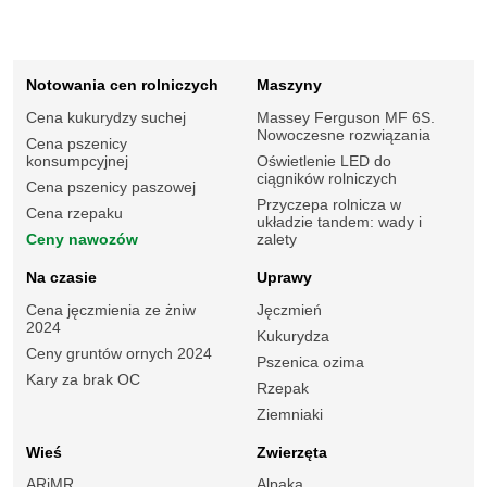
Notowania cen rolniczych
Maszyny
Cena kukurydzy suchej
Massey Ferguson MF 6S.
Nowoczesne rozwiązania
Cena pszenicy
konsumpcyjnej
Oświetlenie LED do
ciągników rolniczych
Cena pszenicy paszowej
Przyczepa rolnicza w
Cena rzepaku
układzie tandem: wady i
Ceny nawozów
zalety
Na czasie
Uprawy
Cena jęczmienia ze żniw
Jęczmień
2024
Kukurydza
Ceny gruntów ornych 2024
Pszenica ozima
Kary za brak OC
Rzepak
Ziemniaki
Wieś
Zwierzęta
ARiMR
Alpaka