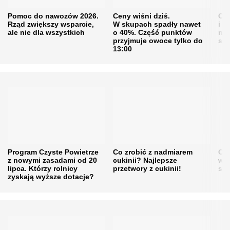
Pomoc do nawozów 2026.
Ceny wiśni dziś.
Cen
Rząd zwiększy wsparcie,
W skupach spadły nawet
i s
ale nie dla wszystkich
o 40%. Część punktów
naw
przyjmuje owoce tylko do
sku
13:00
Program Czyste Powietrze
Co zrobić z nadmiarem
Cen
z nowymi zasadami od 20
cukinii? Najlepsze
w h
lipca. Którzy rolnicy
przetwory z cukinii!
się
zyskają wyższe dotacje?