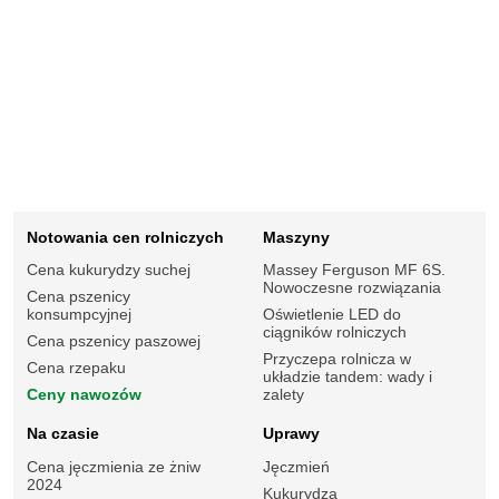
Notowania cen rolniczych
Maszyny
Cena kukurydzy suchej
Massey Ferguson MF 6S.
Nowoczesne rozwiązania
Cena pszenicy
konsumpcyjnej
Oświetlenie LED do
ciągników rolniczych
Cena pszenicy paszowej
Przyczepa rolnicza w
Cena rzepaku
układzie tandem: wady i
Ceny nawozów
zalety
Na czasie
Uprawy
Cena jęczmienia ze żniw
Jęczmień
2024
Kukurydza