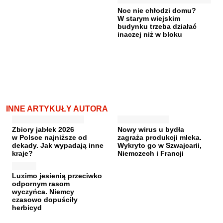
Noc nie chłodzi domu?
W starym wiejskim
budynku trzeba działać
inaczej niż w bloku
INNE ARTYKUŁY AUTORA
Zbiory jabłek 2026
Nowy wirus u bydła
w Polsce najniższe od
zagraża produkcji mleka.
dekady. Jak wypadają inne
Wykryto go w Szwajcarii,
kraje?
Niemczech i Francji
Luximo jesienią przeciwko
odpornym rasom
wyczyńca. Niemcy
czasowo dopuściły
herbicyd