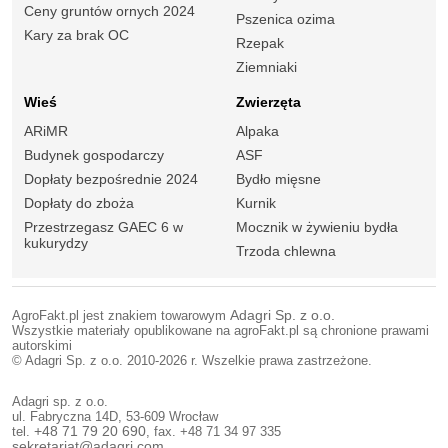
Ceny gruntów ornych 2024
Pszenica ozima
Kary za brak OC
Rzepak
Ziemniaki
Wieś
Zwierzęta
ARiMR
Alpaka
Budynek gospodarczy
ASF
Dopłaty bezpośrednie 2024
Bydło mięsne
Dopłaty do zboża
Kurnik
Przestrzegasz GAEC 6 w
Mocznik w żywieniu bydła
kukurydzy
Trzoda chlewna
AgroFakt.pl jest znakiem towarowym
Adagri Sp. z o.o.
Wszystkie materiały opublikowane na agroFakt.pl są chronione prawami
autorskimi
© Adagri Sp. z o.o. 2010-2026 r. Wszelkie prawa zastrzeżone.
Adagri sp. z o.o.
ul. Fabryczna 14D, 53-609 Wrocław
tel.
+48 71 79 20 690
, fax. +48 71 34 97 335
sekretariat@adagri.com