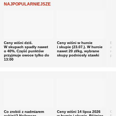
NAJPOPULARNIEJSZE
Ceny wiśni dziś.
Ceny wiśni w hurcie
Będ
W skupach spadły nawet
i skupie (23.07.). W hurcie
agr
o 40%. Część punktów
nawet 20 zł/kg, wybrane
rol
przyjmuje owoce tylko do
skupy podniosły stawki
pr
13:00
Co zrobić z nadmiarem
Ceny wiśni 14 lipca 2026
Cen
cukinii? Najlepsze
w hurcie i skupie. Różnice
Rol