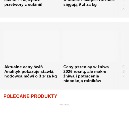
przetwory z cukinii!
sięgają 9 zł za kg
„pe
obn
Aktualne ceny świń.
Ceny pszenicy w żniwa
Ce
Analityk pokazuje stawki,
2026 rosną, ale mokre
Sku
hodowca mówi o 3 zł za kg
żniwa i potrącenia
kon
niepokoją rolników
POLECANE PRODUKTY
REKLAMA