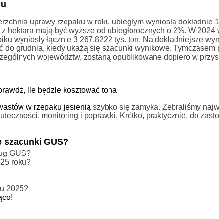
mu
zchnia uprawy rzepaku w roku ubiegłym wyniosła dokładnie 
z hektara mają być wyższe od ubiegłorocznych o 2%. W 2024 
piku wyniosły łącznie 3 267,8222 tys. ton. Na dokładniejsze wyn
ać do grudnia, kiedy ukażą się szacunki wynikowe. Tymczasem
czególnych województw, zostaną opublikowane dopiero w przys
rawdź, ile będzie kosztować tona
wastów w rzepaku jesienią
szybko się zamyka. Zebraliśmy najw
czności, monitoring i poprawki. Krótko, praktycznie, do zast
ze szacunki GUS?
dług GUS?
025 roku?
ku 2025?
ąco!