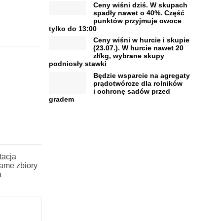
Ceny wiśni dziś. W skupach
spadły nawet o 40%. Część
punktów przyjmuje owoce
tylko do 13:00
Ceny wiśni w hurcie i skupie
(23.07.). W hurcie nawet 20
zł/kg, wybrane skupy
podniosły stawki
Będzie wsparcie na agregaty
prądotwórcze dla rolników
i ochronę sadów przed
gradem
tacja
ame zbiory
a