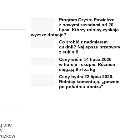
Program Czyste Powietrze
z nowymi zasadami od 20
lipca. Którzy rolnicy zyskają
wyższe dotacje?
Co zrobić z nadmiarem
cukinii? Najlepsze przetwory
z cukinii!
Ceny wiśni 14 lipca 2026
w hurcie i skupie. Różnice
sięgają 9 zł za kg
Ceny bydła 22 lipca 2026.
Rolnicy komentują: „pewnie
po południu obniżą”
dą one
ów
mrozków