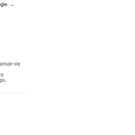
gle.
→
jmuje się
zę
go,