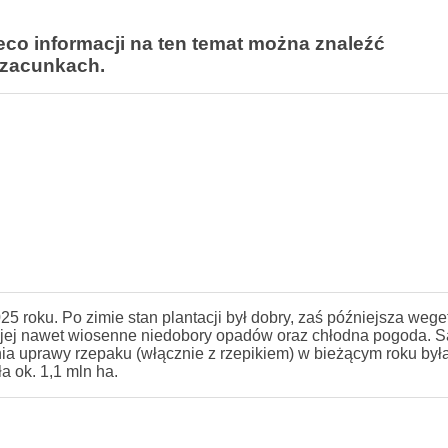
eco informacji na ten temat można znaleźć
szacunkach.
 roku. Po zimie stan plantacji był dobry, zaś późniejsza wege
y jej nawet wiosenne niedobory opadów oraz chłodna pogoda. S
nia uprawy rzepaku (włącznie z rzepikiem) w bieżącym roku był
 ok. 1,1 mln ha.