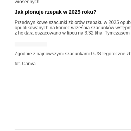
wiosennych.
Jak plonuje rzepak w 2025 roku?
Przedwynikowe szacunki zbiorów rzepaku w 2025 opubl
opublikowanych na koniec września szacunków wstępnyc
z hektara oszacowano w lipcu na 3,32 t/ha. Tymczasem
Zgodnie z najnowszymi szacunkami GUS tegoroczne zbi
fot. Canva