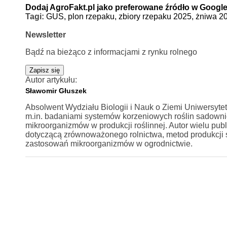
Dodaj AgroFakt.pl jako preferowane źródło w Googl
Tagi:
GUS,
plon rzepaku,
zbiory rzepaku 2025,
żniwa 2
Newsletter
Bądź na bieżąco z informacjami z rynku rolnego
Zapisz się
Autor artykułu:
Sławomir Głuszek
Absolwent Wydziału Biologii i Nauk o Ziemi Uniwersyte
m.in. badaniami systemów korzeniowych roślin sadownic
mikroorganizmów w produkcji roślinnej. Autor wielu p
dotyczącą zrównoważonego rolnictwa, metod produkcji
zastosowań mikroorganizmów w ogrodnictwie.