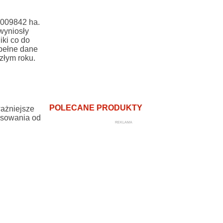
1009842 ha.
wyniosły
iki co do
 pełne dane
złym roku.
POLECANE PRODUKTY
ażniejsze
osowania od
REKLAMA