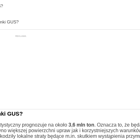
S?
unki GUS?
REKLAMA
unki GUS?
tystyczny prognozuje na około
3,6 mln ton
. Oznacza to, że bę
no większej powierzchni upraw jak i korzystniejszych warunk
odziły lokalne straty będące m.in. skutkiem wystąpienia przy