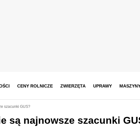
OŚCI
CENY ROLNICZE
ZWIERZĘTA
UPRAWY
MASZYN
sze szacunki GUS?
kie są najnowsze szacunki G