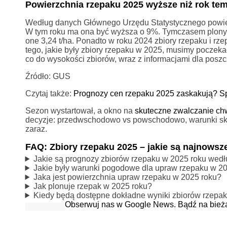
Powierzchnia rzepaku 2025 wyższe niż rok te
Według danych Głównego Urzędu Statystycznego powier
W tym roku ma ona być wyższa o 9%. Tymczasem plony 
one 3,24 t/ha. Ponadto w roku 2024 zbiory rzepaku i rze
tego, jakie były zbiory rzepaku w 2025, musimy poczek
co do wysokości zbiorów, wraz z informacjami dla posz
Źródło: GUS
Czytaj także:
Prognozy cen rzepaku 2025 zaskakują? Sp
Sezon wystartował, a okno na
skuteczne zwalczanie ch
decyzje: przedwschodowo vs powschodowo, warunki skute
zaraz.
FAQ: Zbiory rzepaku 2025 – jakie są najnows
Jakie są prognozy zbiorów rzepaku w 2025 roku we
Jakie były warunki pogodowe dla upraw rzepaku w 2
Jaka jest powierzchnia upraw rzepaku w 2025 roku?
Jak plonuje rzepak w 2025 roku?
Kiedy będą dostępne dokładne wyniki zbiorów rzepa
Obserwuj nas w Google News. Bądź na bież