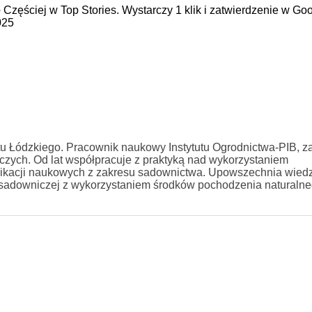
e
Częściej w Top Stories. Wystarczy 1 klik i zatwierdzenie w Goo
025
tu Łódzkiego. Pracownik naukowy Instytutu Ogrodnictwa-PIB, za
zych. Od lat współpracuje z praktyką nad wykorzystaniem
ublikacji naukowych z zakresu sadownictwa. Upowszechnia wied
 sadowniczej z wykorzystaniem środków pochodzenia naturalne