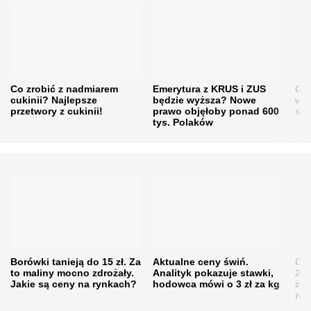
Co zrobić z nadmiarem
Emerytura z KRUS i ZUS
Cen
cukinii? Najlepsze
będzie wyższa? Nowe
w h
przetwory z cukinii!
prawo objęłoby ponad 600
się
tys. Polaków
Borówki tanieją do 15 zł. Za
Aktualne ceny świń.
Cen
to maliny mocno zdrożały.
Analityk pokazuje stawki,
202
Jakie są ceny na rynkach?
hodowca mówi o 3 zł za kg
żni
nie