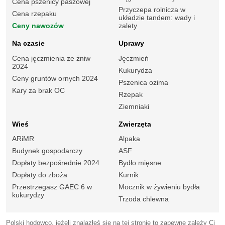
Cena pszenicy paszowej
Przyczepa rolnicza w
Cena rzepaku
układzie tandem: wady i
Ceny nawozów
zalety
Na czasie
Uprawy
Cena jęczmienia ze żniw
Jęczmień
2024
Kukurydza
Ceny gruntów ornych 2024
Pszenica ozima
Kary za brak OC
Rzepak
Ziemniaki
Wieś
Zwierzęta
ARiMR
Alpaka
Budynek gospodarczy
ASF
Dopłaty bezpośrednie 2024
Bydło mięsne
Dopłaty do zboża
Kurnik
Przestrzegasz GAEC 6 w
Mocznik w żywieniu bydła
kukurydzy
Trzoda chlewna
Polski hodowco, jeżeli znalazłeś się na tej stronie to zapewne zależy Ci