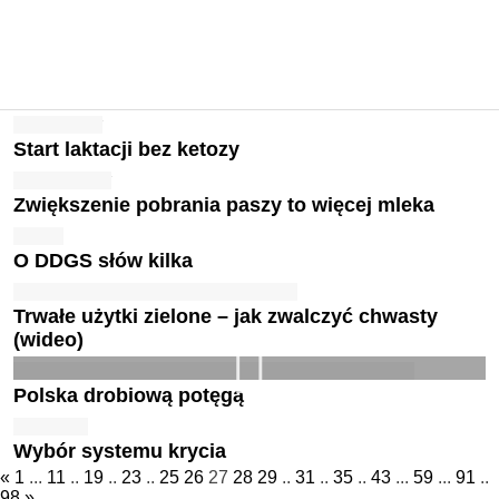
Start laktacji bez ketozy
Zwiększenie pobrania paszy to więcej mleka
O DDGS słów kilka
Trwałe użytki zielone – jak zwalczyć chwasty
(wideo)
Polska drobiową potęgą
Wybór systemu krycia
«
1
...
11
..
19
..
23
..
25
26
27
28
29
..
31
..
35
..
43
...
59
...
91
..
98
»