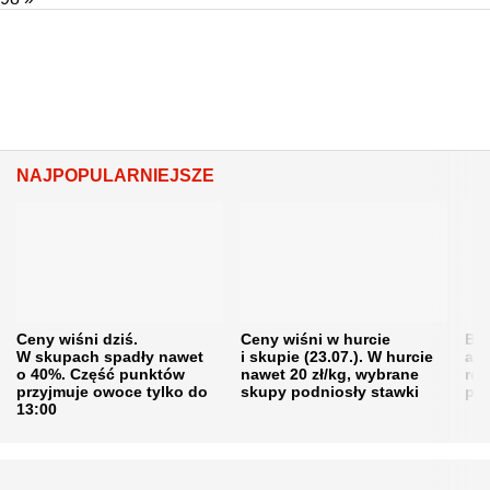
NAJPOPULARNIEJSZE
Ceny wiśni dziś.
Ceny wiśni w hurcie
Będ
W skupach spadły nawet
i skupie (23.07.). W hurcie
agr
o 40%. Część punktów
nawet 20 zł/kg, wybrane
rol
przyjmuje owoce tylko do
skupy podniosły stawki
pr
13:00