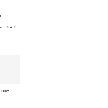
!
ja pozwoli
lonów