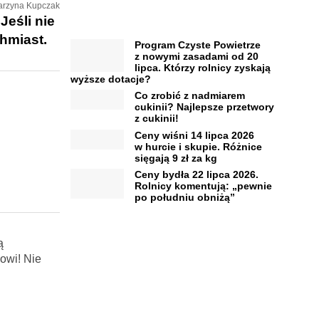
tarzyna Kupczak
Jeśli nie
hmiast.
Program Czyste Powietrze
z nowymi zasadami od 20
lipca. Którzy rolnicy zyskają
wyższe dotacje?
Co zrobić z nadmiarem
cukinii? Najlepsze przetwory
z cukinii!
Ceny wiśni 14 lipca 2026
w hurcie i skupie. Różnice
sięgają 9 zł za kg
Ceny bydła 22 lipca 2026.
Rolnicy komentują: „pewnie
po południu obniżą”
ą
owi! Nie