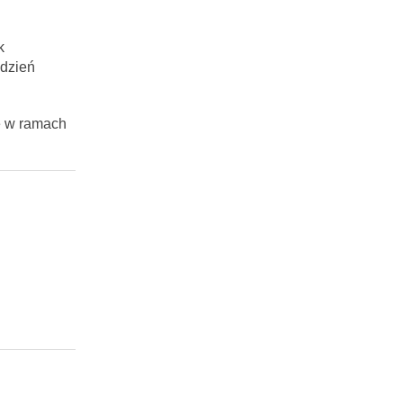
k
dzień
e w ramach