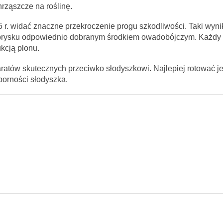
rząszcze na roślinę.
5 r. widać znaczne przekroczenie progu szkodliwości. Taki wyni
prysku odpowiednio dobranym środkiem owadobójczym. Każdy 
kcją plonu.
aratów skutecznych przeciwko słodyszkowi. Najlepiej rotować j
orności słodyszka.