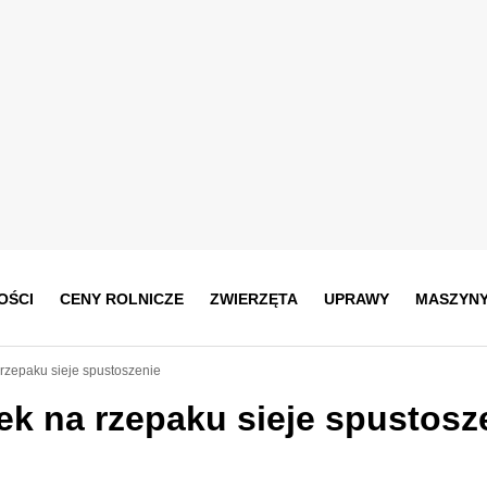
OŚCI
CENY ROLNICZE
ZWIERZĘTA
UPRAWY
MASZYN
rzepaku sieje spustoszenie
ek na rzepaku sieje spustosz