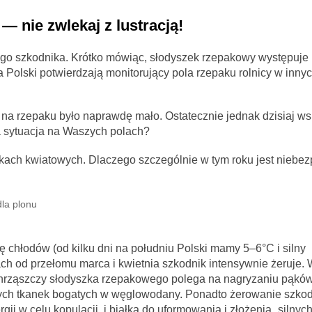
— nie zwlekaj z lustracją!
nego szkodnika. Krótko mówiąc, słodyszek rzepakowy występuj
 Polski potwierdzają monitorujący pola rzepaku rolnicy w inny
na rzepaku było naprawdę mało. Ostatecznie jednak dzisiaj ws
a sytuacja na Waszych polach?
ąkach kwiatowych. Dlaczego szczególnie w tym roku jest niebe
dla plonu
 chłodów (od kilku dni na południu Polski mamy 5–6°C i silny
ch od przełomu marca i kwietnia szkodnik intensywnie żeruje. 
hrząszczy słodyszka rzepakowego polega na nagryzaniu pąkó
dych tkanek bogatych w węglowodany. Ponadto żerowanie szkod
w celu kopulacji, i białka do uformowania i złożenia „silnych”