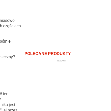
e masowo
ch częściach
pólnie
POLECANE PRODUKTY
zpieczny?
REKLAMA
W ten
w
nika jest
 jaj przez