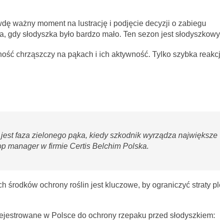
awdę ważny moment na lustrację i podjęcie decyzji o zabiegu
a, gdy słodyszka było bardzo mało. Ten sezon jest słodyszkowy
ość chrząszczy na pąkach i ich aktywność. Tylko szybka reakc
st faza zielonego pąka, kiedy szkodnik wyrządza największe
p manager w firmie Certis Belchim Polska.
 środków ochrony roślin jest kluczowe, by ograniczyć straty p
arejestrowane w Polsce do ochrony rzepaku przed słodyszkiem: