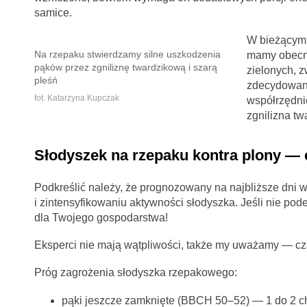
samice.
W bieżącym 
Na rzepaku stwierdzamy silne uszkodzenia
mamy obecni
pąków przez zgniliznę twardzikową i szarą
zielonych, z
pleśń
zdecydowani
fot. Katarzyna Kupczak
współrzędni
zgnilizna t
Słodyszek na rzepaku kontra plony — c
Podkreślić należy, że prognozowany na najbliższe dni w
i zintensyfikowaniu aktywności słodyszka. Jeśli nie pod
dla Twojego gospodarstwa!
Eksperci nie mają wątpliwości, także my uważamy — cza
Próg zagrożenia słodyszka rzepakowego:
pąki jeszcze zamknięte (BBCH 50–52) — 1 do 2 ch