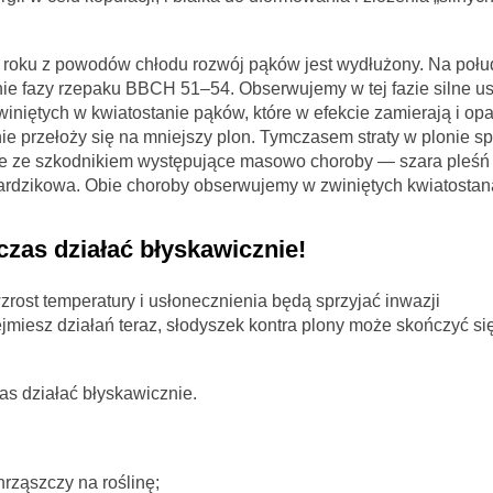
roku z powodów chłodu rozwój pąków jest wydłużony. Na połud
e fazy rzepaku BBCH 51–54. Obserwujemy w tej fazie silne u
winiętych w kwiatostanie pąków, które w efekcie zamierają i opa
e przełoży się na mniejszy plon. Tymczasem straty w plonie s
e ze szkodnikiem występujące masowo choroby — szara pleśń
wardzikowa. Obie choroby obserwujemy w zwiniętych kwiatostan
zas działać błyskawicznie!
zrost temperatury i usłonecznienia będą sprzyjać inwazji
ejmiesz działań teraz, słodyszek kontra plony może skończyć się
s działać błyskawicznie.
rząszczy na roślinę;