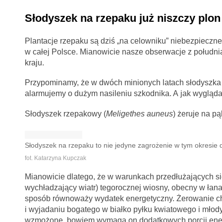
Słodyszek na rzepaku już niszczy plon 
Plantacje rzepaku są dziś „na celowniku” niebezpiecz
w całej Polsce. Mianowicie nasze obserwacje z południa
kraju.
Przypominamy, że w dwóch minionych latach słodyszka 
alarmujemy o dużym nasileniu szkodnika. A jak wygląd
Słodyszek rzepakowy (
Meligethes auneus
) żeruje na p
Słodyszek na rzepaku to nie jedyne zagrożenie w tym okresie 
fot. Katarzyna Kupczak
Mianowicie dlatego, że w warunkach przedłużających się
wychładzający wiatr) tegorocznej wiosny, obecny w łana
sposób równoważy wydatek energetyczny. Żerowanie c
i wyjadaniu bogatego w białko pyłku kwiatowego i mło
wzmożone, bowiem wymaga on dodatkowych porcji energii 