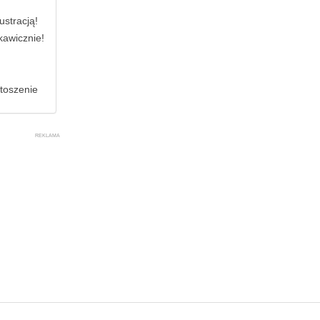
ustracją!
kawicznie!
stoszenie
REKLAMA