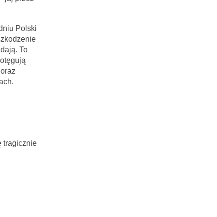
niu Polski
szkodzenie
dają. To
potęgują
 oraz
ach.
 tragicznie