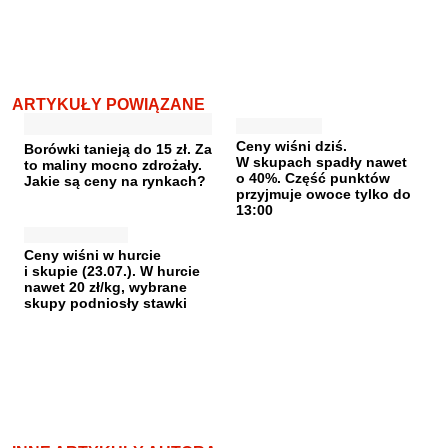
ARTYKUŁY POWIĄZANE
Ceny wiśni dziś.
Borówki tanieją do 15 zł. Za
W skupach spadły nawet
to maliny mocno zdrożały.
o 40%. Część punktów
Jakie są ceny na rynkach?
przyjmuje owoce tylko do
13:00
Ceny wiśni w hurcie
i skupie (23.07.). W hurcie
nawet 20 zł/kg, wybrane
skupy podniosły stawki