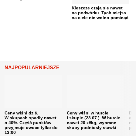
Kleszcze czają się nawet
na podwórku. Tych miejsc
na ciele nie wolno pominąć
NAJPOPULARNIEJSZE
Ceny wiśni dziś.
Ceny wiśni w hurcie
Będ
W skupach spadły nawet
i skupie (23.07.). W hurcie
agr
o 40%. Część punktów
nawet 20 zł/kg, wybrane
rol
przyjmuje owoce tylko do
skupy podniosły stawki
pr
13:00