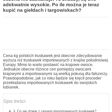
adekwatnie wysokie. Po ile można je teraz
kupić na giełdach i targowiskach?
Cena kg polskich truskawek jest obecnie zdecydowanie
wyższa niż truskawek importowanych z krajów południowej
Europy. Mimo to warto postawić na krajowe owoce.
Jednakże obecne różnice cen pomiędzy owocami
krajowymi a importowanymi są wielką pokusą dla fałszerzy.
Prawdopodobnie, jak co roku będzie się kręcił proceder
przekładania importowanych truskawek do swojskich
łubianek.
Spis treści
Co się dzieje z cenami importowanych truskawek?