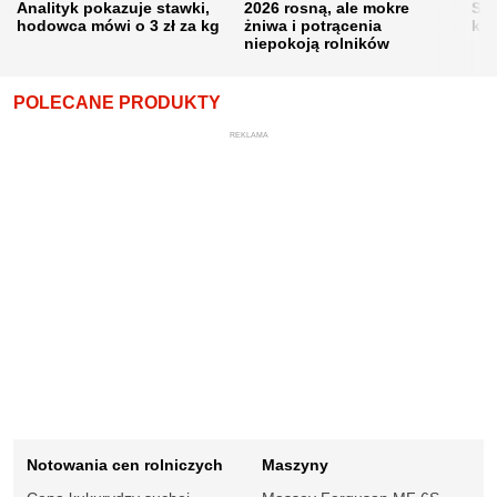
Analityk pokazuje stawki,
2026 rosną, ale mokre
Sku
hodowca mówi o 3 zł za kg
żniwa i potrącenia
kon
niepokoją rolników
POLECANE PRODUKTY
REKLAMA
Notowania cen rolniczych
Maszyny