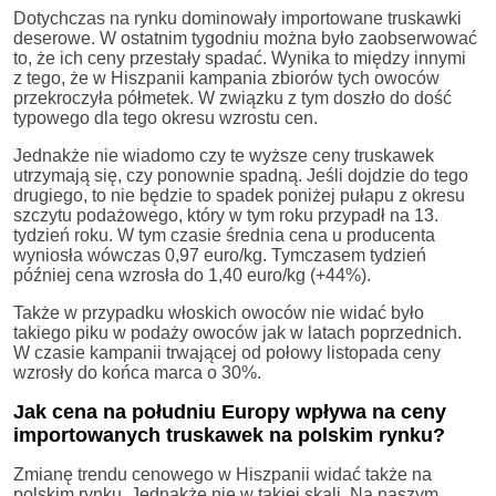
Dotychczas na rynku dominowały importowane truskawki
deserowe. W ostatnim tygodniu można było zaobserwować
to, że ich ceny przestały spadać. Wynika to między innymi
z tego, że w Hiszpanii kampania zbiorów tych owoców
przekroczyła półmetek. W związku z tym doszło do dość
typowego dla tego okresu wzrostu cen.
Jednakże nie wiadomo czy te wyższe ceny truskawek
utrzymają się, czy ponownie spadną. Jeśli dojdzie do tego
drugiego, to nie będzie to spadek poniżej pułapu z okresu
szczytu podażowego, który w tym roku przypadł na 13.
tydzień roku. W tym czasie średnia cena u producenta
wyniosła wówczas 0,97 euro/kg. Tymczasem tydzień
później cena wzrosła do 1,40 euro/kg (+44%).
Także w przypadku włoskich owoców nie widać było
takiego piku w podaży owoców jak w latach poprzednich.
W czasie kampanii trwającej od połowy listopada ceny
wzrosły do końca marca o 30%.
Jak cena na południu Europy wpływa na ceny
importowanych truskawek na polskim rynku?
Zmianę trendu cenowego w Hiszpanii widać także na
polskim rynku. Jednakże nie w takiej skali. Na naszym