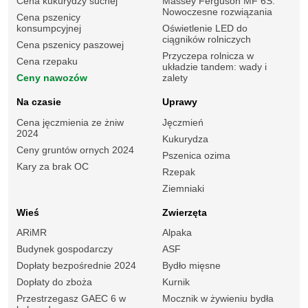
Cena kukurydzy suchej
Massey Ferguson MF 6S.
Nowoczesne rozwiązania
Cena pszenicy
konsumpcyjnej
Oświetlenie LED do
ciągników rolniczych
Cena pszenicy paszowej
Przyczepa rolnicza w
Cena rzepaku
układzie tandem: wady i
Ceny nawozów
zalety
Na czasie
Uprawy
Cena jęczmienia ze żniw
Jęczmień
2024
Kukurydza
Ceny gruntów ornych 2024
Pszenica ozima
Kary za brak OC
Rzepak
Ziemniaki
Wieś
Zwierzęta
ARiMR
Alpaka
Budynek gospodarczy
ASF
Dopłaty bezpośrednie 2024
Bydło mięsne
Dopłaty do zboża
Kurnik
Przestrzegasz GAEC 6 w
Mocznik w żywieniu bydła