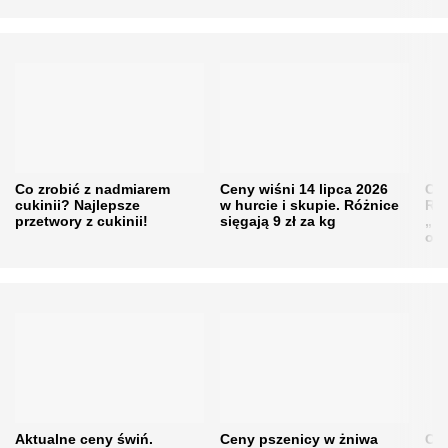
Co zrobić z nadmiarem
Ceny wiśni 14 lipca 2026
Cen
cukinii? Najlepsze
w hurcie i skupie. Różnice
Rol
przetwory z cukinii!
sięgają 9 zł za kg
„pe
obn
Aktualne ceny świń.
Ceny pszenicy w żniwa
Ce