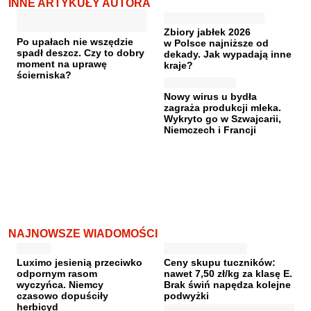
INNE ARTYKUŁY AUTORA
Zbiory jabłek 2026
Po upałach nie wszędzie
w Polsce najniższe od
spadł deszcz. Czy to dobry
dekady. Jak wypadają inne
moment na uprawę
kraje?
ścierniska?
Nowy wirus u bydła
zagraża produkcji mleka.
Wykryto go w Szwajcarii,
Niemczech i Francji
NAJNOWSZE WIADOMOŚCI
Luximo jesienią przeciwko
Ceny skupu tuczników:
odpornym rasom
nawet 7,50 zł/kg za klasę E.
wyczyńca. Niemcy
Brak świń napędza kolejne
czasowo dopuściły
podwyżki
herbicyd