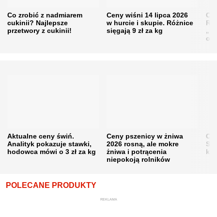
Co zrobić z nadmiarem
Ceny wiśni 14 lipca 2026
Cen
cukinii? Najlepsze
w hurcie i skupie. Różnice
Rol
przetwory z cukinii!
sięgają 9 zł za kg
„pe
obn
Aktualne ceny świń.
Ceny pszenicy w żniwa
Ce
Analityk pokazuje stawki,
2026 rosną, ale mokre
Sku
hodowca mówi o 3 zł za kg
żniwa i potrącenia
kon
niepokoją rolników
POLECANE PRODUKTY
REKLAMA