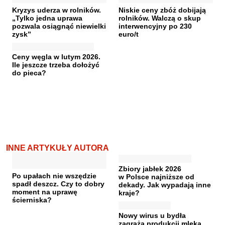
Kryzys uderza w rolników.
Niskie ceny zbóż dobijają
„Tylko jedna uprawa
rolników. Walczą o skup
pozwala osiągnąć niewielki
interwencyjny po 230
zysk”
euro/t
Ceny węgla w lutym 2026.
Ile jeszcze trzeba dołożyć
do pieca?
INNE ARTYKUŁY AUTORA
Zbiory jabłek 2026
Po upałach nie wszędzie
w Polsce najniższe od
spadł deszcz. Czy to dobry
dekady. Jak wypadają inne
moment na uprawę
kraje?
ścierniska?
Nowy wirus u bydła
zagraża produkcji mleka.