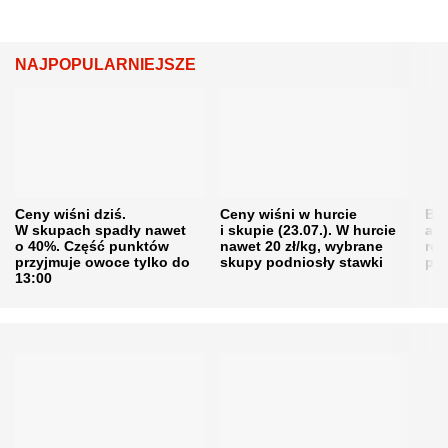
NAJPOPULARNIEJSZE
Ceny wiśni dziś.
Ceny wiśni w hurcie
Będ
W skupach spadły nawet
i skupie (23.07.). W hurcie
agr
o 40%. Część punktów
nawet 20 zł/kg, wybrane
rol
przyjmuje owoce tylko do
skupy podniosły stawki
pr
13:00