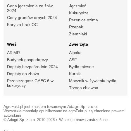
Cena jęczmienia ze żniw
Jęczmień
2024
Kukurydza
Ceny gruntów ornych 2024
Pszenica ozima
Kary za brak OC
Rzepak
Ziemniaki
Wieś
Zwierzęta
ARiMR
Alpaka
Budynek gospodarczy
ASF
Dopłaty bezpośrednie 2024
Bydło mięsne
Dopłaty do zboża
Kurnik
Przestrzegasz GAEC 6 w
Mocznik w żywieniu bydła
kukurydzy
Trzoda chlewna
AgroFakt.pl jest znakiem towarowym
Adagri Sp. z o.o.
Wszystkie materiały opublikowane na agroFakt.pl są chronione prawami
autorskimi
© Adagri Sp. z o.o. 2010-2026 r. Wszelkie prawa zastrzeżone.