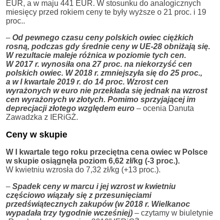
EUR, a w maju 441 EUR. W stosunku do analogicznych
miesięcy przed rokiem ceny te były wyższe o 21 proc. i 19
proc..
–
Od pewnego czasu ceny polskich owiec ciężkich
rosną, podczas gdy średnie ceny w UE-28 obniżają się.
W rezultacie maleje różnica w poziomie tych cen.
W 2017 r. wynosiła ona 27 proc. na niekorzyść cen
polskich owiec. W 2018 r. zmniejszyła się do 25 proc.,
a w I kwartale 2019 r. do 14 proc. Wzrost cen
wyrażonych w euro nie przekłada się jednak na wzrost
cen wyrażonych w złotych. Pomimo sprzyjającej im
deprecjacji złotego względem euro
– ocenia Danuta
Zawadzka z IERiGŻ.
Ceny w skupie
W I kwartale tego roku przeciętna cena owiec w Polsce
w skupie osiągnęła poziom 6,62 zł/kg (-3 proc.).
W kwietniu wzrosła do 7,32 zł/kg (+13 proc.).
–
Spadek ceny w marcu i jej wzrost w kwietniu
częściowo wiązały się z przesunięciami
przedświątecznych zakupów (w 2018 r. Wielkanoc
wypadała trzy tygodnie wcześniej)
– czytamy w biuletynie