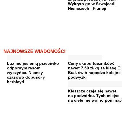
Wykryto go w Szwajcarii,
Niemczech i Francji
NAJNOWSZE WIADOMOŚCI
Luximo jesienią przeciwko
Ceny skupu tuczników:
odpornym rasom
nawet 7,50 zł/kg za klasę E.
wyczyńca. Niemcy
Brak świń napędza kolejne
czasowo dopuściły
podwyżki
herbicyd
Kleszcze czają się nawet
na podwórku. Tych miejsc
na ciele nie wolno pominąć