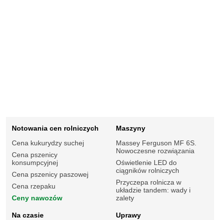
Notowania cen rolniczych
Maszyny
Cena kukurydzy suchej
Massey Ferguson MF 6S.
Nowoczesne rozwiązania
Cena pszenicy
konsumpcyjnej
Oświetlenie LED do
ciągników rolniczych
Cena pszenicy paszowej
Przyczepa rolnicza w
Cena rzepaku
układzie tandem: wady i
Ceny nawozów
zalety
Na czasie
Uprawy