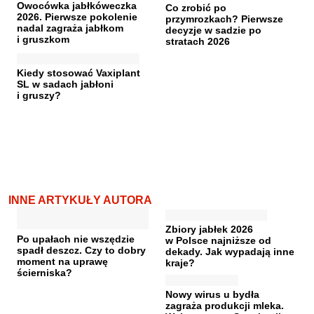
Owocówka jabłkóweczka
Co zrobić po
2026. Pierwsze pokolenie
przymrozkach? Pierwsze
nadal zagraża jabłkom
decyzje w sadzie po
i gruszkom
stratach 2026
Kiedy stosować Vaxiplant
SL w sadach jabłoni
i gruszy?
INNE ARTYKUŁY AUTORA
Zbiory jabłek 2026
Po upałach nie wszędzie
w Polsce najniższe od
spadł deszcz. Czy to dobry
dekady. Jak wypadają inne
moment na uprawę
kraje?
ścierniska?
Nowy wirus u bydła
zagraża produkcji mleka.