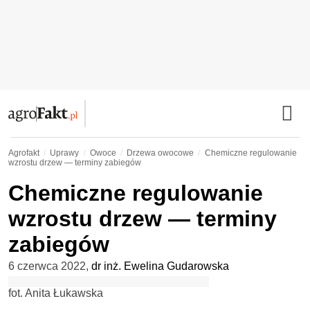
Agrofakt
Uprawy
Owoce
Drzewa owocowe
Chemiczne regulowanie
wzrostu drzew — terminy zabiegów
Chemiczne regulowanie
wzrostu drzew — terminy
zabiegów
6 czerwca 2022
,
dr inż. Ewelina Gudarowska
fot. Anita Łukawska