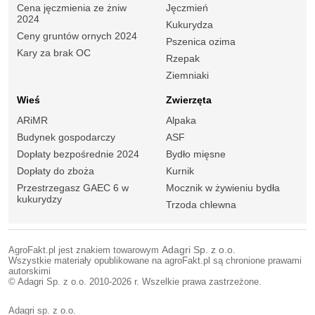
Cena jęczmienia ze żniw
Jęczmień
2024
Kukurydza
Ceny gruntów ornych 2024
Pszenica ozima
Kary za brak OC
Rzepak
Ziemniaki
Wieś
Zwierzęta
ARiMR
Alpaka
Budynek gospodarczy
ASF
Dopłaty bezpośrednie 2024
Bydło mięsne
Dopłaty do zboża
Kurnik
Przestrzegasz GAEC 6 w
Mocznik w żywieniu bydła
kukurydzy
Trzoda chlewna
AgroFakt.pl jest znakiem towarowym
Adagri Sp. z o.o.
Wszystkie materiały opublikowane na agroFakt.pl są chronione prawami
autorskimi
© Adagri Sp. z o.o. 2010-2026 r. Wszelkie prawa zastrzeżone.
Adagri sp. z o.o.