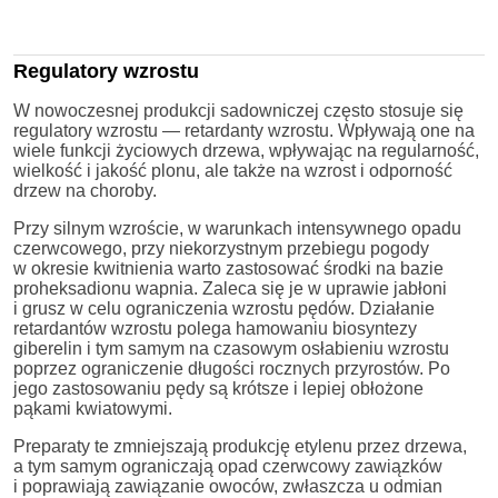
Regulatory wzrostu
W nowoczesnej produkcji sadowniczej często stosuje się
regulatory wzrostu — retardanty wzrostu. Wpływają one na
wiele funkcji życiowych drzewa, wpływając na regularność,
wielkość i jakość plonu, ale także na wzrost i odporność
drzew na choroby.
Przy silnym wzroście, w warunkach intensywnego opadu
czerwcowego, przy niekorzystnym przebiegu pogody
w okresie kwitnienia warto zastosować środki na bazie
proheksadionu wapnia. Zaleca się je w uprawie jabłoni
i grusz w celu ograniczenia wzrostu pędów. Działanie
retardantów wzrostu polega hamowaniu biosyntezy
giberelin i tym samym na czasowym osłabieniu wzrostu
poprzez ograniczenie długości rocznych przyrostów. Po
jego zastosowaniu pędy są krótsze i lepiej obłożone
pąkami kwiatowymi.
Preparaty te zmniejszają produkcję etylenu przez drzewa,
a tym samym ograniczają opad czerwcowy zawiązków
i poprawiają zawiązanie owoców, zwłaszcza u odmian