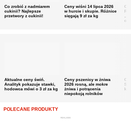
Co zrobić z nadmiarem
Ceny wiśni 14 lipca 2026
Cen
cukinii? Najlepsze
w hurcie i skupie. Różnice
Rol
przetwory z cukinii!
sięgają 9 zł za kg
„pe
obn
Aktualne ceny świń.
Ceny pszenicy w żniwa
Ce
Analityk pokazuje stawki,
2026 rosną, ale mokre
Sku
hodowca mówi o 3 zł za kg
żniwa i potrącenia
kon
niepokoją rolników
POLECANE PRODUKTY
REKLAMA