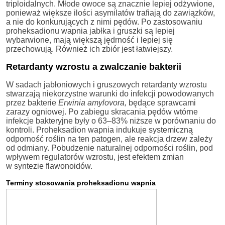
triploidalnych. Młode owoce są znacznie lepiej odżywione,
ponieważ większe ilości asymilatów trafiają do zawiązków,
a nie do konkurujących z nimi pędów. Po zastosowaniu
proheksadionu wapnia jabłka i gruszki są lepiej
wybarwione, mają większą jędrność i lepiej się
przechowują. Również ich zbiór jest łatwiejszy.
Retardanty wzrostu a zwalczanie bakterii
W sadach jabłoniowych i gruszowych retardanty wzrostu
stwarzają niekorzystne warunki do infekcji powodowanych
przez bakterie
Erwinia amylovora,
będące sprawcami
zarazy ogniowej. Po zabiegu skracania pędów wtórne
infekcje bakteryjne były o 63–83% niższe w porównaniu do
kontroli. Proheksadion wapnia indukuje systemiczną
odporność roślin na ten patogen, ale reakcja drzew zależy
od odmiany. Pobudzenie naturalnej odporności roślin, pod
wpływem regulatorów wzrostu, jest efektem zmian
w syntezie flawonoidów.
Terminy stosowania proheksadionu wapnia