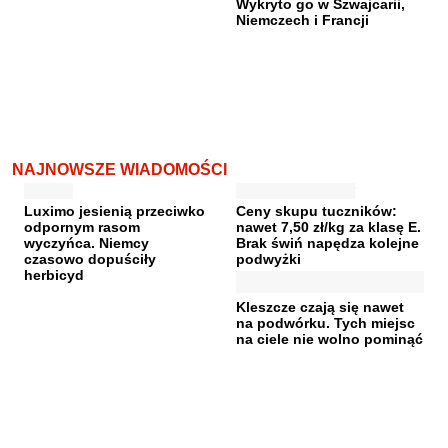
Wykryto go w Szwajcarii,
Niemczech i Francji
NAJNOWSZE WIADOMOŚCI
Luximo jesienią przeciwko
Ceny skupu tuczników:
odpornym rasom
nawet 7,50 zł/kg za klasę E.
wyczyńca. Niemcy
Brak świń napędza kolejne
czasowo dopuściły
podwyżki
herbicyd
Kleszcze czają się nawet
na podwórku. Tych miejsc
na ciele nie wolno pominąć