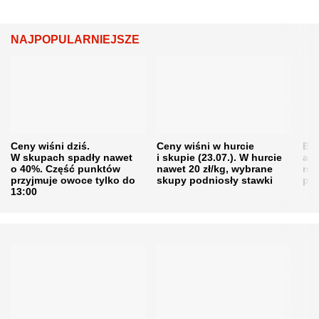
NAJPOPULARNIEJSZE
Ceny wiśni dziś.
Ceny wiśni w hurcie
Będ
W skupach spadły nawet
i skupie (23.07.). W hurcie
agr
o 40%. Część punktów
nawet 20 zł/kg, wybrane
rol
przyjmuje owoce tylko do
skupy podniosły stawki
pr
13:00