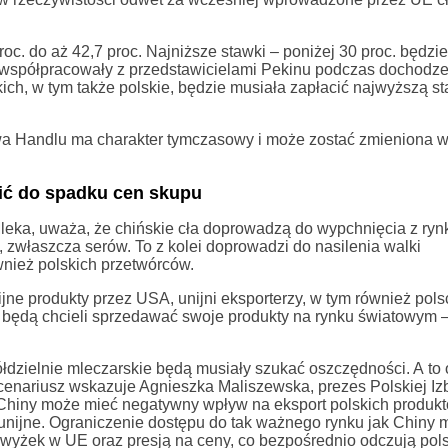
c. do aż 42,7 proc. Najniższe stawki – poniżej 30 proc. będzie 
óre współpracowały z przedstawicielami Pekinu podczas dochodze
h, w tym także polskie, będzie musiała zapłacić najwyższą s
wa Handlu ma charakter tymczasowy i może zostać zmieniona w
ić do spadku cen skupu
leka, uważa, że chińskie cła doprowadzą do wypchnięcia z ryn
zwłaszcza serów. To z kolei doprowadzi do nasilenia walki
wnież polskich przetwórców.
ne produkty przez USA, unijni eksporterzy, w tym również pol
l będą chcieli sprzedawać swoje produkty na rynku światowym 
łdzielnie mleczarskie będą musiały szukać oszczędności. A to 
scenariusz wskazuje Agnieszka Maliszewska, prezes Polskiej Iz
Chiny może mieć negatywny wpływ na eksport polskich produk
unijne. Ograniczenie dostępu do tak ważnego rynku jak Chiny 
yżek w UE oraz presją na ceny, co bezpośrednio odczują pol