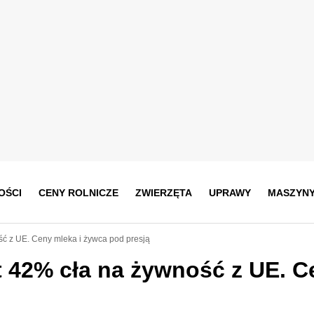
OŚCI
CENY ROLNICZE
ZWIERZĘTA
UPRAWY
MASZYN
ć z UE. Ceny mleka i żywca pod presją
 42% cła na żywność z UE. C