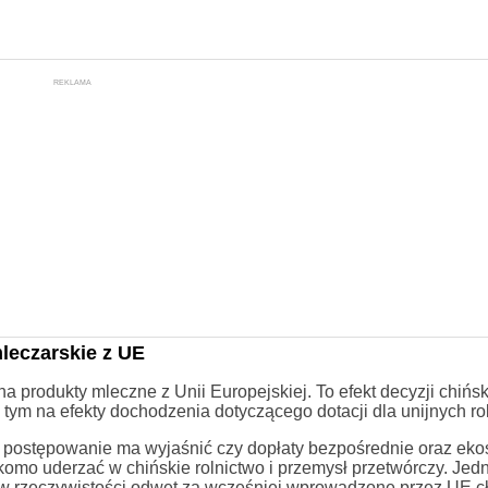
REKLAMA
leczarskie z UE
 produkty mleczne z Unii Europejskiej. To efekt decyzji chińs
tym na efekty dochodzenia dotyczącego dotacji dla unijnych ro
ce postępowanie ma wyjaśnić czy dopłaty bezpośrednie oraz ek
komo uderzać w chińskie rolnictwo i przemysł przetwórczy. Jed
 w rzeczywistości odwet za wcześniej wprowadzone przez UE cł