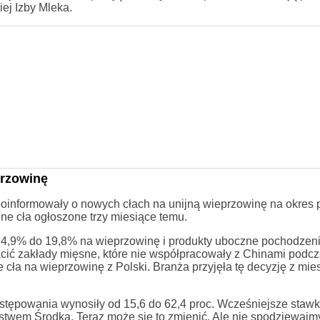
ej Izby Mleka.
przowinę
oinformowały o nowych cłach na unijną wieprzowinę na okres pi
ne cła ogłoszone trzy miesiące temu.
 4,9% do 19,8% na wieprzowinę i produkty uboczne pochodzen
ić zakłady mięsne, które nie współpracowały z Chinami podc
cła na wieprzowinę z Polski. Branża przyjęła tę decyzję z mi
stępowania wynosiły od 15,6 do 62,4 proc. Wcześniejsze stawk
stwem Środka. Teraz może się to zmienić. Ale nie spodziewajmy