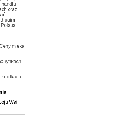
e handlu
ach oraz
wić
 drugim
 Polsus
. Ceny mleka
na rynkach
h środkach
nie
woju Wsi