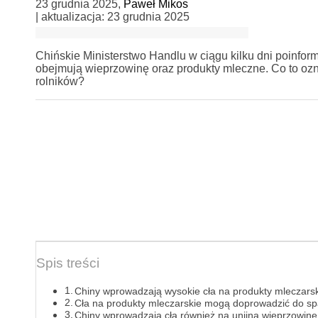
23 grudnia 2025
,
Paweł Mikos
| aktualizacja:
23 grudnia 2025
Chińskie Ministerstwo Handlu w ciągu kilku dni poinfor
obejmują wieprzowinę oraz produkty mleczne. Co to ozn
rolników?
Spis treści
Chiny wprowadzają wysokie cła na produkty mleczars
Cła na produkty mleczarskie mogą doprowadzić do s
Chiny wprowadzają cła również na unijną wieprzowinę