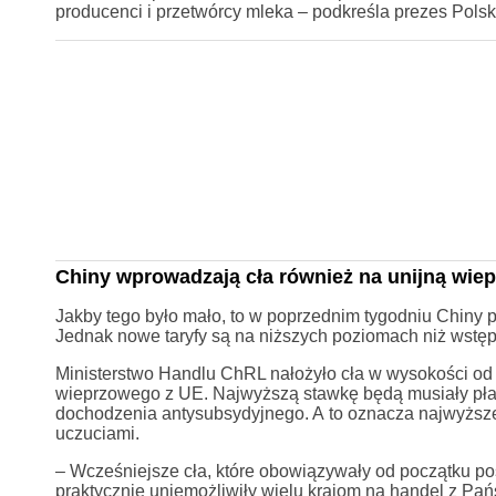
producenci i przetwórcy mleka – podkreśla prezes Polski
Chiny wprowadzają cła również na unijną wie
Jakby tego było mało, to w poprzednim tygodniu Chiny p
Jednak nowe taryfy są na niższych poziomach niż wstęp
Ministerstwo Handlu ChRL nałożyło cła w wysokości od
wieprzowego z UE. Najwyższą stawkę będą musiały płac
dochodzenia antysubsydyjnego. A to oznacza najwyższe 
uczuciami.
– Wcześniejsze cła, które obowiązywały od początku po
praktycznie uniemożliwiły wielu krajom na handel z Pań