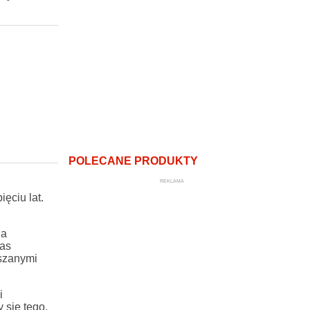
POLECANE PRODUKTY
REKLAMA
ęciu lat.
ia
zas
eszanymi
i
 się tego,