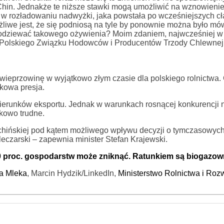
Chin. Jednakże te niższe stawki mogą umożliwić na wznowieni
 w rozładowaniu nadwyżki, jaka powstała po wcześniejszych cł
żliwe jest, że się podniosą na tyle by ponownie można było mó
spodziewać takowego ożywienia? Moim zdaniem, najwcześniej w
ik Polskiego Związku Hodowców i Producentów Trzody Chlewnej
wieprzowinę w wyjątkowo złym czasie dla polskiego rolnictwa
tkowa presja.
 kierunków eksportu. Jednak w warunkach rosnącej konkurencji 
kowo trudne.
y chińskiej pod kątem możliwego wpływu decyzji o tymczasowyc
leczarski – zapewnia minister Stefan Krajewski.
0 proc. gospodarstw może zniknąć. Ratunkiem są biogazow
a Mleka
, Marcin Hydzik/LinkedIn,
Ministerstwo Rolnictwa i Roz