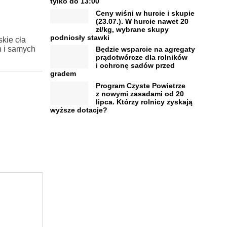
tylko do 13:00
Ceny wiśni w hurcie i skupie
(23.07.). W hurcie nawet 20
zł/kg, wybrane skupy
podniosły stawki
kie cła
h i samych
Będzie wsparcie na agregaty
prądotwórcze dla rolników
i ochronę sadów przed
gradem
Program Czyste Powietrze
z nowymi zasadami od 20
lipca. Którzy rolnicy zyskają
wyższe dotacje?