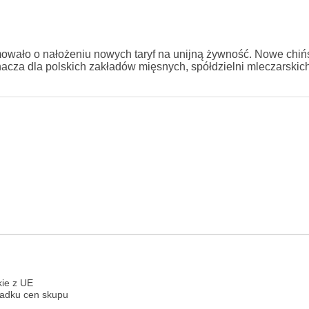
mowało o nałożeniu nowych taryf na unijną żywność. Nowe chińs
acza dla polskich zakładów mięsnych, spółdzielni mleczarskic
kie z UE
padku cen skupu