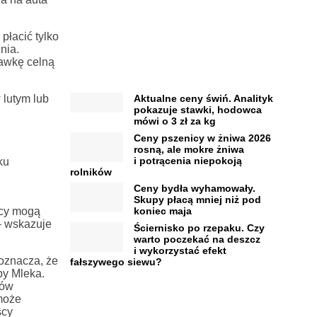
płacić tylko
nia.
tawkę celną
 lutym lub
Aktualne ceny świń. Analityk
pokazuje stawki, hodowca
mówi o 3 zł za kg
Ceny pszenicy w żniwa 2026
rosną, ale mokre żniwa
i potrącenia niepokoją
ku
rolników
Ceny bydła wyhamowały.
Skupy płacą mniej niż pod
scy mogą
koniec maja
– wskazuje
Ściernisko po rzepaku. Czy
warto poczekać na deszcz
i wykorzystać efekt
oznacza, że
fałszywego siewu?
by Mleka.
tów
może
scy