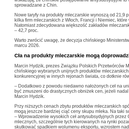
sprowadzane z Chin.
Nowe taryfy na produkty mleczarskie wynoszą od 21,9 pro
kilka firm mleczarskich z Włoch, Francji i Niemiec, kt
Natomiast zdecydowana większość zakładów mleczarskic
– 42,7 proc.
Warto zwrócić uwagę, że decyzja chińskiego Ministerst
marcu 2026.
Cła na produkty mleczarskie mogą doprowadz
Marcin Hydzik, prezes Związku Polskich Przetwórców M
chińskiego wybranych unijnych produktów mleczarskich, 
konkurencyjnej w innych rejonach świata, co dotknie ró
– Dodatkowo z powodu niedawno nałożonych ceł na unij
być zmuszeni do drastycznych obniżek cen, jeżeli nada
Marcin Hydzik.
Przy niższych cenach zbytu produktów mleczarskich spó
mogą jeszcze bardziej ciąć ceny skupu mleka. Na taki 
– Wprowadzenie wysokich ceł antysubsydyjnych przez 
mlecznych, szczególnie tych kierowanych na rynki poza
skutkować spadkiem wolumenu eksportu, wzrostem nadw