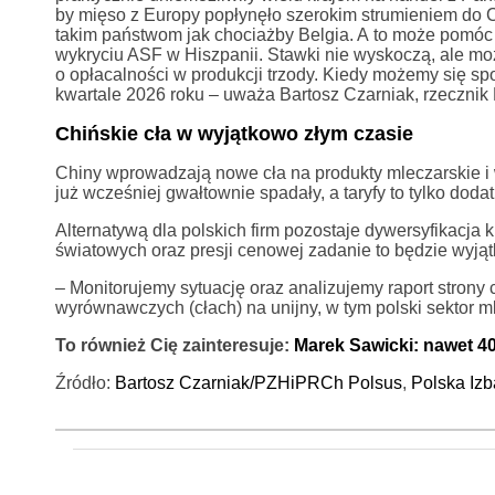
by mięso z Europy popłynęło szerokim strumieniem do 
takim państwom jak chociażby Belgia. A to może pomóc
wykryciu ASF w Hiszpanii. Stawki nie wyskoczą, ale mo
o opłacalności w produkcji trzody. Kiedy możemy się 
kwartale 2026 roku – uważa Bartosz Czarniak, rzeczn
Chińskie cła w wyjątkowo złym czasie
Chiny wprowadzają nowe cła na produkty mleczarskie i 
już wcześniej gwałtownie spadały, a taryfy to tylko doda
Alternatywą dla polskich firm pozostaje dywersyfikacja
światowych oraz presji cenowej zadanie to będzie wyjąt
– Monitorujemy sytuację oraz analizujemy raport stron
wyrównawczych (cłach) na unijny, w tym polski sektor m
To również Cię zainteresuje:
Marek Sawicki: nawet 4
Źródło:
Bartosz Czarniak/PZHiPRCh Polsus
,
Polska Izb