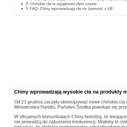
Chińskie cła w wyjątkowo złym czasie
FAQ: Chiny wprowadzają cła na żywność z UE
Chiny wprowadzają wysokie cła na produkty m
Od 23 grudnia zaczęły obowiązywać nowe chińskie cła na
Ministerstwa Handlu. Państwo Środka powołuje się przy 
W oficjalnych komunikatach Chiny twierdzą, że trwają
nie prowadzą do zaburzenia konkurencji. Miałoby to rze
wskazują, że chińskie postępowanie antysubsydyjne to