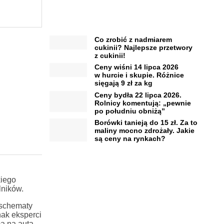
Co zrobić z nadmiarem
cukinii? Najlepsze przetwory
z cukinii!
Ceny wiśni 14 lipca 2026
w hurcie i skupie. Różnice
sięgają 9 zł za kg
Ceny bydła 22 lipca 2026.
Rolnicy komentują: „pewnie
po południu obniżą”
Borówki tanieją do 15 zł. Za to
maliny mocno zdrożały. Jakie
są ceny na rynkach?
kiego
lników.
oschematy
nak eksperci
a na auta