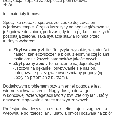
Desykacja rzepaku zabezpiecza plon i ułatwia
zbiór.
fot. materiały firmowe
Specyfika rzepaku sprawia, że rzadko dojrzewa on
w jednym tempie. Często łuszczyny na pędzie głównym są
już gotowe do zbioru, podczas gdy te na pędach bocznych
pozostają zielone. Taka sytuacja stawia rolnika przed
trudnym wyborem:
Zbyt wczesny zbiór:
To ryzyko wysokiej wilgotności
nasion, zanieczyszczenia plonu zielonymi częściami
roślin oraz niższych parametrów jakościowych.
Zbyt późny zbiór:
To narażanie najdojrzalszych
łuszczyn na pękanie i osypywanie się nasion,
potęgowane przez gwałtowne zmiany pogody (np.
upały na przemian z burzami).
Dodatkowym problemem przy zmiennej pogodzie jest
wtórne zachwaszczenie. Nagły dostęp do wilgoci
w końcowej fazie wegetacji tworzy tzw. „zielony łan”, który
drastycznie spowalnia pracę maszyn żniwnych.
Profesjonalna desykacja rzepaku eliminuje te zagrożenia –
wyrównuje dojrzałość łanu, ułatwia omłot i pozwala na zbiór