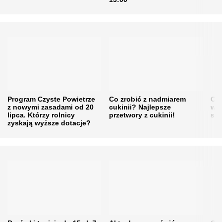
Program Czyste Powietrze
Co zrobić z nadmiarem
Cen
z nowymi zasadami od 20
cukinii? Najlepsze
w h
lipca. Którzy rolnicy
przetwory z cukinii!
się
zyskają wyższe dotacje?