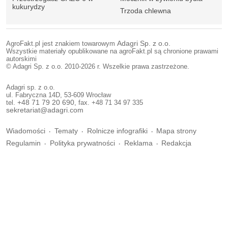
kukurydzy
Trzoda chlewna
AgroFakt.pl jest znakiem towarowym
Adagri Sp. z o.o.
Wszystkie materiały opublikowane na agroFakt.pl są chronione prawami
autorskimi
© Adagri Sp. z o.o. 2010-2026 r. Wszelkie prawa zastrzeżone.
Adagri sp. z o.o.
ul. Fabryczna 14D, 53-609 Wrocław
tel.
+48 71 79 20 690
, fax. +48 71 34 97 335
sekretariat@adagri.com
Wiadomości
Tematy
Rolnicze infografiki
Mapa strony
Regulamin
Polityka prywatności
Reklama
Redakcja