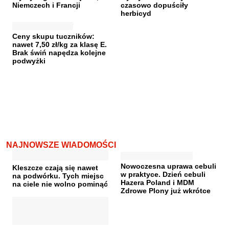
Niemczech i Francji
czasowo dopuściły
herbicyd
Ceny skupu tuczników:
nawet 7,50 zł/kg za klasę E.
Brak świń napędza kolejne
podwyżki
NAJNOWSZE WIADOMOŚCI
Nowoczesna uprawa cebuli
Kleszcze czają się nawet
w praktyce. Dzień cebuli
na podwórku. Tych miejsc
Hazera Poland i MDM
na ciele nie wolno pominąć
Zdrowe Plony już wkrótce