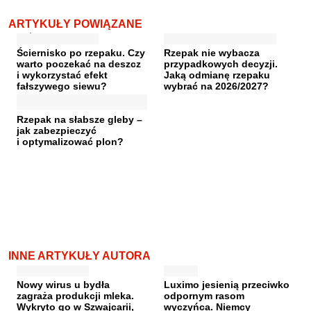
ARTYKUŁY POWIĄZANE
Ściernisko po rzepaku. Czy
Rzepak nie wybacza
warto poczekać na deszcz
przypadkowych decyzji.
i wykorzystać efekt
Jaką odmianę rzepaku
fałszywego siewu?
wybrać na 2026/2027?
Rzepak na słabsze gleby –
jak zabezpieczyć
i optymalizować plon?
INNE ARTYKUŁY AUTORA
Nowy wirus u bydła
Luximo jesienią przeciwko
zagraża produkcji mleka.
odpornym rasom
Wykryto go w Szwajcarii,
wyczyńca. Niemcy