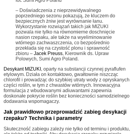
fot. Sumi Agro Poland
– Doświadczenia z nieprzewidywalnego
poprzedniego sezonu pokazują, że kluczem do
bezpiecznych żniw jest wyrównanie łanu.
Wykorzystanie rozwiązań takich jak MIZUKI
pozwala nie tylko na równomierne doschnięcie
nasion rzepaku, ale także na wyeliminowanie
wtórnego zachwaszczenia, co bezpośrednio
przekłada się na czystość plonu i sprawność
zbioru –
Jacek Preuss
, Kierownik ds. Upraw
Polowych, Sumi Agro Poland.
Desykant MIZUKI
, oparty na substancji czynnej pyraflufen
etylowym. Działa on kontaktowo, gwałtownie niszcząc
chlorofil i prowadząc do szybkiej utraty wody z opryskanych
części roślin, w tym z chwastów wtórnych. Innowacyjna
formulacja z wbudowanymi adiuwantami zapewnia
doskonałe pokrycie roślin bez konieczności samodzielnego
dodawania wspomagaczy.
Jak prawidłowo przeprowadzić zabieg desykacji
rzepaku? Technika i parametry
Skuteczność zabiegu zależy nie tylko od terminu i produktu,