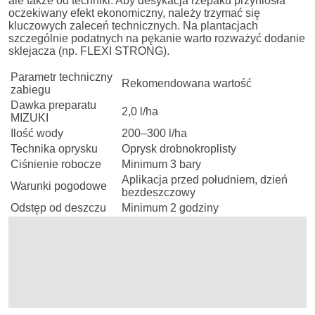
ale także od techniki. Aby desykacja rzepaku przyniosła
oczekiwany efekt ekonomiczny, należy trzymać się
kluczowych zaleceń technicznych. Na plantacjach
szczególnie podatnych na pękanie warto rozważyć dodanie
sklejacza (np. FLEXI STRONG).
Parametr techniczny
Rekomendowana wartość
zabiegu
Dawka preparatu
2,0 l/ha
MIZUKI
Ilość wody
200–300 l/ha
Technika oprysku
Oprysk drobnokroplisty
Ciśnienie robocze
Minimum 3 bary
Aplikacja przed południem, dzień
Warunki pogodowe
bezdeszczowy
Odstęp od deszczu
Minimum 2 godziny