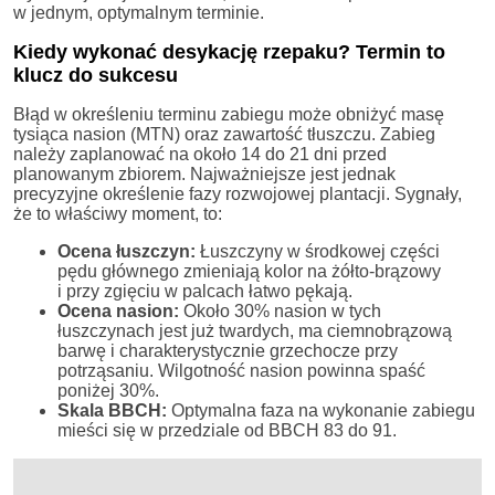
w jednym, optymalnym terminie.
Kiedy wykonać desykację rzepaku? Termin to
klucz do sukcesu
Błąd w określeniu terminu zabiegu może obniżyć masę
tysiąca nasion (MTN) oraz zawartość tłuszczu. Zabieg
należy zaplanować na około 14 do 21 dni przed
planowanym zbiorem. Najważniejsze jest jednak
precyzyjne określenie fazy rozwojowej plantacji. Sygnały,
że to właściwy moment, to:
Ocena łuszczyn:
Łuszczyny w środkowej części
pędu głównego zmieniają kolor na żółto-brązowy
i przy zgięciu w palcach łatwo pękają.
Ocena nasion:
Około 30% nasion w tych
łuszczynach jest już twardych, ma ciemnobrązową
barwę i charakterystycznie grzechocze przy
potrząsaniu. Wilgotność nasion powinna spaść
poniżej 30%.
Skala BBCH:
Optymalna faza na wykonanie zabiegu
mieści się w przedziale od BBCH 83 do 91.