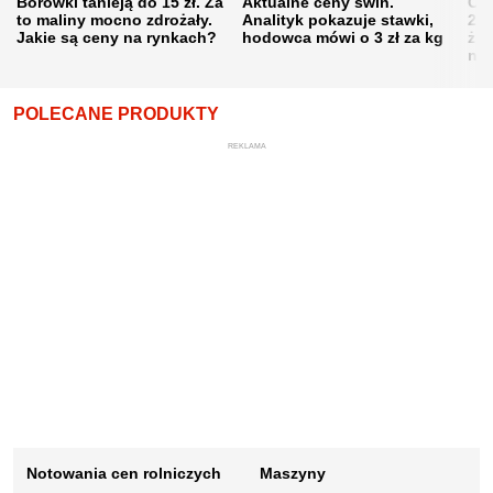
Borówki tanieją do 15 zł. Za
Aktualne ceny świń.
Cen
to maliny mocno zdrożały.
Analityk pokazuje stawki,
202
Jakie są ceny na rynkach?
hodowca mówi o 3 zł za kg
żni
nie
POLECANE PRODUKTY
REKLAMA
Notowania cen rolniczych
Maszyny