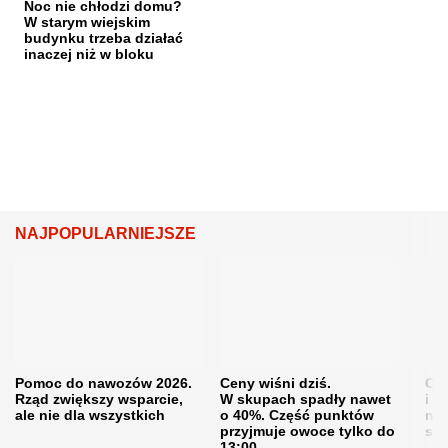
Noc nie chłodzi domu?
W starym wiejskim
budynku trzeba działać
inaczej niż w bloku
NAJPOPULARNIEJSZE
Pomoc do nawozów 2026.
Ceny wiśni dziś.
Cen
Rząd zwiększy wsparcie,
W skupach spadły nawet
i s
ale nie dla wszystkich
o 40%. Część punktów
naw
przyjmuje owoce tylko do
sku
13:00