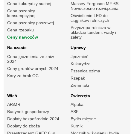
Cena kukurydzy suchej
Massey Ferguson MF 6S.
Nowoczesne rozwiązania
Cena pszenicy
konsumpcyjnej
Oświetlenie LED do
ciągników rolniczych
Cena pszenicy paszowej
Przyczepa rolnicza w
Cena rzepaku
układzie tandem: wady i
Ceny nawozów
zalety
Na czasie
Uprawy
Cena jęczmienia ze żniw
Jęczmień
2024
Kukurydza
Ceny gruntów ornych 2024
Pszenica ozima
Kary za brak OC
Rzepak
Ziemniaki
Wieś
Zwierzęta
ARiMR
Alpaka
Budynek gospodarczy
ASF
Dopłaty bezpośrednie 2024
Bydło mięsne
Dopłaty do zboża
Kurnik
Przestrzegasz GAEC 6 w
Mocznik w żywieniu bydła