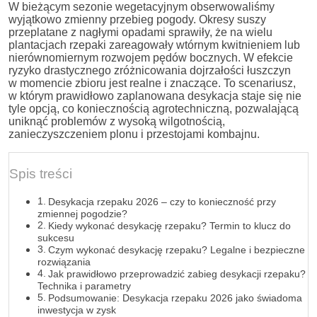
W bieżącym sezonie wegetacyjnym obserwowaliśmy
wyjątkowo zmienny przebieg pogody. Okresy suszy
przeplatane z nagłymi opadami sprawiły, że na wielu
plantacjach rzepaki zareagowały wtórnym kwitnieniem lub
nierównomiernym rozwojem pędów bocznych. W efekcie
ryzyko drastycznego zróżnicowania dojrzałości łuszczyn
w momencie zbioru jest realne i znaczące. To scenariusz,
w którym prawidłowo zaplanowana desykacja staje się nie
tyle opcją, co koniecznością agrotechniczną, pozwalającą
uniknąć problemów z wysoką wilgotnością,
zanieczyszczeniem plonu i przestojami kombajnu.
Spis treści
Desykacja rzepaku 2026 – czy to konieczność przy
zmiennej pogodzie?
Kiedy wykonać desykację rzepaku? Termin to klucz do
sukcesu
Czym wykonać desykację rzepaku? Legalne i bezpieczne
rozwiązania
Jak prawidłowo przeprowadzić zabieg desykacji rzepaku?
Technika i parametry
Podsumowanie: Desykacja rzepaku 2026 jako świadoma
inwestycja w zysk