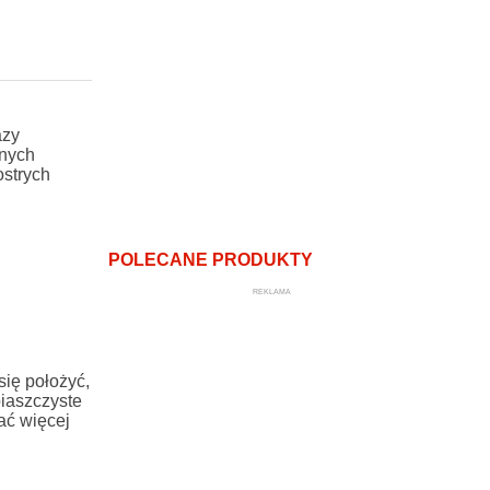
azy
lnych
ostrych
POLECANE PRODUKTY
REKLAMA
się położyć,
piaszczyste
ać więcej