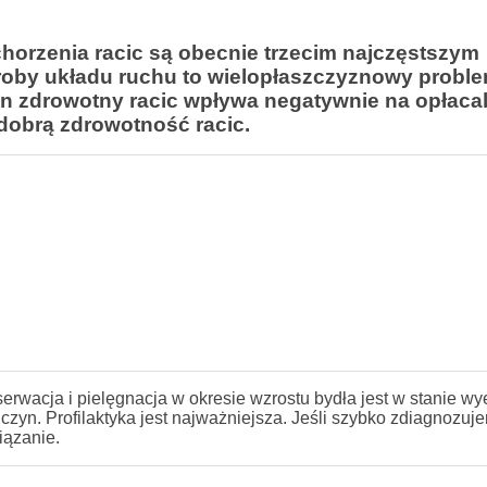
chorzenia racic są obecnie trzecim najczęstszym
oby układu ruchu to wielopłaszczyznowy proble
n zdrowotny racic wpływa negatywnie na opłaca
dobrą zdrowotność racic.
erwacja i pielęgnacja w okresie wzrostu bydła jest w stanie w
zyn. Profilaktyka jest najważniejsza. Jeśli szybko zdiagnozuj
iązanie.