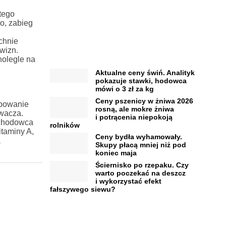
tego
o, zabieg
chnie
wizn.
nolegle na
Aktualne ceny świń. Analityk
pokazuje stawki, hodowca
mówi o 3 zł za kg
Ceny pszenicy w żniwa 2026
bowanie
rosną, ale mokre żniwa
żwacza.
i potrącenia niepokoją
o hodowca
rolników
taminy A,
Ceny bydła wyhamowały.
a
Skupy płacą mniej niż pod
koniec maja
Ściernisko po rzepaku. Czy
warto poczekać na deszcz
i wykorzystać efekt
fałszywego siewu?