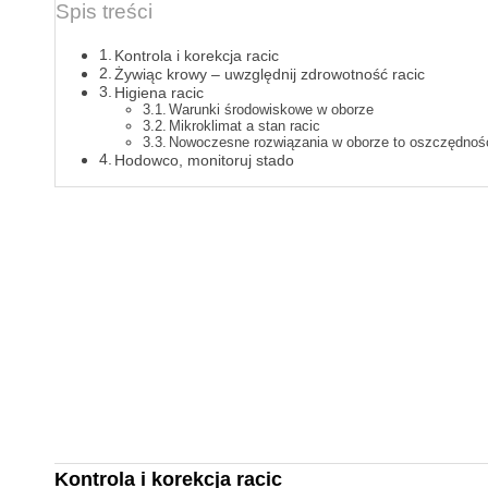
Spis treści
Kontrola i korekcja racic
Żywiąc krowy – uwzględnij zdrowotność racic
Higiena racic
Warunki środowiskowe w oborze
Mikroklimat a stan racic
Nowoczesne rozwiązania w oborze to oszczędnoś
Hodowco, monitoruj stado
Kontrola i korekcja racic