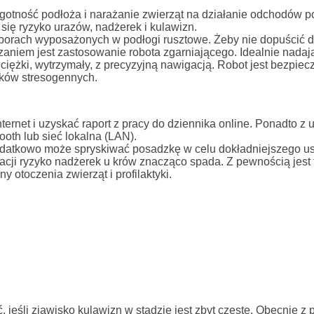
lgotność podłoża i narażanie zwierząt na działanie odchodów 
się ryzyko urazów, nadżerek i kulawizn.
borach wyposażonych w podłogi rusztowe. Żeby nie dopuścić d
aniem jest zastosowanie robota zgarniającego. Idealnie nadaj
t ciężki, wytrzymały, z precyzyjną nawigacją. Robot jest bezpiec
ików stresogennych.
net i uzyskać raport z pracy do dziennika online. Ponadto z
ooth lub sieć lokalna (LAN).
odatkowo może spryskiwać posadzkę w celu dokładniejszego u
acji ryzyko nadżerek u krów znacząco spada. Z pewnością jest 
 otoczenia zwierząt i profilaktyki.
eśli zjawisko kulawizn w stadzie jest zbyt częste. Obecnie z