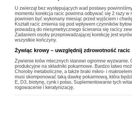
U zwierząt bez występujących wad postawy powinniśmy 
momentu korekcja racic powinna odbywać się 2 razy w ro
powinien być wykonany miesiąc przed wyjściem i chwil
Kształt racic zmienia się pod wpływem czynników bytowy
prowadzą do niesymetrycznego ścierania się racicy ze
Zadaniem osoby przeprowadzającej korekcję jest wyrówn
wszystkie kończyny.
Żywiąc krowy – uwzględnij zdrowotność racic
Żywienie krów mlecznych stanowi ogromne wyzwanie.
produkcyjne na składniki pokarmowe. Bardzo łatwo moż
Choroby metaboliczne, a także braki mikro- i makroel
musi skomponować taką dawkę pokarmową, która będzie 
E, D3, biotynę, cynk i potas. Suplementowanie tych wi
rogowacenie i keratynizację.