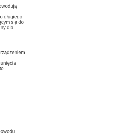
powodują
o długiego
ącym się do
zny dla
 urządzeniem
sunięcia
to
 powodu