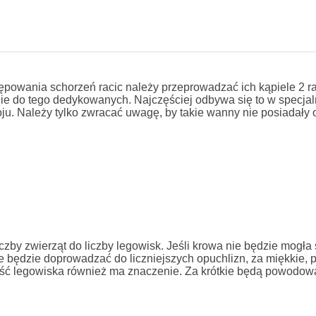
tępowania schorzeń racic należy przeprowadzać ich kąpiele 2 r
ie do tego dedykowanych. Najczęściej odbywa się to w specja
u. Należy tylko zwracać uwagę, by takie wanny nie posiadały 
by zwierząt do liczby legowisk. Jeśli krowa nie będzie mogła 
e będzie doprowadzać do liczniejszych opuchlizn, za miękkie, 
ugość legowiska również ma znaczenie. Za krótkie będą powodow