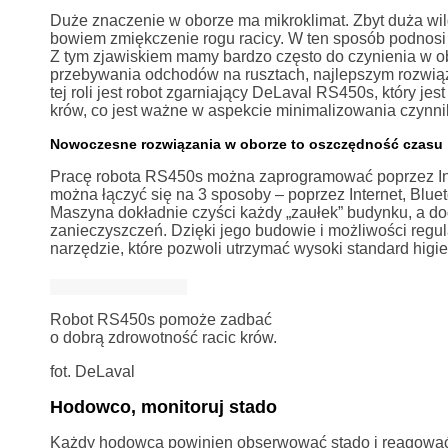
Duże znaczenie w oborze ma mikroklimat. Zbyt duża wi
bowiem zmiękczenie rogu racicy. W ten sposób podnosi 
Z tym zjawiskiem mamy bardzo często do czynienia w o
przebywania odchodów na rusztach, najlepszym rozwiąz
tej roli jest robot zgarniający DeLaval RS450s, który jes
krów, co jest ważne w aspekcie minimalizowania czynn
Nowoczesne rozwiązania w oborze to oszczędność czasu
Pracę robota RS450s można zaprogramować poprzez Inter
można łączyć się na 3 sposoby ‒ poprzez Internet, Bluet
Maszyna dokładnie czyści każdy „zaułek” budynku, a d
zanieczyszczeń. Dzięki jego budowie i możliwości regul
narzędzie, które pozwoli utrzymać wysoki standard higieny
Robot RS450s pomoże zadbać
o dobrą zdrowotność racic krów.
fot. DeLaval
Hodowco, monitoruj stado
Każdy hodowca powinien obserwować stado i reagować, j