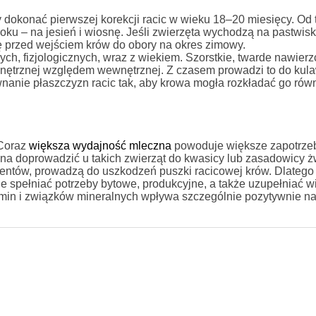
dokonać pierwszej korekcji racic w wieku 18‒20 miesięcy. Od 
ku ‒ na jesień i wiosnę. Jeśli zwierzęta wychodzą na pastwisk
ę przed wejściem krów do obory na okres zimowy.
ch, fizjologicznych, wraz z wiekiem. Szorstkie, twarde nawierz
wnętrznej względem wewnętrznej. Z czasem prowadzi to do kula
anie płaszczyzn racic tak, aby krowa mogła rozkładać go rów
 Coraz
większa wydajność mleczna
powoduje większe zapotrze
na doprowadzić u takich zwierząt do kwasicy lub zasadowicy 
ementów, prowadzą do uszkodzeń puszki racicowej krów. Dlateg
spełniać potrzeby bytowe, produkcyjne, a także uzupełniać wi
tamin i związków mineralnych wpływa szczególnie pozytywnie n