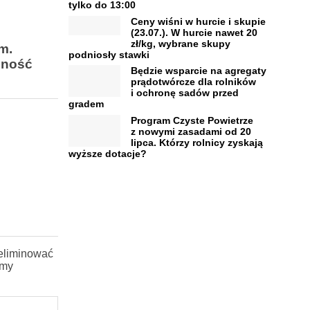
tylko do 13:00
Ceny wiśni w hurcie i skupie
(23.07.). W hurcie nawet 20
zł/kg, wybrane skupy
m.
podniosły stawki
lność
Będzie wsparcie na agregaty
prądotwórcze dla rolników
i ochronę sadów przed
gradem
Program Czyste Powietrze
z nowymi zasadami od 20
lipca. Którzy rolnicy zyskają
wyższe dotacje?
yeliminować
emy