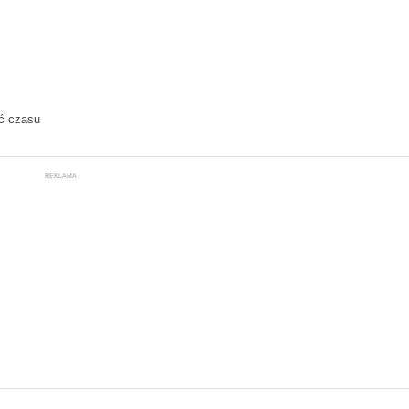
ć czasu
REKLAMA