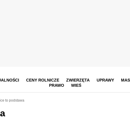
UALNOŚCI
CENY ROLNICZE
ZWIERZĘTA
UPRAWY
MAS
PRAWO
WIEŚ
ice to podstawa
wa