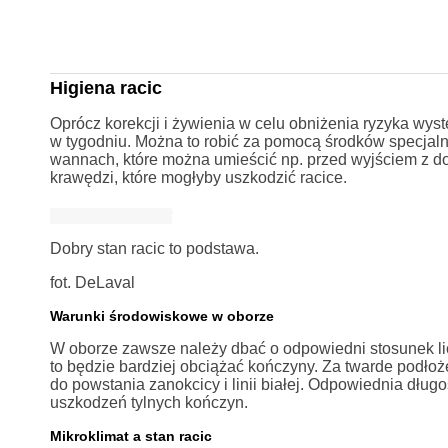
Higiena racic
Oprócz korekcji i żywienia w celu obniżenia ryzyka wys
w tygodniu. Można to robić za pomocą środków specjaln
wannach, które można umieścić np. przed wyjściem z doj
krawędzi, które mogłyby uszkodzić racice.
Dobry stan racic to podstawa.
fot. DeLaval
Warunki środowiskowe w oborze
W oborze zawsze należy dbać o odpowiedni stosunek licz
to będzie bardziej obciążać kończyny. Za twarde podłoż
do powstania zanokcicy i linii białej. Odpowiednia dł
uszkodzeń tylnych kończyn.
Mikroklimat a stan racic