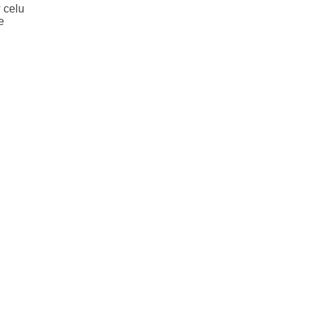
 celu
e