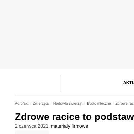
AKT
Agrofakt
Zwierzęta
Hodowla zwierząt
Bydło mleczne
Zdrowe rac
Zdrowe racice to podsta
2 czerwca 2021
,
materiały firmowe