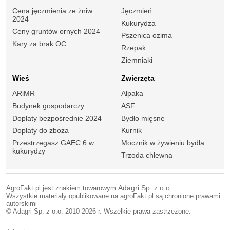
Cena jęczmienia ze żniw
Jęczmień
2024
Kukurydza
Ceny gruntów ornych 2024
Pszenica ozima
Kary za brak OC
Rzepak
Ziemniaki
Wieś
Zwierzęta
ARiMR
Alpaka
Budynek gospodarczy
ASF
Dopłaty bezpośrednie 2024
Bydło mięsne
Dopłaty do zboża
Kurnik
Przestrzegasz GAEC 6 w
Mocznik w żywieniu bydła
kukurydzy
Trzoda chlewna
AgroFakt.pl jest znakiem towarowym
Adagri Sp. z o.o.
Wszystkie materiały opublikowane na agroFakt.pl są chronione prawami
autorskimi
© Adagri Sp. z o.o. 2010-2026 r. Wszelkie prawa zastrzeżone.