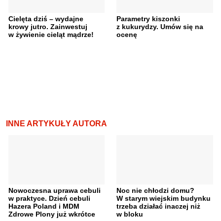
Cielęta dziś – wydajne
Parametry kiszonki
krowy jutro. Zainwestuj
z kukurydzy. Umów się na
w żywienie cieląt mądrze!
ocenę
INNE ARTYKUŁY AUTORA
Nowoczesna uprawa cebuli
Noc nie chłodzi domu?
w praktyce. Dzień cebuli
W starym wiejskim budynku
Hazera Poland i MDM
trzeba działać inaczej niż
Zdrowe Plony już wkrótce
w bloku