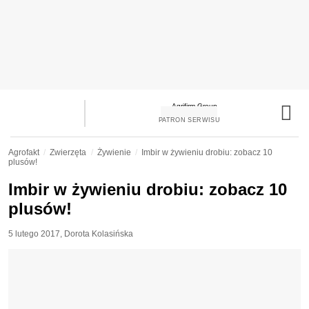
PATRON SERWISU
Agrofakt
Zwierzęta
Żywienie
Imbir w żywieniu drobiu: zobacz 10
plusów!
Imbir w żywieniu drobiu: zobacz 10
plusów!
5 lutego 2017
,
Dorota Kolasińska