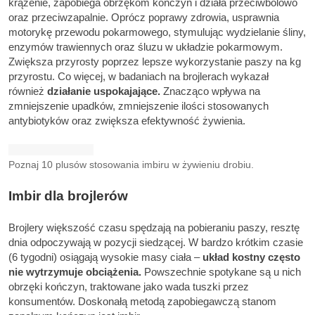
krążenie, zapobiega obrzękom kończyn i działa przeciwbólowo
oraz przeciwzapalnie. Oprócz poprawy zdrowia, usprawnia
motorykę przewodu pokarmowego, stymulując wydzielanie śliny,
enzymów trawiennych oraz śluzu w układzie pokarmowym.
Zwiększa przyrosty poprzez lepsze wykorzystanie paszy na kg
przyrostu. Co więcej, w badaniach na brojlerach wykazał
również
działanie uspokajające.
Znacząco wpływa na
zmniejszenie upadków, zmniejszenie ilości stosowanych
antybiotyków oraz zwiększa efektywność żywienia.
Poznaj 10 plusów stosowania imbiru w żywieniu drobiu.
Imbir dla brojlerów
Brojlery większość czasu spędzają na pobieraniu paszy, resztę
dnia odpoczywają w pozycji siedzącej. W bardzo krótkim czasie
(6 tygodni) osiągają wysokie masy ciała –
układ kostny często
nie wytrzymuje obciążenia.
Powszechnie spotykane są u nich
obrzęki kończyn, traktowane jako wada tuszki przez
konsumentów. Doskonałą metodą zapobiegawczą stanom