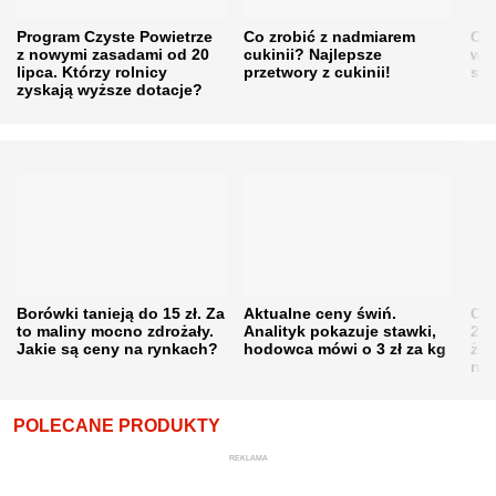
Program Czyste Powietrze
Co zrobić z nadmiarem
Cen
z nowymi zasadami od 20
cukinii? Najlepsze
w h
lipca. Którzy rolnicy
przetwory z cukinii!
się
zyskają wyższe dotacje?
Borówki tanieją do 15 zł. Za
Aktualne ceny świń.
Cen
to maliny mocno zdrożały.
Analityk pokazuje stawki,
202
Jakie są ceny na rynkach?
hodowca mówi o 3 zł za kg
żni
nie
POLECANE PRODUKTY
REKLAMA