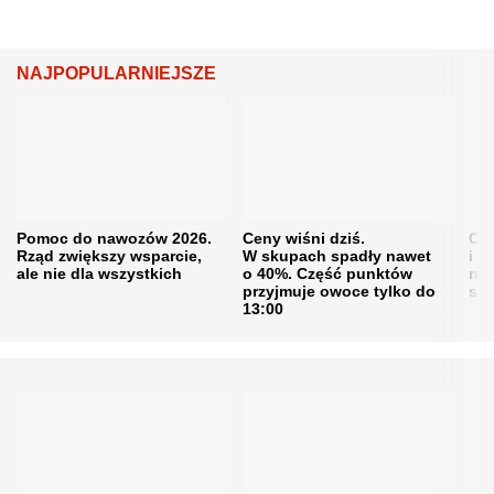
NAJPOPULARNIEJSZE
Pomoc do nawozów 2026.
Ceny wiśni dziś.
Cen
Rząd zwiększy wsparcie,
W skupach spadły nawet
i s
ale nie dla wszystkich
o 40%. Część punktów
naw
przyjmuje owoce tylko do
sku
13:00