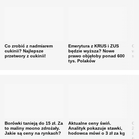
Co zrobić z nadmiarem
Emerytura z KRUS i ZUS
Cen
cukinii? Najlepsze
będzie wyższa? Nowe
w h
przetwory z cukinii!
prawo objęłoby ponad 600
się
tys. Polaków
Borówki tanieją do 15 zł. Za
Aktualne ceny świń.
Cen
to maliny mocno zdrożały.
Analityk pokazuje stawki,
202
Jakie są ceny na rynkach?
hodowca mówi o 3 zł za kg
żni
nie