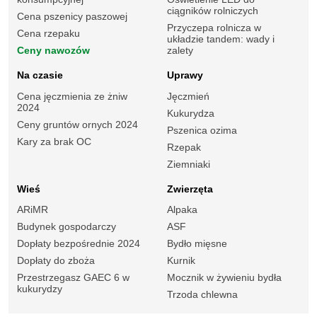
ciągników rolniczych
Cena pszenicy paszowej
Przyczepa rolnicza w
Cena rzepaku
układzie tandem: wady i
Ceny nawozów
zalety
Na czasie
Uprawy
Cena jęczmienia ze żniw
Jęczmień
2024
Kukurydza
Ceny gruntów ornych 2024
Pszenica ozima
Kary za brak OC
Rzepak
Ziemniaki
Wieś
Zwierzęta
ARiMR
Alpaka
Budynek gospodarczy
ASF
Dopłaty bezpośrednie 2024
Bydło mięsne
Dopłaty do zboża
Kurnik
Przestrzegasz GAEC 6 w
Mocznik w żywieniu bydła
kukurydzy
Trzoda chlewna