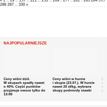
«
1
...
29
...
157
...
221
...
253
...
269
..
277
..
281
..
283
284
285
286
287
...
330
»
NAJPOPULARNIEJSZE
Ceny wiśni dziś.
Ceny wiśni w hurcie
Będ
W skupach spadły nawet
i skupie (23.07.). W hurcie
agr
o 40%. Część punktów
nawet 20 zł/kg, wybrane
rol
przyjmuje owoce tylko do
skupy podniosły stawki
pr
13:00