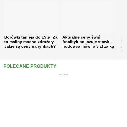
Borówki tanieją do 15 zł. Za
Aktualne ceny świń.
Cen
to maliny mocno zdrożały.
Analityk pokazuje stawki,
202
Jakie są ceny na rynkach?
hodowca mówi o 3 zł za kg
żni
nie
POLECANE PRODUKTY
REKLAMA