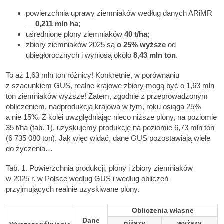
powierzchnia uprawy ziemniaków według danych ARiMR
—
0,211 mln ha
;
uśrednione plony ziemniaków
40 t/ha
;
zbiory ziemniaków 2025 są
o 25% wyższe
od
ubiegłorocznych i wyniosą około
8,43 mln ton
.
To aż 1,63 mln ton różnicy! Konkretnie, w porównaniu
z szacunkiem GUS, realne krajowe zbiory mogą być o 1,63 mln
ton ziemniaków wyższe! Zatem, zgodnie z przeprowadzonym
obliczeniem, nadprodukcja krajowa w tym, roku osiąga 25%
a nie 15%. Z kolei uwzględniając nieco niższe plony, na poziomie
35 t/ha (tab. 1), uzyskujemy produkcję na poziomie 6,73 mln ton
(6 735 080 ton). Jak więc widać, dane GUS pozostawiają wiele
do życzenia…
Tab. 1. Powierzchnia produkcji, plony i zbiory ziemniaków
w 2025 r. w Polsce według GUS i według obliczeń
przyjmujących realnie uzyskiwane plony.
Obliczenia własne
Dane
niższy
wyższy