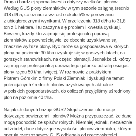
Druga i bardziej sporna kwestia dotyczy wielkości plonów.
Według GUS plony ziemniaków w tym sezonie osiągną średnio
318 dt/ha, co oznacza wzrost o około 5% w porównaniu
z ubiegłorocznymi wynikami. W przeliczeniu 318 dt/ha to 31,8
ton z 1 hektara. I tu zaczyna się problem i kwestia dyskusji.
Bowiem, każdy kto zajmuje się profesjonalną uprawą
ziemniaków z pewnością wie, że obecnie uzyskiwane są
znacznie wyższe plony. Być może są gospodarstwa w których
plony na poziomie 30 t/ha uzyskuje się w gorszych latach, na
gorszych stanowiskach, na części plantacji. Jednakże ci, którzy
zajmują się profesjonalną uprawą tego gatunku potrafią osiągać
plony rzędu 50 t/ha i więcej. W rozmowie z praktykiem —
Piotrem Górskim z firmy Polski Ziemniak i dyskusji na temat
potencjalnych średnich plonów uzyskiwanych aktualnie
w polskich gospodarstwach, do obliczeń przyjęliśmy uśredniony
plon na poziomie 40 t/ha.
Na jakich danych bazuje GUS? Skąd czerpie informacje
dotyczące powierzchni i plonów? Można przypuszczać, że dane
mogą pochodzić ze spisów rolnych. Niemniej jednak, niezależnie
od źródeł, dane dotyczące wysokości plonów ziemniaka, którymi
operują rzeczoznawcy GUS odbiegają od rzeczywistości,