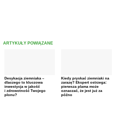
ARTYKUŁY POWIĄZANE
Desykacja ziemniaka –
Kiedy pryskać ziemniaki na
dlaczego to kluczowa
zarazę? Ekspert ostrzega:
inwestycja w jakość
pierwsza plama może
i zdrowotność Twojego
oznaczać, że jest już za
plonu?
późno