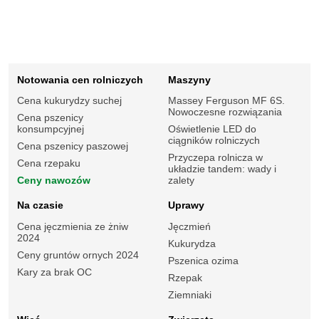
Notowania cen rolniczych
Maszyny
Cena kukurydzy suchej
Massey Ferguson MF 6S.
Nowoczesne rozwiązania
Cena pszenicy
konsumpcyjnej
Oświetlenie LED do
ciągników rolniczych
Cena pszenicy paszowej
Przyczepa rolnicza w
Cena rzepaku
układzie tandem: wady i
Ceny nawozów
zalety
Na czasie
Uprawy
Cena jęczmienia ze żniw
Jęczmień
2024
Kukurydza
Ceny gruntów ornych 2024
Pszenica ozima
Kary za brak OC
Rzepak
Ziemniaki