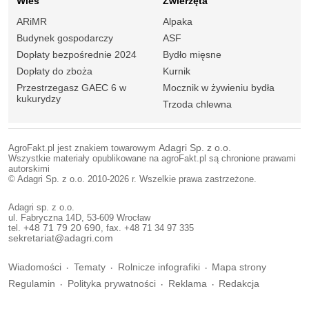
Wieś
Zwierzęta
ARiMR
Alpaka
Budynek gospodarczy
ASF
Dopłaty bezpośrednie 2024
Bydło mięsne
Dopłaty do zboża
Kurnik
Przestrzegasz GAEC 6 w
Mocznik w żywieniu bydła
kukurydzy
Trzoda chlewna
AgroFakt.pl jest znakiem towarowym
Adagri Sp. z o.o.
Wszystkie materiały opublikowane na agroFakt.pl są chronione prawami
autorskimi
© Adagri Sp. z o.o. 2010-2026 r. Wszelkie prawa zastrzeżone.
Adagri sp. z o.o.
ul. Fabryczna 14D, 53-609 Wrocław
tel.
+48 71 79 20 690
, fax. +48 71 34 97 335
sekretariat@adagri.com
Wiadomości
Tematy
Rolnicze infografiki
Mapa strony
Regulamin
Polityka prywatności
Reklama
Redakcja