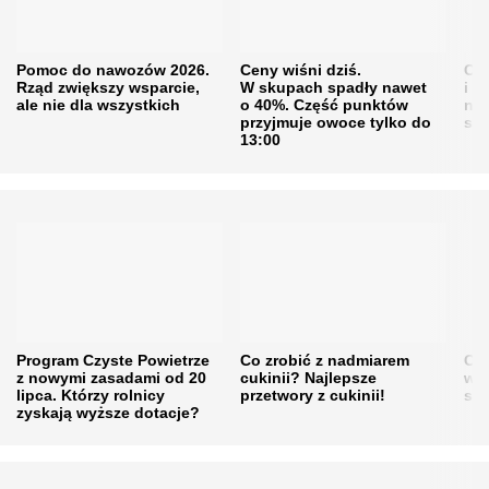
Pomoc do nawozów 2026.
Ceny wiśni dziś.
Cen
Rząd zwiększy wsparcie,
W skupach spadły nawet
i s
ale nie dla wszystkich
o 40%. Część punktów
naw
przyjmuje owoce tylko do
sku
13:00
Program Czyste Powietrze
Co zrobić z nadmiarem
Cen
z nowymi zasadami od 20
cukinii? Najlepsze
w h
lipca. Którzy rolnicy
przetwory z cukinii!
się
zyskają wyższe dotacje?