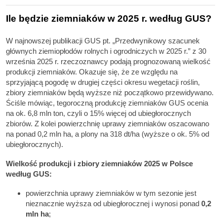
Ile będzie ziemniaków w 2025 r. według GUS?
W najnowszej publikacji GUS pt. „Przedwynikowy szacunek
głównych ziemiopłodów rolnych i ogrodniczych w 2025 r.” z 30
września 2025 r. rzeczoznawcy podają prognozowaną wielkość
produkcji ziemniaków. Okazuje się, że ze względu na
sprzyjającą pogodę w drugiej części okresu wegetacji roślin,
zbiory ziemniaków będą wyższe niż początkowo przewidywano.
Ściśle mówiąc, tegoroczną produkcję ziemniaków GUS ocenia
na ok. 6,8 mln ton, czyli o 15% więcej od ubiegłorocznych
zbiorów. Z kolei powierzchnię uprawy ziemniaków oszacowano
na ponad 0,2 mln ha, a plony na 318 dt/ha (wyższe o ok. 5% od
ubiegłorocznych).
Wielkość produkcji i zbiory ziemniaków 2025 w Polsce
według GUS:
powierzchnia uprawy ziemniaków w tym sezonie jest
nieznacznie wyższa od ubiegłorocznej i wynosi ponad
0,2
mln ha
;