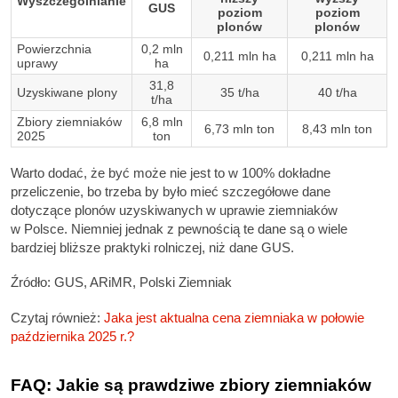
Wyszczególnianie
GUS
poziom
poziom
plonów
plonów
Powierzchnia
0,2 mln
0,211 mln ha
0,211 mln ha
uprawy
ha
31,8
Uzyskiwane plony
35 t/ha
40 t/ha
t/ha
Zbiory ziemniaków
6,8 mln
6,73 mln ton
8,43 mln ton
2025
ton
Warto dodać, że być może nie jest to w 100% dokładne
przeliczenie, bo trzeba by było mieć szczegółowe dane
dotyczące plonów uzyskiwanych w uprawie ziemniaków
w Polsce. Niemniej jednak z pewnością te dane są o wiele
bardziej bliższe praktyki rolniczej, niż dane GUS.
Źródło: GUS, ARiMR, Polski Ziemniak
Czytaj również:
Jaka jest aktualna cena ziemniaka w połowie
października 2025 r.?
FAQ: Jakie są prawdziwe zbiory ziemniaków