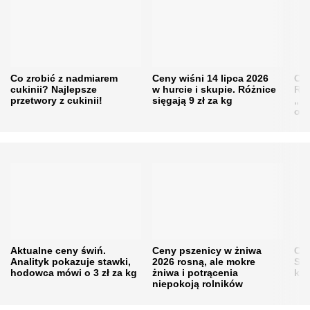
Co zrobić z nadmiarem
Ceny wiśni 14 lipca 2026
Cen
cukinii? Najlepsze
w hurcie i skupie. Różnice
Rol
przetwory z cukinii!
sięgają 9 zł za kg
„pe
obn
Aktualne ceny świń.
Ceny pszenicy w żniwa
Ce
Analityk pokazuje stawki,
2026 rosną, ale mokre
Sku
hodowca mówi o 3 zł za kg
żniwa i potrącenia
kon
niepokoją rolników