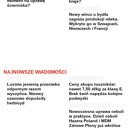
moment na uprawę
kraje?
ścierniska?
Nowy wirus u bydła
zagraża produkcji mleka.
Wykryto go w Szwajcarii,
Niemczech i Francji
NAJNOWSZE WIADOMOŚCI
Luximo jesienią przeciwko
Ceny skupu tuczników:
odpornym rasom
nawet 7,50 zł/kg za klasę E.
wyczyńca. Niemcy
Brak świń napędza kolejne
czasowo dopuściły
podwyżki
herbicyd
Nowoczesna uprawa cebuli
w praktyce. Dzień cebuli
Hazera Poland i MDM
Zdrowe Plony już wkrótce