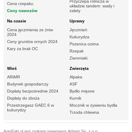
Przyczepa rolnicza w
Cena rzepaku
układzie tandem: wady i
Ceny nawozów
zalety
Na czasie
Uprawy
Cena jęczmienia ze żniw
Jęczmień
2024
Kukurydza
Ceny gruntów ornych 2024
Pszenica ozima
Kary za brak OC
Rzepak
Ziemniaki
Wieś
Zwierzęta
ARiMR
Alpaka
Budynek gospodarczy
ASF
Dopłaty bezpośrednie 2024
Bydło mięsne
Dopłaty do zboża
Kurnik
Przestrzegasz GAEC 6 w
Mocznik w żywieniu bydła
kukurydzy
Trzoda chlewna
AgroFakt.pl jest znakiem towarowym
Adagri Sp. z o.o.