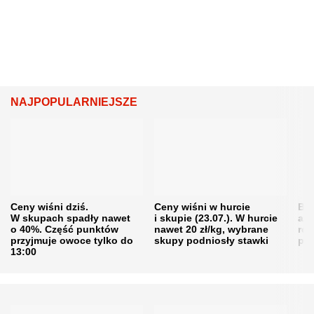
NAJPOPULARNIEJSZE
Ceny wiśni dziś.
Ceny wiśni w hurcie
Będ
W skupach spadły nawet
i skupie (23.07.). W hurcie
agr
o 40%. Część punktów
nawet 20 zł/kg, wybrane
rol
przyjmuje owoce tylko do
skupy podniosły stawki
pr
13:00