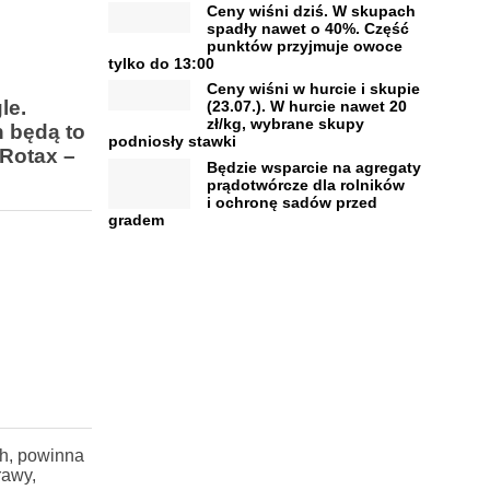
Ceny wiśni dziś. W skupach
spadły nawet o 40%. Część
punktów przyjmuje owoce
tylko do 13:00
Ceny wiśni w hurcie i skupie
le.
(23.07.). W hurcie nawet 20
zł/kg, wybrane skupy
h będą to
podniosły stawki
 Rotax –
Będzie wsparcie na agregaty
prądotwórcze dla rolników
i ochronę sadów przed
gradem
ch, powinna
rawy,