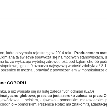
, która otrzymała rejestrację w 2014 roku.
Producentem mate
 Odmiana ta świetnie sprawdza się na mocnych stanowiskach, ja
na to, że wykazuje wybitną zdrowotność pod kątem chorób pod
stopniowej, gdzie 9 oznacza najwyższą wartość zdobyła aż 8,1
li) pszenicę tę można uprawiać z powodzeniem w monokulturze 
 dane COBORU
ku, a już wpisała się na listę zalecanych odmian (LZO)
klimatyczno-glebowe, przez co jest szeroko zalecana prze
ojewództwie: lubelskim, kujawsko – pomorskim, mazowieckim, 
achodnio – pomorskim. Pszenica Rotax ma znakomitą adaptację