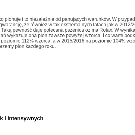
o plonuje i to niezależnie od panujących warunków. W przypa
 gwarancję, że również w tak ekstremalnych latach jak w 2012/
 Taką pewność daje polecana pszenica ozima Rotax. W wynik
ń wykazuje ona plon zawsze powyżej wzorca. I co warte podkr
a poziomie 112% wzorca, a w 2015/2016 na poziomie 104% wzo
rzemy plon każdego roku.
k i intensywnych