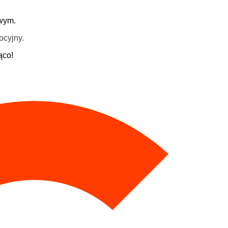
wym.
ocyjny.
ąco!