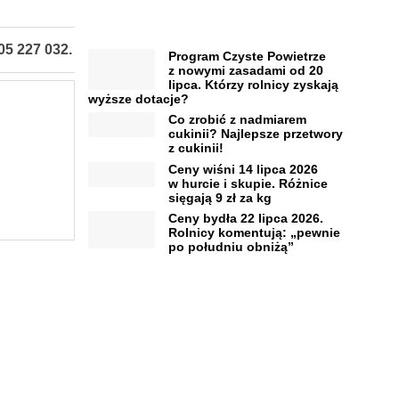
05 227 032.
Program Czyste Powietrze
z nowymi zasadami od 20
lipca. Którzy rolnicy zyskają
wyższe dotacje?
Co zrobić z nadmiarem
cukinii? Najlepsze przetwory
z cukinii!
Ceny wiśni 14 lipca 2026
w hurcie i skupie. Różnice
sięgają 9 zł za kg
Ceny bydła 22 lipca 2026.
Rolnicy komentują: „pewnie
po południu obniżą”