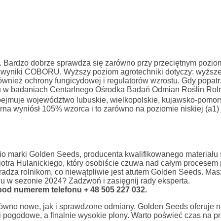
 Bardzo dobrze sprawdza się zarówno przy przeciętnym pozio
 to wyniki COBORU. Wyższy poziom agrotechniki dotyczy: wyższ
ównież ochrony fungicydowej i regulatorów wzrostu. Gdy popat
du w badaniach Centarlnego Ośrodka Badań Odmian Roślin Rol
obejmuje województwo lubuskie, wielkopolskie, kujawsko-pomor
a wyniósł 105% wzorca i to zarówno na poziomie niskiej (a1) 
lio marki Golden Seeds, producenta kwalifikowanego materiału
iotra Hulanickiego, który osobiście czuwa nad całym procesem 
radza rolnikom, co niewątpliwie jest atutem Golden Seeds. Mas
u w sezonie 2024? Zadzwoń i zasięgnij rady eksperta.
pod numerem telefonu + 48 505 227 032.
równo nowe, jak i sprawdzone odmiany. Golden Seeds oferuje n
 pogodowe, a finalnie wysokie plony. Warto poświeć czas na pr