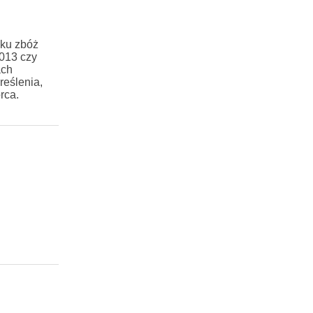
dku zbóż
2013 czy
ach
eślenia,
rca.