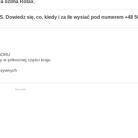
ca ozima Rotax
.
owiedz się, co, kiedy i za ile wysiać pod numerem +48 5
OBORU
 w północnej części kraju
ensywnych
REKLAMA