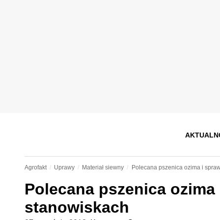
AKTUALN
Agrofakt
Uprawy
Materiał siewny
Polecana pszenica ozima i spra
Polecana pszenica ozima
stanowiskach