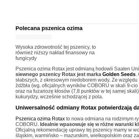
Polecana pszenica ozima
Wysoka zdrowotność tej pszenicy, to
również niższy nakład finansowy na
fungicydy
Pszenica ozima Rotax jest odmianą hodowli Saaten Union
siewnego pszenicy Rotax jest marka
Golden Seeds
.
słabszych, z okresowym niedoborem wody. Ze względu 
źdźbła (wg. oficjalnych wyników COBORU w skali 9-cio 
oraz na fuzariozę kłosów (7,8 punktów w tej samej ska
kukurydzy, wcześnie schodzącej z pola.
Uniwersalność odmiany Rotax potwierdzają
Pszenica ozima Rotax
to nowa odmiana na rodzimym ryn
COBORU.
Idealnie wpasowuje się w różne warunki 
Oficjalną rekomendację uprawy tej pszenicy mamy w w
śląskim, warmińsko – mazurskim, wielkopolskim oraz z