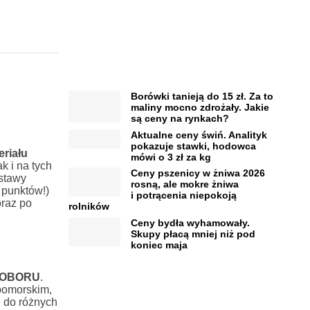
Borówki tanieją do 15 zł. Za to
maliny mocno zdrożały. Jakie
są ceny na rynkach?
Aktualne ceny świń. Analityk
pokazuje stawki, hodowca
riału
mówi o 3 zł za kg
k i na tych
Ceny pszenicy w żniwa 2026
stawy
rosną, ale mokre żniwa
 punktów!)
i potrącenia niepokoją
oraz po
rolników
Ceny bydła wyhamowały.
Skupy płacą mniej niż pod
koniec maja
z COBORU
.
pomorskim,
 do różnych