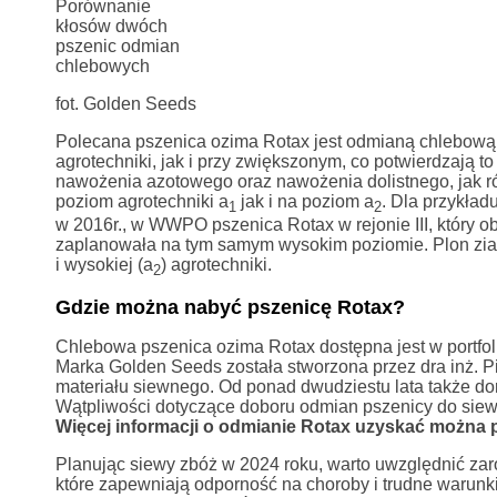
Porównanie
kłosów dwóch
pszenic odmian
chlebowych
fot. Golden Seeds
Polecana pszenica ozima Rotax jest odmianą chlebową.
agrotechniki, jak i przy zwiększonym, co potwierdzają
nawożenia azotowego oraz nawożenia dolistnego, jak r
poziom agrotechniki a
jak i na poziom a
. Dla przykła
1
2
w 2016r., w WWPO pszenica Rotax w rejonie III, który 
zaplanowała na tym samym wysokim poziomie. Plon ziarn
i wysokiej (a
) agrotechniki.
2
Gdzie można nabyć pszenicę Rotax?
Chlebowa pszenica ozima Rotax dostępna jest w portfo
Marka Golden Seeds została stworzona przez dra inż. P
materiału siewnego. Od ponad dwudziestu lata także do
Wątpliwości dotyczące doboru odmian pszenicy do siew
Więcej informacji o odmianie Rotax uzyskać można 
Planując siewy zbóż w 2024 roku, warto uwzględnić za
które zapewniają odporność na choroby i trudne warunki