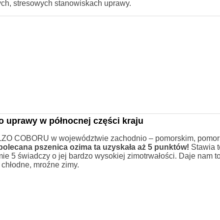
ych, stresowych stanowiskach uprawy.
o uprawy w północnej części kraju
a LZO COBORU w województwie zachodnio – pomorskim, pomor
 polecana pszenica ozima ta uzyskała aż 5 punktów!
Stawia t
e 5 świadczy o jej bardzo wysokiej zimotrwałości. Daje nam 
 chłodne, mroźne zimy.