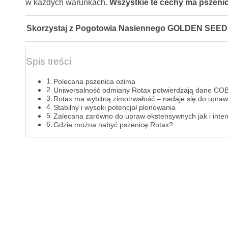
w każdych warunkach.
Wszystkie te cechy ma pszeni
Skorzystaj z Pogotowia Nasiennego GOLDEN SEEDS. D
Spis treści
Polecana pszenica ozima
Uniwersalność odmiany Rotax potwierdzają dane C
Rotax ma wybitną zimotrwałość – nadaje się do uprawy
Stabilny i wysoki potencjał plonowania
Zalecana zarówno do upraw ekstensywnych jak i int
Gdzie można nabyć pszenicę Rotax?