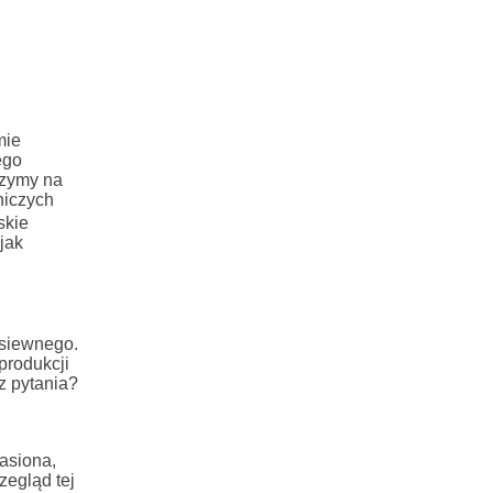
mie
ego
rzymy na
niczych
skie
jak
 siewnego.
produkcji
z pytania?
asiona,
zegląd tej