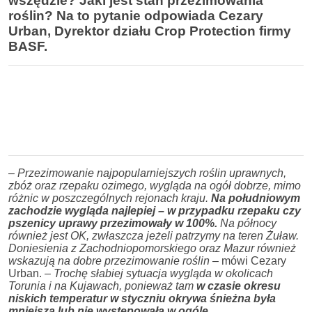
wszędzie? Jaki jest stan przezimowania
roślin? Na to pytanie odpowiada Cezary
Urban, Dyrektor działu Crop Protection firmy
BASF.
–
Przezimowanie najpopularniejszych roślin uprawnych,
zbóż oraz rzepaku ozimego, wygląda na ogół dobrze, mimo
różnic w poszczególnych rejonach kraju.
Na południowym
zachodzie wygląda najlepiej – w przypadku rzepaku czy
pszenicy uprawy przezimowały w 100%.
Na północy
również jest OK, zwłaszcza jeżeli patrzymy na teren Żuław.
Doniesienia z Zachodniopomorskiego oraz Mazur również
wskazują na dobre przezimowanie roślin
– mówi Cezary
Urban. –
Trochę słabiej sytuacja wygląda w okolicach
Torunia i na Kujawach, ponieważ tam
w czasie okresu
niskich temperatur w styczniu okrywa śnieżna była
mniejsza lub nie występowała w ogóle.