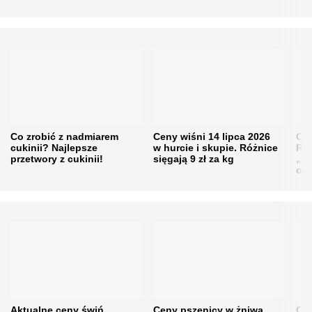
Co zrobić z nadmiarem
Ceny wiśni 14 lipca 2026
Cen
cukinii? Najlepsze
w hurcie i skupie. Różnice
Rol
przetwory z cukinii!
sięgają 9 zł za kg
„pe
obn
Aktualne ceny świń.
Ceny pszenicy w żniwa
Ce