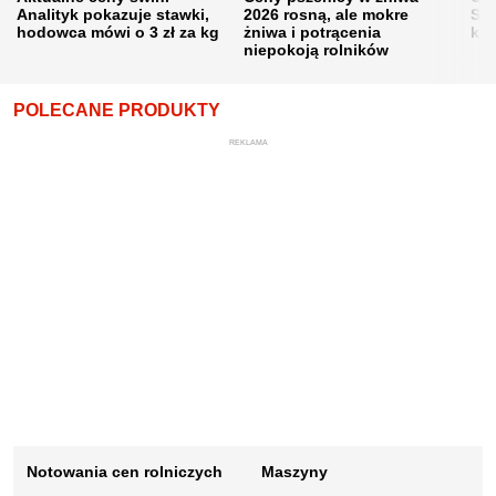
Analityk pokazuje stawki,
2026 rosną, ale mokre
Sku
hodowca mówi o 3 zł za kg
żniwa i potrącenia
kon
niepokoją rolników
POLECANE PRODUKTY
REKLAMA
Notowania cen rolniczych
Maszyny