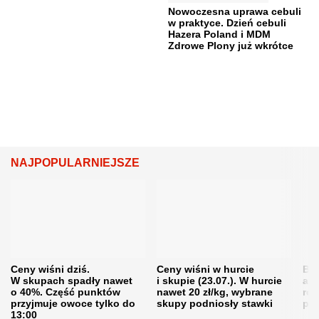
Nowoczesna uprawa cebuli
w praktyce. Dzień cebuli
Hazera Poland i MDM
Zdrowe Plony już wkrótce
NAJPOPULARNIEJSZE
Ceny wiśni dziś.
Ceny wiśni w hurcie
Będ
W skupach spadły nawet
i skupie (23.07.). W hurcie
agr
o 40%. Część punktów
nawet 20 zł/kg, wybrane
rol
przyjmuje owoce tylko do
skupy podniosły stawki
pr
13:00