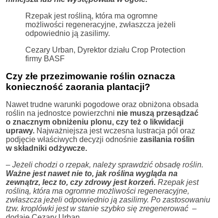
Rzepak jest rośliną, która ma ogromne
możliwości regeneracyjne, zwłaszcza jeżeli
odpowiednio ją zasilimy.
Cezary Urban, Dyrektor działu Crop Protection
firmy BASF
Czy złe przezimowanie roślin oznacza
konieczność zaorania plantacji?
Nawet trudne warunki pogodowe oraz obniżona obsada
roślin na jednostce powierzchni
nie muszą przesądzać
o znacznym obniżeniu plonu, czy też o likwidacji
uprawy.
Najważniejsza jest wczesna lustracja pól oraz
podjęcie właściwych decyzji odnośnie
zasilania roślin
w składniki odżywcze.
–
Jeżeli chodzi o rzepak, należy sprawdzić obsadę roślin.
Ważne jest nawet nie to, jak roślina wygląda na
zewnątrz, lecz to, czy zdrowy jest korzeń.
Rzepak jest
rośliną, która ma ogromne możliwości regeneracyjne,
zwłaszcza jeżeli odpowiednio ją zasilimy. Po zastosowaniu
tzw. kroplówki jest w stanie szybko się zregenerować
–
dodaje Cezary Urban.