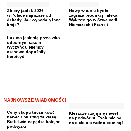
Zbiory jabłek 2026
Nowy wirus u bydła
w Polsce najniższe od
zagraża produkcji mleka.
dekady. Jak wypadają inne
Wykryto go w Szwajcarii,
kraje?
Niemczech i Francji
Luximo jesienią przeciwko
odpornym rasom
wyczyńca. Niemcy
czasowo dopuściły
herbicyd
NAJNOWSZE WIADOMOŚCI
Ceny skupu tuczników:
Kleszcze czają się nawet
nawet 7,50 zł/kg za klasę E.
na podwórku. Tych miejsc
Brak świń napędza kolejne
na ciele nie wolno pominąć
podwyżki