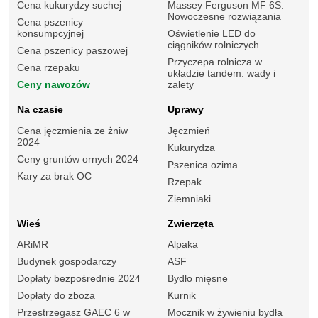
Cena kukurydzy suchej
Massey Ferguson MF 6S.
Nowoczesne rozwiązania
Cena pszenicy
konsumpcyjnej
Oświetlenie LED do
ciągników rolniczych
Cena pszenicy paszowej
Przyczepa rolnicza w
Cena rzepaku
układzie tandem: wady i
Ceny nawozów
zalety
Na czasie
Uprawy
Cena jęczmienia ze żniw
Jęczmień
2024
Kukurydza
Ceny gruntów ornych 2024
Pszenica ozima
Kary za brak OC
Rzepak
Ziemniaki
Wieś
Zwierzęta
ARiMR
Alpaka
Budynek gospodarczy
ASF
Dopłaty bezpośrednie 2024
Bydło mięsne
Dopłaty do zboża
Kurnik
Przestrzegasz GAEC 6 w
Mocznik w żywieniu bydła