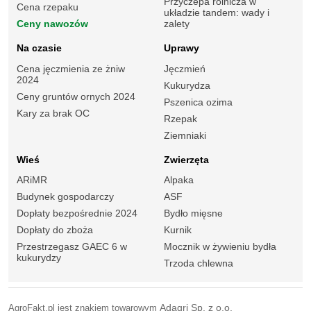
Przyczepa rolnicza w
Cena rzepaku
układzie tandem: wady i
Ceny nawozów
zalety
Na czasie
Uprawy
Cena jęczmienia ze żniw
Jęczmień
2024
Kukurydza
Ceny gruntów ornych 2024
Pszenica ozima
Kary za brak OC
Rzepak
Ziemniaki
Wieś
Zwierzęta
ARiMR
Alpaka
Budynek gospodarczy
ASF
Dopłaty bezpośrednie 2024
Bydło mięsne
Dopłaty do zboża
Kurnik
Przestrzegasz GAEC 6 w
Mocznik w żywieniu bydła
kukurydzy
Trzoda chlewna
AgroFakt.pl jest znakiem towarowym
Adagri Sp. z o.o.