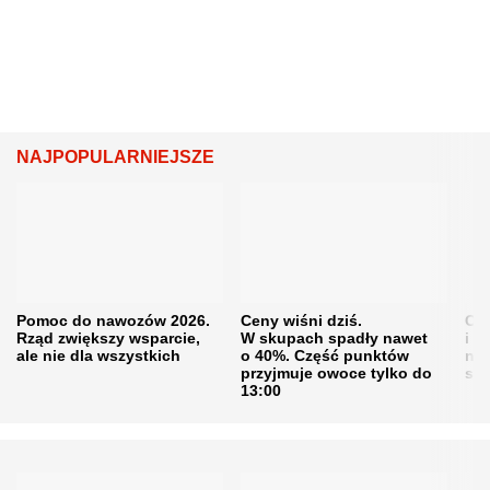
NAJPOPULARNIEJSZE
Pomoc do nawozów 2026.
Ceny wiśni dziś.
Cen
Rząd zwiększy wsparcie,
W skupach spadły nawet
i s
ale nie dla wszystkich
o 40%. Część punktów
naw
przyjmuje owoce tylko do
sku
13:00