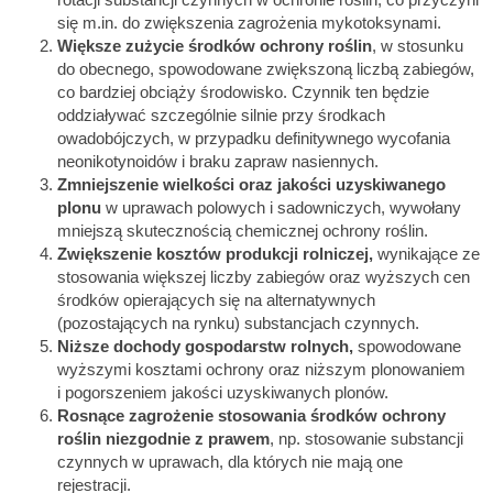
się m.in. do zwiększenia zagrożenia mykotoksynami.
Większe zużycie środków ochrony roślin
, w stosunku
do obecnego, spowodowane zwiększoną liczbą zabiegów,
co bardziej obciąży środowisko. Czynnik ten będzie
oddziaływać szczególnie silnie przy środkach
owadobójczych, w przypadku definitywnego wycofania
neonikotynoidów i braku zapraw nasiennych.
Zmniejszenie wielkości oraz jakości uzyskiwanego
plonu
w uprawach polowych i sadowniczych, wywołany
mniejszą skutecznością chemicznej ochrony roślin.
Zwiększenie kosztów produkcji rolniczej,
wynikające ze
stosowania większej liczby zabiegów oraz wyższych cen
środków opierających się na alternatywnych
(pozostających na rynku) substancjach czynnych.
Niższe dochody gospodarstw rolnych,
spowodowane
wyższymi kosztami ochrony oraz niższym plonowaniem
i pogorszeniem jakości uzyskiwanych plonów.
Rosnące zagrożenie stosowania środków ochrony
roślin niezgodnie z prawem
, np. stosowanie substancji
czynnych w uprawach, dla których nie mają one
rejestracji.