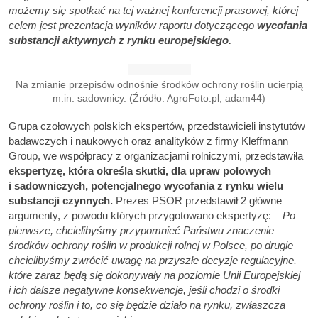
możemy się spotkać na tej ważnej konferencji prasowej, której
celem jest prezentacja wyników raportu dotyczącego
wycofania
substancji aktywnych z rynku europejskiego.
Na zmianie przepisów odnośnie środków ochrony roślin ucierpią
m.in. sadownicy. (Źródło: AgroFoto.pl, adam44)
Grupa czołowych polskich ekspertów, przedstawicieli instytutów
badawczych i naukowych oraz analityków z firmy Kleffmann
Group, we współpracy z organizacjami rolniczymi, przedstawiła
ekspertyzę, która określa skutki, dla upraw polowych
i sadowniczych, potencjalnego wycofania z rynku wielu
substancji czynnych.
Prezes PSOR przedstawił 2 główne
argumenty, z powodu których przygotowano ekspertyzę: –
Po
pierwsze, chcielibyśmy przypomnieć Państwu znaczenie
środków ochrony roślin w produkcji rolnej w Polsce, po drugie
chcielibyśmy zwrócić uwagę na przyszłe decyzje regulacyjne,
które zaraz będą się dokonywały na poziomie Unii Europejskiej
i ich dalsze negatywne konsekwencje, jeśli chodzi o środki
ochrony roślin i to, co się będzie działo na rynku, zwłaszcza