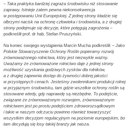
– Taka praktyka bardziej zagraża środowisku niż stosowanie
zaprawy. Istnieje zatem pewna niekonsekwencja
w postępowaniu Unii Europejskiej. Z jednej strony kładzie się
olbrzymi nacisk na ochronę człowieka i środowiska, a z drugiej
strony podejmuje się decyzje, które potęgują zagrożenia –
podkreślił prof. dr hab. Stefan Pruszyński.
Na koniec swojego wystąpienia Marcin Mucha podkreślił: –
Jako
Polskie Stowarzyszenie Ochrony Roślin popieramy rozwój
zrównoważonego rolnictwa, który jest niezwykle ważny.
Uważamy że zrównoważone rolnictwo daje z jednej strony
możliwość uzyskania godziwych zysków dla rolników,
a z drugiej zapewnia dostęp do żywności dobrej jakości
w przystępnych cenach. Jesteśmy zwolennikami produkcji rolnej
w przyjaznym środowisku, tam gdzie wszelkie ochrony roślin są
stosowane wtedy, gdy naprawdę są niezbędne. To podejście,
związane ze zrównoważonym rozwojem, zrównoważonym
rolnictwem jest po prostu podejściem zdroworozsądkowym
i takie w naszym odczuciu powinno również towarzyszyć
wszystkim decyzjom regulacyjnym na poziomie europejskim, bo
tam decydują się losy takiej branży jak nasza.