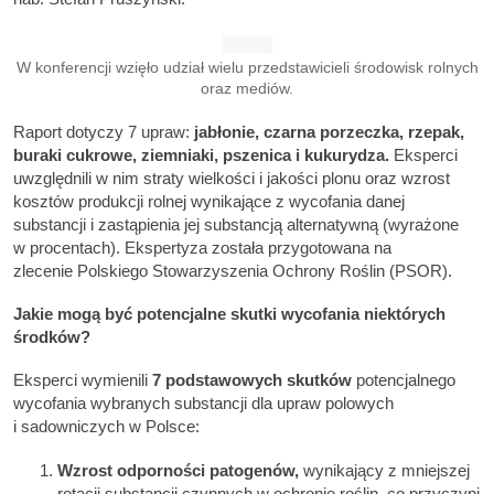
W konferencji wzięło udział wielu przedstawicieli środowisk rolnych
oraz mediów.
Raport dotyczy 7 upraw:
jabłonie, czarna porzeczka, rzepak,
buraki cukrowe, ziemniaki, pszenica i kukurydza.
Eksperci
uwzględnili w nim straty wielkości i jakości plonu oraz wzrost
kosztów produkcji rolnej wynikające z wycofania danej
substancji i zastąpienia jej substancją alternatywną (wyrażone
w procentach). Ekspertyza została przygotowana na
zlecenie Polskiego Stowarzyszenia Ochrony Roślin (PSOR).
Jakie mogą być potencjalne skutki wycofania niektórych
środków?
Eksperci wymienili
7 podstawowych skutków
potencjalnego
wycofania wybranych substancji dla upraw polowych
i sadowniczych w Polsce:
Wzrost odporności patogenów,
wynikający z mniejszej
rotacji substancji czynnych w ochronie roślin, co przyczyni