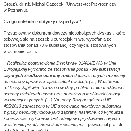
Group), dr inż. Michał Gazdecki (Uniwersytet Przyrodniczy
w Poznaniu).
Czego dokładnie dotyczy ekspertyza?
Przygotowany dokument dotyczy niepokojących dyskusji, które
odbywają się na szczeblu europejskim ws. wycofania ze
stosowania ponad 70% substancji czynnych, stosowanych
w ochronie roślin.
–
Realizując postanowienia Dyrektywy 91/414/EWG w Unii
Europejskiej wycofano ze stosowania ponad 7
0% substancji
czynnych środków ochrony roślin
dopuszczonych wcześniej
do ochrony upraw w krajach członkowskich. (…) W ochronie
roślin wystąpił więc bardzo poważny problem braku możliwości
ochrony niektórych upraw oraz ograniczeń możliwości rotacji
substancji czynnych. (…) Na mocy Rozporządzenia UE
485/2013 zawieszono w UE stosowanie niektórych substancji
z grupy neonikotynoidów jako zaprawy nasienne, co wymusza
konieczność wykonania 1–3 zabiegów opryskiwania rzepaku
w ochronie przed szkodnikami jesiennymi
– powiedział prof. dr
hab. Stefan Pruszyński.