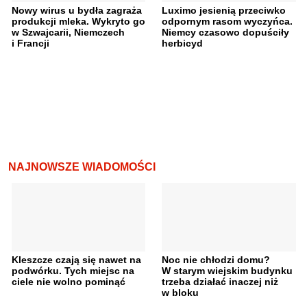
Nowy wirus u bydła zagraża
Luximo jesienią przeciwko
produkcji mleka. Wykryto go
odpornym rasom wyczyńca.
w Szwajcarii, Niemczech
Niemcy czasowo dopuściły
i Francji
herbicyd
NAJNOWSZE WIADOMOŚCI
Kleszcze czają się nawet na
Noc nie chłodzi domu?
podwórku. Tych miejsc na
W starym wiejskim budynku
ciele nie wolno pominąć
trzeba działać inaczej niż
w bloku