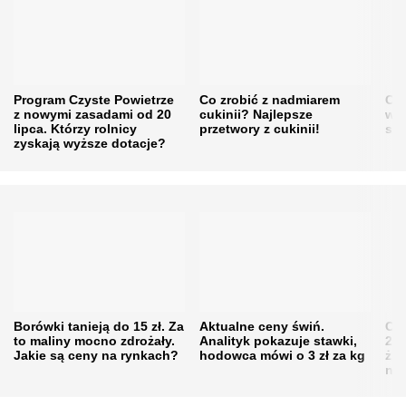
Program Czyste Powietrze
Co zrobić z nadmiarem
Cen
z nowymi zasadami od 20
cukinii? Najlepsze
w h
lipca. Którzy rolnicy
przetwory z cukinii!
się
zyskają wyższe dotacje?
Borówki tanieją do 15 zł. Za
Aktualne ceny świń.
Cen
to maliny mocno zdrożały.
Analityk pokazuje stawki,
202
Jakie są ceny na rynkach?
hodowca mówi o 3 zł za kg
żni
nie