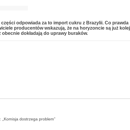
 części odpowiada za to import cukru z Brazylii. Co prawda
wiciele producentów wskazują, że na horyzoncie są już kole
już obecnie dokładają do uprawy buraków.
w. „Komisja dostrzega problem”