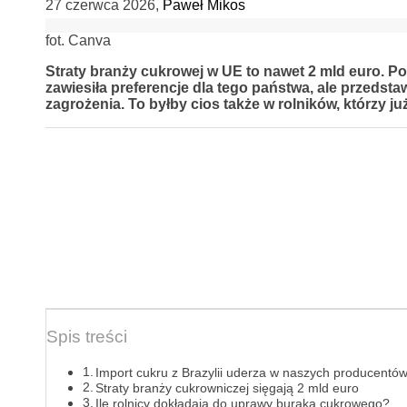
27 czerwca 2026
,
Paweł Mikos
fot. Canva
Straty branży cukrowej w UE to nawet 2 mld euro. Po
zawiesiła preferencje dla tego państwa, ale przedsta
zagrożenia. To byłby cios także w rolników, którzy 
Spis treści
Import cukru z Brazylii uderza w naszych producentó
Straty branży cukrowniczej sięgają 2 mld euro
Ile rolnicy dokładają do uprawy buraka cukrowego?