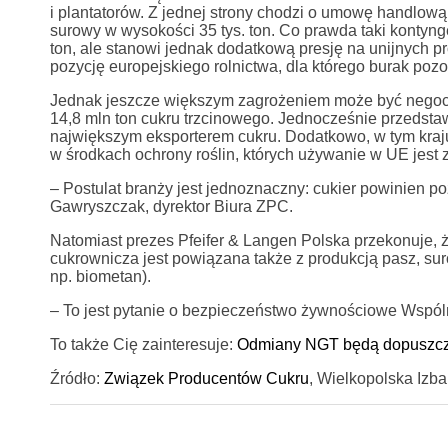
i plantatorów. Z jednej strony chodzi o umowę handlową 
surowy w wysokości 35 tys. ton. Co prawda taki kontynge
ton, ale stanowi jednak dodatkową presję na unijnych p
pozycję europejskiego rolnictwa, dla którego burak pozos
Jednak jeszcze większym zagrożeniem może być negocj
14,8 mln ton cukru trzcinowego. Jednocześnie przedstaw
największym eksporterem cukru. Dodatkowo, w tym kra
w środkach ochrony roślin, których używanie w UE jest
– Postulat branży jest jednoznaczny: cukier powinien
Gawryszczak, dyrektor Biura ZPC.
Natomiast prezes Pfeifer & Langen Polska przekonuje,
cukrownicza jest powiązana także z produkcją pasz, sur
np. biometan).
– To jest pytanie o bezpieczeństwo żywnościowe Wspól
To także Cię zainteresuje:
Odmiany NGT będą dopuszczo
Źródło:
Związek Producentów Cukru
, Wielkopolska Izba