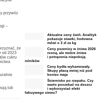
jny przywóz
ogi –
Aktualne ceny świń. Analityk
pokazuje stawki, hodowca
mówi o 3 zł za kg
przyznać, że
Ceny pszenicy w żniwa 2026
e od 2023
rosną, ale mokre żniwa
i potrącenia niepokoją
tów cukru
rolników
nictwa
Ceny bydła wyhamowały.
Skupy płacą mniej niż pod
uralnie
koniec maja
Ściernisko po rzepaku. Czy
warto poczekać na deszcz
ują lub
i wykorzystać efekt
fałszywego siewu?