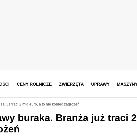
OŚCI
CENY ROLNICZE
ZWIERZĘTA
UPRAWY
MASZYN
a już traci 2 mld euro, a to nie koniec zagrożeń
wy buraka. Branża już traci 
rożeń