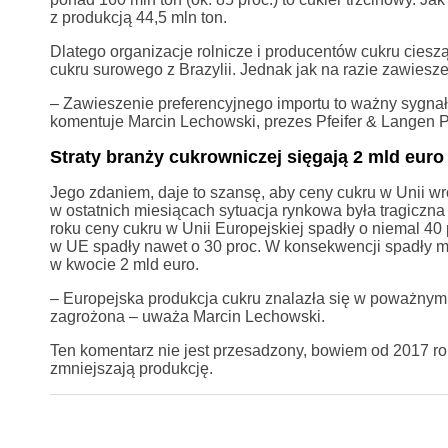
z produkcją 44,5 mln ton.
Dlatego organizacje rolnicze i producentów cukru cieszą
cukru surowego z Brazylii. Jednak jak na razie zawiesz
– Zawieszenie preferencyjnego importu to ważny sygnał,
komentuje Marcin Lechowski, prezes Pfeifer & Langen P
Straty branży cukrowniczej sięgają 2 mld euro
Jego zdaniem, daje to szansę, aby ceny cukru w Unii wr
w ostatnich miesiącach sytuacja rynkowa była tragiczn
roku ceny cukru w Unii Europejskiej spadły o niemal 4
w UE spadły nawet o 30 proc. W konsekwencji spadły mar
w kwocie 2 mld euro.
– Europejska produkcja cukru znalazła się w poważnym k
zagrożona – uważa Marcin Lechowski.
Ten komentarz nie jest przesadzony, bowiem od 2017 rok
zmniejszają produkcję.