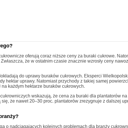
wego?
 cukrownicze oferują coraz niższe ceny za buraki cukrowe. Nato
 Zwłaszcza, że w ostatnim czasie znacznie wzrosły ceny nawo
dokładają do uprawy buraków cukrowych. Eksperci Wielkopolski
dy hektar uprawy. Natomiast przychody z takiej samej powierzc
 zł na każdym hektarze buraków cukrowych.
ukrowniczych wskazują, że cena za buraki dla plantatorów na 
się, że nawet 20–30 proc. plantatorów zrezygnuje z dalszej up
 branży?
a o nadciągających kolejnych problemach dla branży cukrown