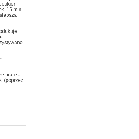
 cukier
ok. 15 mln
 słabszą
rodukuje
ie
rzystywane
ł
że branża
ki (poprzez