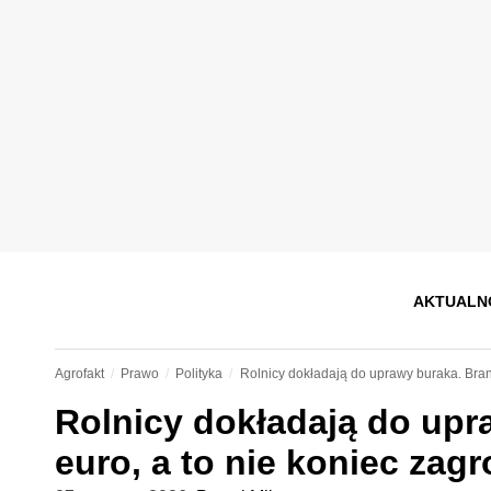
AKTUALN
Agrofakt
Prawo
Polityka
Rolnicy dokładają do uprawy buraka. Branż
Rolnicy dokładają do upra
euro, a to nie koniec zag