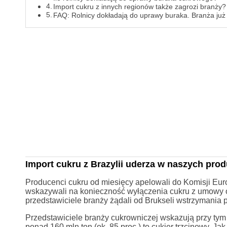
Import cukru z innych regionów także zagrozi branży?
FAQ: Rolnicy dokładają do uprawy buraka. Branża już t
Import cukru z Brazylii uderza w naszych pro
Producenci cukru od miesięcy apelowali do Komisji Euro
wskazywali na konieczność wyłączenia cukru z umowy 
przedstawiciele branży żądali od Brukseli wstrzymania p
Przedstawiciele branży cukrowniczej wskazują przy tym 
ponad 160 mln ton (ok. 85 proc.) to cukier trzcinowy. Ja