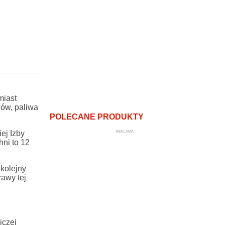
miast
zów, paliwa
POLECANE PRODUKTY
REKLAMA
ej Izby
hni to 12
kolejny
rawy tej
iczej