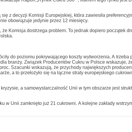
 się z decyzji Komisji Europejskiej, która zawiesiła preferency
enie obowiązuje jedynie przez 12 miesięcy.
 że Komisja dostrzega problem. To jednak dopiero początek dr
olska.
óciły do poziomu pokrywającego koszty wytworzenia. A trzeba 
a dla branży. Związek Producentów Cukru w Polsce wskazuje, ż
0 proc. Szacunki wskazują, że przychody największych producen
że, a to przełożyło się na łączne straty europejskiego cukrow
ryzysie, a samowystarczalność Unii w tym obszarze jest strukt
u w Unii zamknięto już 21 cukrowni. A kolejne zakłady wstrzym