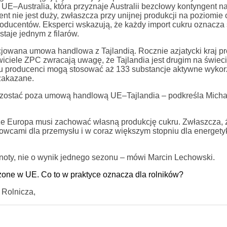
UE–Australia, która przyznaje Australii bezcłowy kontyngent na
nt nie jest duży, zwłaszcza przy unijnej produkcji na poziomie 
roducentów. Eksperci wskazują, że każdy import cukru oznacza
taje jednym z filarów.
owana umowa handlowa z Tajlandią. Rocznie azjatycki kraj p
iciele ZPC zwracają uwagę, że Tajlandia jest drugim na świec
ju producenci mogą stosować aż 133 substancje aktywne wyko
 zakazane.
 pozostać poza umową handlową UE–Tajlandia – podkreśla Micha
 że Europa musi zachować własną produkcję cukru. Zwłaszcza, 
owcami dla przemysłu i w coraz większym stopniu dla energety
noty, nie o wynik jednego sezonu – mówi Marcin Lechowski.
ne w UE. Co to w praktyce oznacza dla rolników?
 Rolnicza,