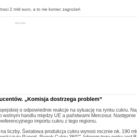
raci 2 mld euro, a to nie koniec zagrożeń
REKLAMA
ducentów. „Komisja dostrzega problem”
pejskiej o odpowiednie reakcje na sytuację na rynku cukru. Na
o wolnym handlu między UE a państwami Mercosur. Następnie
referencyjnego importu cukru z tego regionu.
na liczby. Światowa produkcja cukru wynosi rocznie ok. 190 mln
k wskazuje Raport „Rynek Cukru 360°”, liderem tego rynku jest B