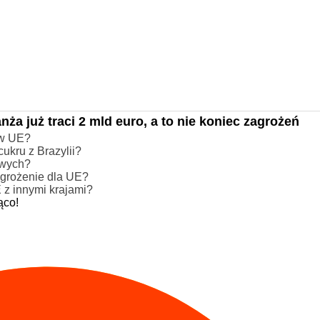
ża już traci 2 mld euro, a to nie koniec zagrożeń
 w UE?
ukru z Brazylii?
owych?
agrożenie dla UE?
z innymi krajami?
ąco!