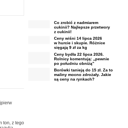
Co zrobić z nadmiarem
cukinii? Najlepsze przetwory
z cukinii!
Ceny wiśni 14 lipca 2026
w hurcie i skupie. Różnice
sięgają 9 zł za kg
Ceny bydła 22 lipca 2026.
Rolnicy komentują: „pewnie
po południu obniżą”
Borówki tanieją do 15 zł. Za to
maliny mocno zdrożały. Jakie
są ceny na rynkach?
jpierw
 ton, z tego
razylia