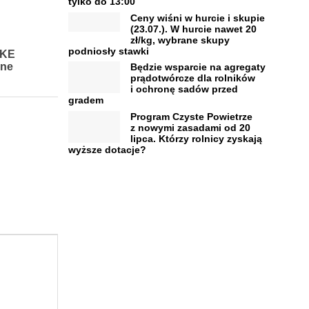
tylko do 13:00
Ceny wiśni w hurcie i skupie
(23.07.). W hurcie nawet 20
zł/kg, wybrane skupy
podniosły stawki
 KE
jne
Będzie wsparcie na agregaty
prądotwórcze dla rolników
i ochronę sadów przed
gradem
Program Czyste Powietrze
z nowymi zasadami od 20
lipca. Którzy rolnicy zyskają
wyższe dotacje?